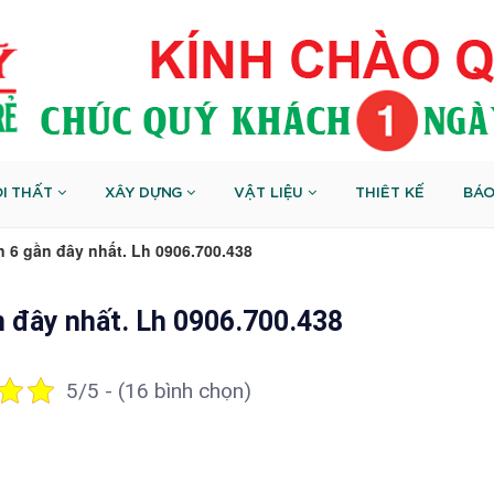
I THẤT
XÂY DỰNG
VẬT LIỆU
THIÊT KẾ
BÁO
ận 6 gần đây nhất. Lh 0906.700.438
 gần đây nhất. Lh 0906.700.438
5/5 - (16 bình chọn)