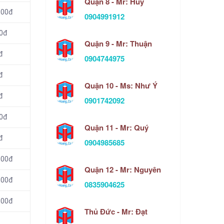
Quận 8 - Mr: Huy
000đ
0904991912
00đ
Quận 9 - Mr: Thuận
đ
0904744975
đ
Quận 10 - Ms: Như Ý
đ
0901742092
00đ
Quận 11 - Mr: Quý
đ
0904985685
000đ
Quận 12 - Mr: Nguyên
000đ
0835904625
000đ
Thủ Đức - Mr: Đạt