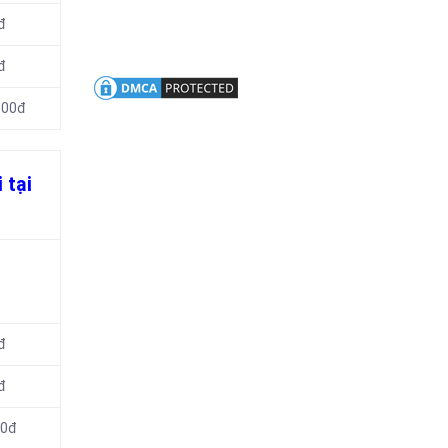
đ
đ
000đ
 tại
đ
đ
00đ