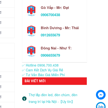
đ
Gò Vấp - Mr: Đạt
đ
0906700438
đ
Bình Dương - Mr: Thái
đ
0912655679
Đông Nai - Như Ý:
0906655679
✅ Hotline 0906.700.438
✅ Cam Kết Dịch Vụ Giá Rẻ
✅ Tư Vấn Báo Giá Miễn Phí
đ
BÀI VIẾT MỚI
đ
Thợ lắp đèn led, đèn chùm, đèn
đ
trang trí tại Hà Nội -【Uy tín】
đ