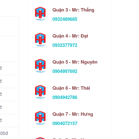
Quận 3 - Mr: Thắng
0932489685
Quận 4 - Mr: Đạt
0932377972
Quận 5 - Mr: Nguyên
đ
0904997692
đ
Quận 6 - Mr: Thái
đ
0904942786
đ
Quận 7 - Mr: Hưng
đ
0904072157
000đ