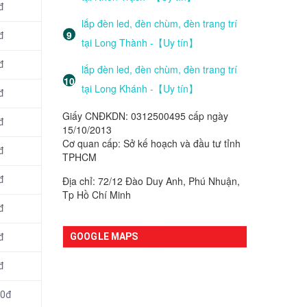
đ
lắp đèn led, đèn chùm, đèn trang trí
đ
tại Long Thành -【Uy tín】
đ
lắp đèn led, đèn chùm, đèn trang trí
tại Long Khánh -【Uy tín】
đ
Giấy CNĐKDN: 0312500495 cấp ngày
đ
15/10/2013
Cơ quan cấp: Sở kế hoạch và đầu tư tỉnh
đ
TPHCM
Địa chỉ: 72/12 Đào Duy Anh, Phú Nhuận,
đ
Tp Hồ Chí Minh
đ
GOOGLE MAPS
đ
đ
00đ