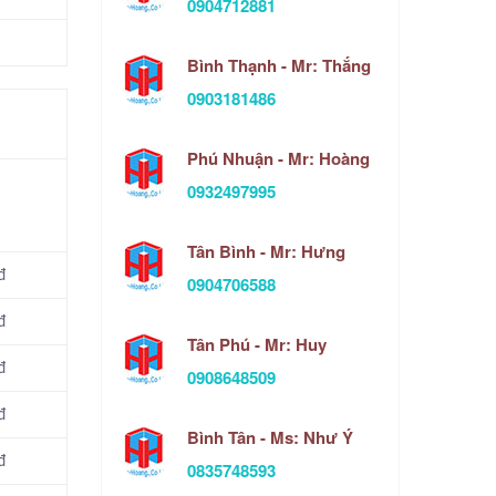
0904712881
Bình Thạnh - Mr: Thắng
0903181486
Phú Nhuận - Mr: Hoàng
0932497995
Tân Bình - Mr: Hưng
đ
0904706588
đ
Tân Phú - Mr: Huy
đ
0908648509
đ
Bình Tân - Ms: Như Ý
đ
0835748593