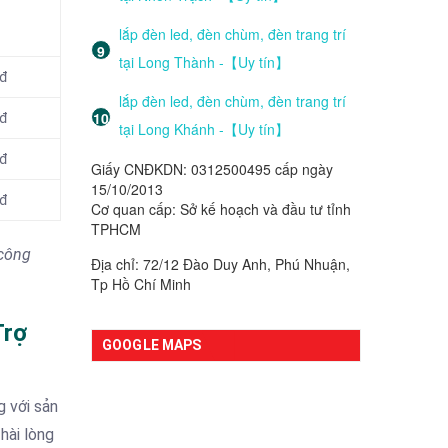
lắp đèn led, đèn chùm, đèn trang trí
tại Long Thành -【Uy tín】
 đ
lắp đèn led, đèn chùm, đèn trang trí
 đ
tại Long Khánh -【Uy tín】
 đ
Giấy CNĐKDN: 0312500495 cấp ngày
15/10/2013
 đ
Cơ quan cấp: Sở kế hoạch và đầu tư tỉnh
TPHCM
 công
Địa chỉ: 72/12 Đào Duy Anh, Phú Nhuận,
Tp Hồ Chí Minh
Trợ
GOOGLE MAPS
g với sản
hài lòng