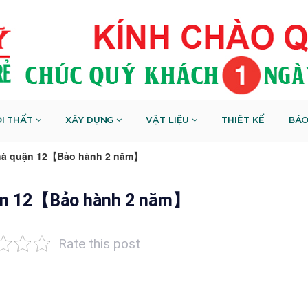
I THẤT
XÂY DỰNG
VẬT LIỆU
THIÊT KẾ
BÁO
 nhà quận 12【Bảo hành 2 năm】
quận 12【Bảo hành 2 năm】
Rate this post