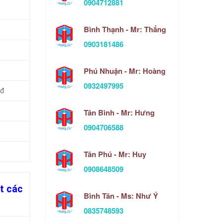
0904712881
đ
Bình Thạnh - Mr: Thắng
đ
0903181486
đ
Phú Nhuận - Mr: Hoàng
đ
0932497995
 đ
Tân Bình - Mr: Hưng
đ
0904706588
đ
đ
Tân Phú - Mr: Huy
0908648509
t các
Bình Tân - Ms: Như Ý
0835748593