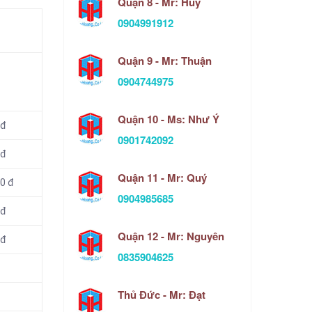
Quận 8 - Mr: Huy
0904991912
Quận 9 - Mr: Thuận
0904744975
Quận 10 - Ms: Như Ý
 đ
0901742092
 đ
Quận 11 - Mr: Quý
00 đ
0904985685
 đ
Quận 12 - Mr: Nguyên
 đ
0835904625
đ
Thủ Đức - Mr: Đạt
đ