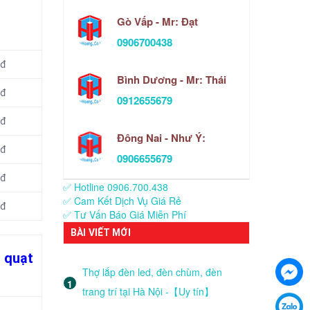
Gò Vấp - Mr: Đạt
0906700438
 đ
Bình Dương - Mr: Thái
 đ
0912655679
 đ
Đông Nai - Như Ý:
 đ
0906655679
 đ
✅ Hotline 0906.700.438
✅ Cam Kết Dịch Vụ Giá Rẻ
 đ
✅ Tư Vấn Báo Giá Miễn Phí
BÀI VIẾT MỚI
i quạt
Thợ lắp đèn led, đèn chùm, đèn
trang trí tại Hà Nội -【Uy tín】