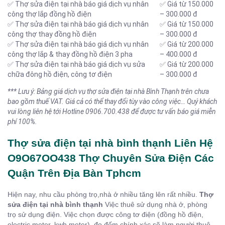
✅ Thợ sửa điện tại nhà báo giá dịch vụ nhân
✅ Giá từ 150.000
công thợ lắp đồng hồ điện
– 300.000 đ
✅ Thợ sửa điện tại nhà báo giá dịch vụ nhân
✅ Giá từ 150.000
công thợ thay đồng hồ điện
– 300.000 đ
✅ Thợ sửa điện tại nhà báo giá dịch vụ nhân
✅ Giá từ 200.000
công thợ lắp & thay đồng hồ điện 3 pha
– 400.000 đ
✅ Thợ sửa điện tại nhà báo giá dịch vụ sửa
✅ Giá từ 200.000
chữa đông hồ điện, công tơ điện
– 300.000 đ
*** Lưu ý: Bảng giá dịch vụ thợ sửa điện tại nhà Bình Thạnh trên chưa
bao gồm thuế VAT. Giá cả có thể thay đổi tùy vào công việc… Quý khách
vui lòng liên hệ tới Hotline 0906.700.438 để được tư vấn báo giá miễn
phí 100%.
Thợ sửa điện tại nhà bình thạnh Liên Hệ
O9O67OO438 Thợ Chuyên Sửa Điện Các
Quận Trên Địa Bàn Tphcm
Hiện nay, nhu cầu phòng trọ,nhà ở nhiều tăng lên rất nhiều.
Thợ
sửa điện tại nhà bình thạnh
Việc thuê sử dụng nhà ở, phòng
trọ sử dụng điện. Việc chọn được công tơ điện (đồng hồ điện,
electric meter, kwh meter), đo đếm chính xác sẽ làm người thuê