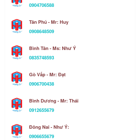
0904706588
Tân Phú - Mr: Huy
0908648509
Bình Tân - Ms: Như Ý
0835748593
Gò Vấp - Mr: Đạt
0906700438
Bình Dương - Mr: Thái
0912655679
Đông Nai - Như Ý:
0906655679