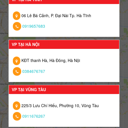
06 Lê Bá Cảnh, P. Đại Nài Tp. Hà Tĩnh
0919657683
VP TẠI HÀ NỘI
KĐT thanh Hà, Hà Đông, Hà Nội
0384676767
VP TẠI VŨNG TÀU
225/3 Lưu Chí Hiếu, Phường 10, Vũng Tàu
0911676267