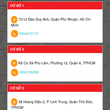
CƠ SỞ 1
72/12 Đào Duy Anh, Quận Phú Nhuận, Hồ Chí
Minh
0904072157
CƠ SỞ 2
K8 Cư Xá Phú Lâm, Phường 12, Quận 6, TPHCM
0904706588
CƠ SỞ 3
38 Hoàng Diệu 2, P. Linh Trung, Quận Thủ Đức,
TPHCM