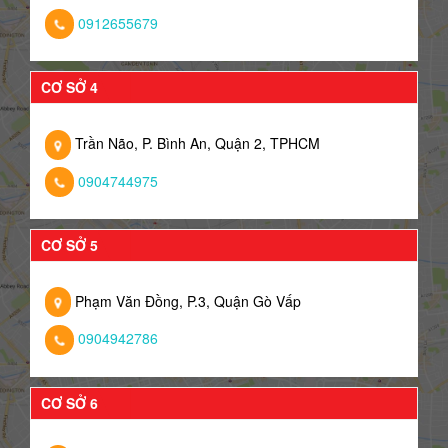
0912655679
CƠ SỞ 4
Trần Não, P. Bình An, Quận 2, TPHCM
0904744975
CƠ SỞ 5
Phạm Văn Đồng, P.3, Quận Gò Vấp
0904942786
CƠ SỞ 6