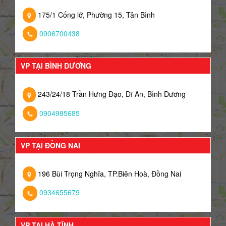
175/1 Cống lỡ, Phường 15, Tân Bình
0906700438
VP TẠI BÌNH DƯƠNG
243/24/18 Trần Hưng Đạo, Dĩ An, Bình Dương
0904985685
VP TẠI ĐỒNG NAI
196 Bùi Trọng Nghĩa, TP.Biên Hoà, Đồng Nai
0934655679
VP TẠI HÀ TĨNH