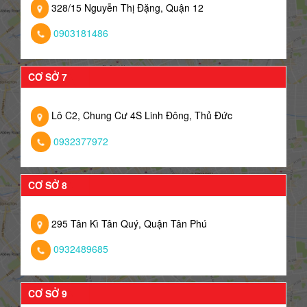
328/15 Nguyễn Thị Đặng, Quận 12
0903181486
CƠ SỞ 7
Lô C2, Chung Cư 4S Linh Đông, Thủ Đức
0932377972
CƠ SỞ 8
295 Tân Kì Tân Quý, Quận Tân Phú
0932489685
CƠ SỞ 9