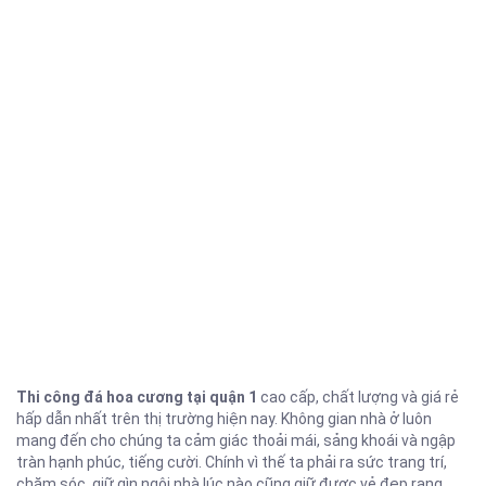
Thi công đá hoa cương tại quận 1
cao cấp, chất lượng và giá rẻ
hấp dẫn nhất trên thị trường hiện nay. Không gian nhà ở luôn
mang đến cho chúng ta cảm giác thoải mái, sảng khoái và ngập
tràn hạnh phúc, tiếng cười. Chính vì thế ta phải ra sức trang trí,
chăm sóc, giữ gìn ngôi nhà lúc nào cũng giữ được vẻ đẹp rạng