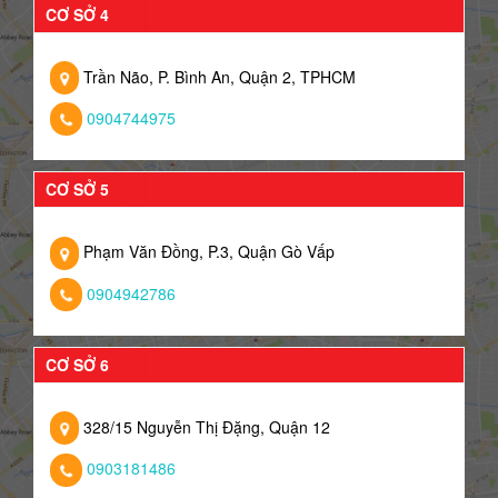
CƠ SỞ 4
Trần Não, P. Bình An, Quận 2, TPHCM
0904744975
CƠ SỞ 5
Phạm Văn Đồng, P.3, Quận Gò Vấp
0904942786
CƠ SỞ 6
328/15 Nguyễn Thị Đặng, Quận 12
0903181486