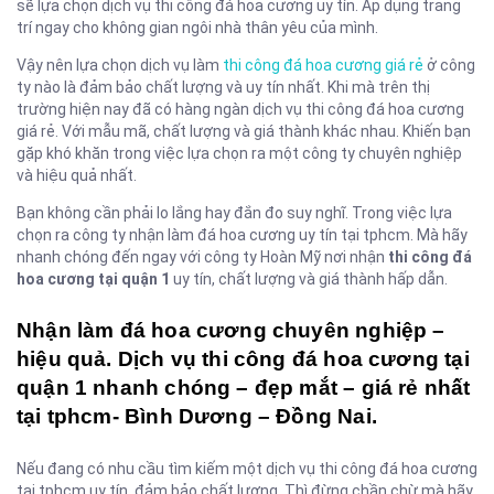
sẽ lựa chọn dịch vụ thi công đá hoa cương uy tín. Áp dụng trang
trí ngay cho không gian ngôi nhà thân yêu của mình.
Vậy nên lựa chọn dịch vụ làm
thi công đá hoa cương giá rẻ
ở công
ty nào là đảm bảo chất lượng và uy tín nhất. Khi mà trên thị
trường hiện nay đã có hàng ngàn dịch vụ thi công đá hoa cương
giá rẻ. Với mẫu mã, chất lượng và giá thành khác nhau. Khiến bạn
gặp khó khăn trong việc lựa chọn ra một công ty chuyên nghiệp
và hiệu quả nhất.
Bạn không cần phải lo lắng hay đắn đo suy nghĩ. Trong việc lựa
chọn ra công ty nhận làm đá hoa cương uy tín tại tphcm. Mà hãy
nhanh chóng đến ngay với công ty Hoàn Mỹ nơi nhận
thi công đá
hoa cương tại quận 1
uy tín, chất lượng và giá thành hấp dẫn.
Nhận làm đá hoa cương chuyên nghiệp –
hiệu quả. Dịch vụ thi công đá hoa cương tại
quận 1 nhanh chóng – đẹp mắt – giá rẻ nhất
tại tphcm- Bình Dương – Đồng Nai.
Nếu đang có nhu cầu tìm kiếm một dịch vụ thi công đá hoa cương
tại tphcm uy tín, đảm bảo chất lượng. Thì đừng chần chừ mà hãy