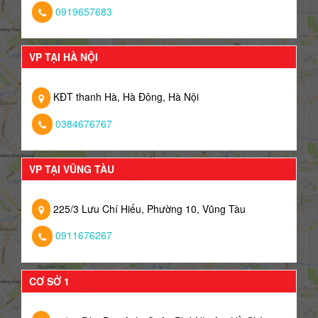
0919657683
VP TẠI HÀ NỘI
KĐT thanh Hà, Hà Đông, Hà Nội
0384676767
VP TẠI VŨNG TÀU
225/3 Lưu Chí Hiếu, Phường 10, Vũng Tàu
0911676267
CƠ SỞ 1