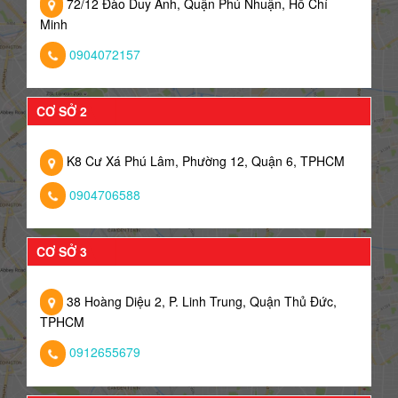
72/12 Đào Duy Anh, Quận Phú Nhuận, Hồ Chí
Minh
0904072157
CƠ SỞ 2
K8 Cư Xá Phú Lâm, Phường 12, Quận 6, TPHCM
0904706588
CƠ SỞ 3
38 Hoàng Diệu 2, P. Linh Trung, Quận Thủ Đức,
TPHCM
0912655679