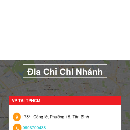
Đia Chỉ Chi Nhánh
VP TẠI TPHCM
175/1 Cống lỡ, Phường 15, Tân Bình
0906700438