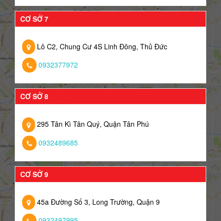
CƠ SỞ 7
Lô C2, Chung Cư 4S Linh Đông, Thủ Đức
0932377972
CƠ SỞ 8
295 Tân Kì Tân Quý, Quận Tân Phú
0932489685
CƠ SỞ 9
45a Đường Số 3, Long Trường, Quận 9
0932497995