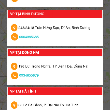
VP TẠI BÌNH DƯƠNG
243/24/18 Trần Hưng Đạo, Dĩ An, Bình Dương
0904985685
VP TẠI ĐỒNG NAI
196 Bùi Trọng Nghĩa, TP.Biên Hoà, Đồng Nai
0934655679
VP TẠI HÀ TĨNH
06 Lê Bá Cảnh, P. Đại Nài Tp. Hà Tĩnh