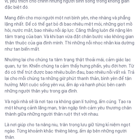
vị, yêu thích cho chính những người sinh sống trong không gian
đặc biệt đó.
Mang đến cho mọi người một nơi bình yên, nhẹ nhàng và phẳng
lặng nhất. Để có thể gạt bỏ đi bao nhiêu mệt mỏi, những giọt mồ
hôi, nước mắt, bao nhiêu nỗi áp lực. Căng thẳng luôn đè nặng lên
tâm trạng của bạn. Và khi bạn vừa đặt chân bước vào không gian
thân thuộc của gia đình mình. Thì những nỗi nhọc nhằn kia dường
như tan biến mất.
Nhường lại cho chúng ta tâm trạng thật thoải mái, cảm giác lạc
quan, tự tin. Khiến chúng ta cảm thấy hưng phấn, yêu đời hơn. Từ
đó có thể trút được bao nhiêu buồn đau, bao nhiêu nỗi vất vả. Trả
lại cho mỗi chúng ta những giờ phút thanh thản, bình yên để tận
hưởng. Một cuộc sống yên vui, ấm áp và hạnh phúc bên cạnh
những người thân yêu trong gia đình.
Và ngôi nhà sẽ là nơi tạo ra không gian lí tưởng, ấm cúng. Tạo ra
một khung cảnh lãng mạn, tràn ngập tình cảm yêu thương chân
thành giữa những người thân ruột thịt với nhau.
Là nơi giúp cho ta nâng niu, trân trọng lưu giữ từng kỉ niệm ngọt
ngào. Từng khoảnh khắc thiêng liêng, ấm áp bên những người
thân.