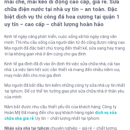
mái che, mái kéo di động cao cấp, giá rẻ. Sửa
chữa điện nước tại nhà uy tín – an toàn. Đặc
biệt dịch vụ thi công đá hoa cương tại quận 1
uy tín – cao cấp – chất lượng hoàn hảo
Kinh tế ngày càng phát triển, cuộc sống xã hội ngày càng văn
minh. Thì nhu cầu sống của người dân từ đó cũng được nâng cao.
Mọi người đã đặc biệt chú trọng đến thiết kế, sửa sang hay trang
trí lại không gian nhà ở ấm cúng cho gia đình.
Kinh tế gia đình đã đi vào ổn định thì việc sửa chữa nhà, cải tạo
nhà. Là việc làm hết sức cần thiết và mang đến nhiều niềm vui,
may mắn đến cho mọi gia đình.
Mọi người đã bắt đầu tìm kiếm những công ty sửa nhà uy tín nhất
tại tphcm. Để có thể tin tưởng giao phó sửa chữa nhà ở thân yêu
của mình.
Nắm bắt được nhu cầu thiết yếu đó của khách hàng. Công ty
Hoàn Mỹ Đã mang đến cho quý khách hàng ngàn
dịch vụ sửa
chữa nhà giá rẻ
. Uy tín – chất lượng nhất tại tphcm.
Nhận sửa nhà tại tphcm
chuyên nghiệp – giá rẻ – chất lượng.