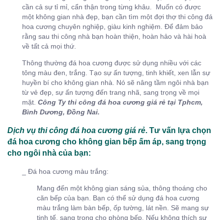
cần cả sự tỉ mỉ, cẩn thận trong từng khâu. Muốn có được
một không gian nhà đẹp, bạn cần tìm một đợi thợ thi công đá
hoa cương chuyên nghiệp, giàu kinh nghiệm. Để đảm bảo
rằng sau thi công nhà bạn hoàn thiện, hoàn hảo và hài hoà
về tất cả mọi thứ.
Thông thường đá hoa cương được sử dụng nhiều với các
tông màu đen, trắng. Tạo sự ấn tượng, tinh khiết, xen lẫn sự
huyền bí cho không gian nhà. Nó sẽ nâng tầm ngôi nhà bạn
từ vẻ đẹp, sự ấn tượng đến trang nhã, sang trọng về mọi
mặt.
Công Ty thi công đá hoa cương giá rẻ tại Tphcm,
Bình Dương, Đồng Nai.
Dịch vụ thi công đá hoa cương giá rẻ
. Tư vấn lựa chọn
đá hoa cương cho không gian bếp ấm áp, sang trọng
cho ngôi nhà của bạn:
_ Đá hoa cương màu trắng:
Mang đến một không gian sáng sủa, thông thoáng cho
căn bếp của bạn. Bạn có thể sử dụng đá hoa cương
màu trắng làm bàn bếp, ốp tường, lát nền. Sẽ mang sự
tinh tế, sang trọng cho phòng bếp. Nếu không thích sự