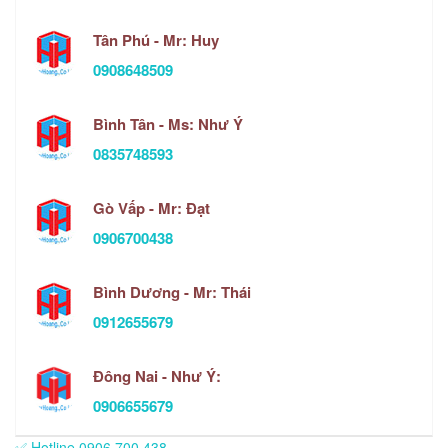
Tân Phú - Mr: Huy
0908648509
Bình Tân - Ms: Như Ý
0835748593
Gò Vấp - Mr: Đạt
0906700438
Bình Dương - Mr: Thái
0912655679
Đông Nai - Như Ý:
0906655679
✅ Hotline 0906.700.438