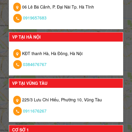
06 Lê Bá Cảnh, P. Đại Nài Tp. Hà Tĩnh
0919657683
VP TẠI HÀ NỘI
KĐT thanh Hà, Hà Đông, Hà Nội
0384676767
VP TẠI VŨNG TÀU
225/3 Lưu Chí Hiếu, Phường 10, Vũng Tàu
0911676267
CƠ SỞ 1