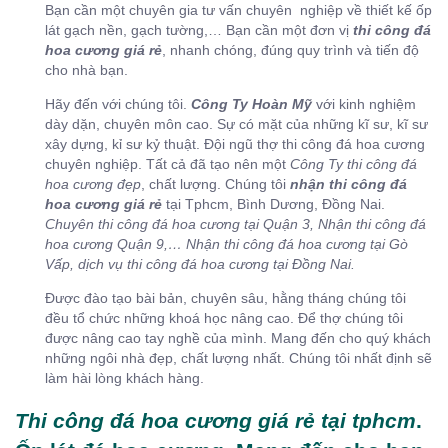
Bạn cần một chuyên gia tư vấn chuyên nghiệp về thiết kế ốp
lát gạch nền, gạch tường,… Bạn cần một đơn vị
thi công đá
hoa cương giá rẻ
, nhanh chóng, đúng quy trình và tiến độ
cho nhà bạn.
Hãy đến với chúng tôi.
Công Ty Hoàn Mỹ
với kinh nghiệm
dày dặn, chuyên môn cao. Sự có mặt của những kĩ sư, kĩ sư
xây dựng, kỉ sư kỷ thuật. Đội ngũ thợ thi công đá hoa cương
chuyên nghiệp. Tất cả đã tạo nên một
Công Ty thi công đá
hoa cương đẹp
, chất lượng. Chúng tôi
nhận thi công đá
hoa cương giá rẻ
tại Tphcm, Bình Dương, Đồng Nai.
Chuyên thi công đá hoa cương tại Quận 3, Nhận thi công đá
hoa cương Quận 9,… Nhận thi công đá hoa cương tại Gò
Vấp, dịch vụ thi công đá hoa cương tại Đồng Nai.
Được đào tạo bài bản, chuyên sâu, hằng tháng chúng tôi
đều tổ chức những khoá học nâng cao. Để thợ chúng tôi
được nâng cao tay nghề của mình. Mang đến cho quý khách
những ngôi nhà đẹp, chất lượng nhất. Chúng tôi nhất định sẽ
làm hài lòng khách hàng.
Thi công đá hoa cương giá rẻ tại tphcm
.