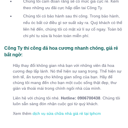
Chúng tôi cam đoan rằng sẽ có mức giá cực rẻ. Kèm
theo những ưu đãi cực hấp dẫn tai Công Ty.
Chúng tôi có bảo hành sau thi công. Trong bảo hành,
nếu óc bất cứ điều gì sơ suất xảy ra. Quý khách có thể
liên hệ đến, chúng tôi có mặt xử lí sự cố ngay. Toàn bộ
chi phí tu sửa là hoàn toàn miễn phí.
Công Ty thi công đá hoa cương nhanh chóng, giá rẻ
bất ngờ:
Hãy thay đổi không gian nhà bạn với những viên đá hoa
cương đẹp lấp lánh. Nó thể hiện sự sang trọng. Thể hiện sự
tinh tế, ấn tượng cho không gian sống của bạn. Hãy để
chúng tôi mang đến cho bạn một cuộc sống thật đẹp, thư
giản và thoải mái trong chính ngôi nhà của mình.
Liên hệ với chúng tôi nhé.
Hotline: 0906700438
. Chúng tôi
luôn sẳn sàng đón nhận cuộc gọi từ quý khách.
Xem thêm
dịch vụ sửa chữa nhà giá rẻ tại tphcm