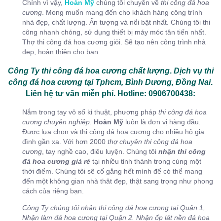
Chính vì vậy,
Hoàn Mỹ
chúng tôi chuyên về
thi công đá hoa
cương
. Mong muốn mang đến cho khách hàng công trình
nhà đẹp, chất lượng. Ấn tượng và nổi bật nhất. Chúng tôi thi
công nhanh chóng, sử dụng thiết bị máy móc tân tiến nhất.
Thợ thi công đá hoa cương giỏi. Sẽ tạo nên công trình nhà
đẹp, hoàn thiện cho bạn.
Công Ty thi công đá hoa cương chất lượng
.
Dịch vụ thi
công đá hoa cương tại Tphcm, Bình Dương, Đồng Nai
.
Liên hệ tư vấn miễn phí.
Hotline: 0906700438
:
Nắm trong tay vô số kỉ thuật, phương pháp
thi công đá hoa
cương chuyên nghiệp
.
Hoàn Mỹ
luôn là đơn vị hàng đầu.
Được lựa chọn và thi công đá hoa cương cho nhiều hộ gia
đình gần xa. Với hơn 2000
thợ chuyên thi công đá hoa
cương
, tay nghề cao, điêu luyện. Chúng tôi
nhận thi công
đá hoa cương giá rẻ
tại nhiều tỉnh thành trong cùng một
thời điểm. Chúng tôi sẽ cố gắng hết mình để có thể mang
đến một không gian nhà thât đẹp, thật sang trọng như phong
cách của riêng bạn.
Công Ty chúng tôi nhận thi công đá hoa cương tại Quận 1,
Nhận làm đá hoa cương tại Quận 2. Nhận ốp lát nền đá hoa