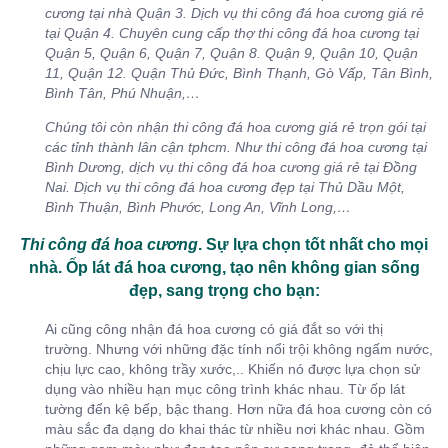
cương tại nhà Quận 3. Dịch vụ thi công đá hoa cương giá rẻ
tại Quận 4. Chuyên cung cấp thợ thi công đá hoa cương tại
Quận 5, Quận 6, Quận 7, Quận 8. Quận 9, Quận 10, Quận
11, Quận 12. Quận Thủ Đức, Bình Thạnh, Gò Vấp, Tân Bình,
Bình Tân, Phú Nhuận,…
Chúng tôi còn nhận thi công đá hoa cương giá rẻ trọn gói tại
các tỉnh thành lân cận tphcm. Như thi công đá hoa cương tại
Bình Dương, dịch vụ thi công đá hoa cương giá rẻ tại Đồng
Nai. Dịch vụ thi công đá hoa cương đẹp tại Thủ Dầu Một,
Bình Thuận, Bình Phước, Long An, Vĩnh Long,…
Thi công đá hoa cương
. Sự lựa chọn tốt nhất cho mọi
nhà. Ốp lát đá hoa cương, tạo nên không gian sống
đẹp, sang trọng cho bạn:
Ai cũng công nhận đá hoa cương có giá đắt so với thị
trường. Nhưng với những đặc tính nổi trội không ngấm nước,
chịu lực cao, không trầy xước,.. Khiến nó được lựa chọn sử
dụng vào nhiều hạn mục công trình khác nhau. Từ ốp lát
tường đến kệ bếp, bậc thang. Hơn nữa đá hoa cương còn có
màu sắc đa dạng do khai thác từ nhiều nơi khác nhau. Gồm