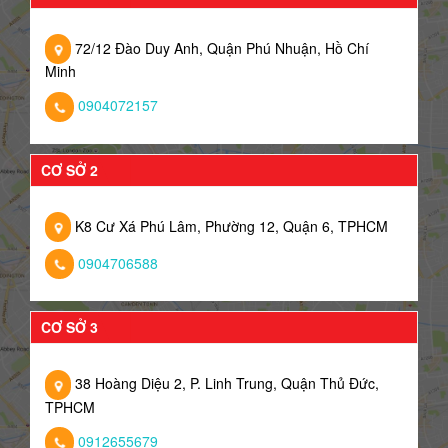
72/12 Đào Duy Anh, Quận Phú Nhuận, Hồ Chí
Minh
0904072157
CƠ SỞ 2
K8 Cư Xá Phú Lâm, Phường 12, Quận 6, TPHCM
0904706588
CƠ SỞ 3
38 Hoàng Diệu 2, P. Linh Trung, Quận Thủ Đức,
TPHCM
0912655679