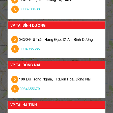
0906700438
VP TẠI BÌNH DƯƠNG
243/24/18 Trần Hưng Đạo, Dĩ An, Bình Dương
0904985685
VP TẠI ĐỒNG NAI
196 Bùi Trọng Nghĩa, TP.Biên Hoà, Đồng Nai
0934655679
VP TẠI HÀ TĨNH