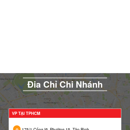
Đia Chỉ Chi Nhánh
VP TẠI TPHCM
175/1 Cống lỡ, Phường 15, Tân Bình