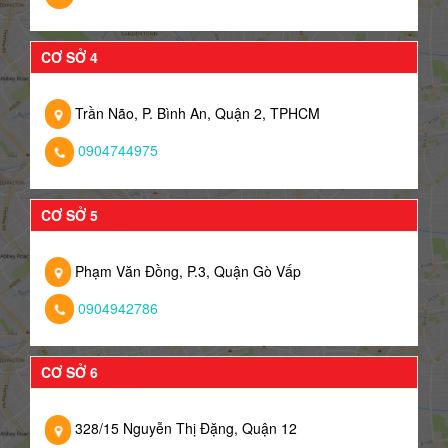
CƠ SỞ 4
Trần Não, P. Bình An, Quận 2, TPHCM
0904744975
CƠ SỞ 5
Phạm Văn Đồng, P.3, Quận Gò Vấp
0904942786
CƠ SỞ 6
328/15 Nguyễn Thị Đặng, Quận 12