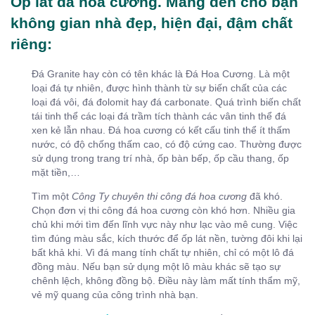
Ốp lát đá hoa cương. Mang đến cho bạn
không gian nhà đẹp, hiện đại, đậm chất
riêng:
Đá Granite hay còn có tên khác là Đá Hoa Cương. Là một
loại đá tự nhiên, được hình thành từ sự biến chất của các
loại đá vôi, đá đolomit hay đá carbonate. Quá trình biến chất
tái tinh thể các loại đá trầm tích thành các vân tinh thể đá
xen kẻ lẫn nhau. Đá hoa cương có kết cấu tinh thể ít thấm
nước, có độ chống thấm cao, có độ cứng cao. Thường được
sử dụng trong trang trí nhà, ốp bàn bếp, ốp cầu thang, ốp
mặt tiền,…
Tìm một
Công Ty chuyên thi công đá hoa cương
đã khó.
Chọn đơn vị thi công đá hoa cương còn khó hơn. Nhiều gia
chủ khi mới tìm đến lĩnh vực này như lạc vào mê cung. Việc
tìm đúng màu sắc, kích thước để ốp lát nền, tường đôi khi lại
bất khả khi. Vì đá mang tính chất tự nhiên, chỉ có một lô đá
đồng màu. Nếu bạn sử dụng một lô màu khác sẽ tạo sự
chênh lệch, không đồng bộ. Điều này làm mất tính thẩm mỹ,
vẻ mỹ quang của công trình nhà bạn.