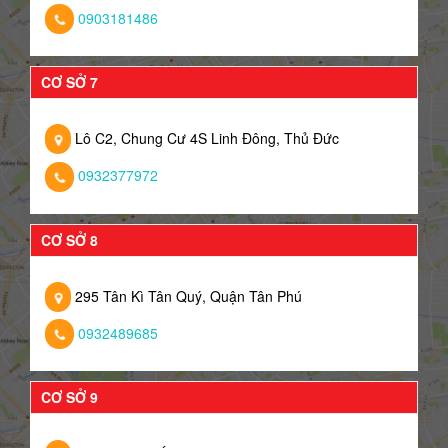
0903181486
CƠ SỞ 7
Lô C2, Chung Cư 4S Linh Đông, Thủ Đức
0932377972
CƠ SỞ 8
295 Tân Kì Tân Quý, Quận Tân Phú
0932489685
CƠ SỞ 9