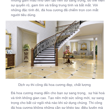
những gam màu như đen tạo nên sư sang trọng, đỏ thể hiện
sự quyến rũ, gam tím và trắng trung tính và bắt mắt. Với
những đặc tính đó, đá hoa cương đã chiếm trọn con mắt
người tiêu dùng.
Dịch vụ thi công đá hoa cương đẹp, chất lượng
Đá hoa cương mang đến cho bạn sự sang trọng, sự hài hoà
và tính không gian cao. Tạo nên một sức sông mới, sự sang
trọng cho bất cứ ngôi nhà nào khi sử dụng chúng. Thi công
đá hoa cương không những cần sự khéo tay, điêu luyện mà