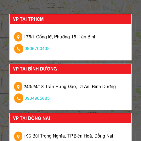
VP TẠI TPHCM
175/1 Cống lỡ, Phường 15, Tân Bình
0906700438
VP TẠI BÌNH DƯƠNG
243/24/18 Trần Hưng Đạo, Dĩ An, Bình Dương
0904985685
VP TẠI ĐỒNG NAI
196 Bùi Trọng Nghĩa, TP.Biên Hoà, Đồng Nai