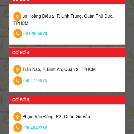
38 Hoàng Diệu 2, P. Linh Trung, Quận Thủ Đức,
TPHCM
0912655679
CƠ SỞ 4
Trần Não, P. Bình An, Quận 2, TPHCM
0904744975
CƠ SỞ 5
Phạm Văn Đồng, P.3, Quận Gò Vấp
0904942786