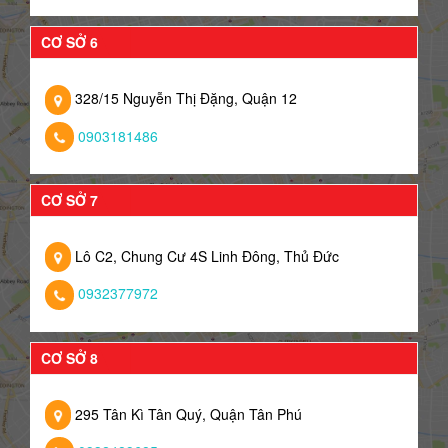
CƠ SỞ 6
328/15 Nguyễn Thị Đặng, Quận 12
0903181486
CƠ SỞ 7
Lô C2, Chung Cư 4S Linh Đông, Thủ Đức
0932377972
CƠ SỞ 8
295 Tân Kì Tân Quý, Quận Tân Phú