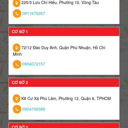
225/3 Lưu Chí Hiếu, Phường 10, Vũng Tàu
0911676267
CƠ SỞ 1
72/12 Đào Duy Anh, Quận Phú Nhuận, Hồ Chí
Minh
0904072157
CƠ SỞ 2
K8 Cư Xá Phú Lâm, Phường 12, Quận 6, TPHCM
0904706588
CƠ SỞ 3