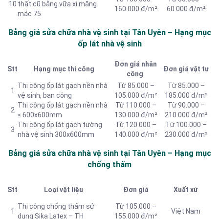
10
thất cũ bằng vữa xi măng
160.000 đ/m²
60.000 đ/m²
mác 75
Bảng giá sửa chữa nhà vệ sinh tại Tân Uyên – Hạng
mục
ốp lát nhà vệ sinh
Đơn giá nhân
Stt
Hạng mục thi công
Đơn giá vật tư
công
Thi công ốp lát gạch nền nhà
Từ 85.000 –
Từ 85.000 –
1
vệ sinh, ban công
105.000 đ/m²
185.000 đ/m²
Thi công ốp lát gạch nền nhà
Từ 110.000 –
Từ 90.000 –
2
≤ 600x600mm
130.000 đ/m²
210.000 đ/m²
Thi công ốp lát gạch tường
Từ 120.000 –
Từ 100.000 –
3
nhà vệ sinh 300x600mm
140.000 đ/m²
230.000 đ/m²
Bảng giá sửa chữa nhà vệ sinh tại Tân Uyên – Hạng mục
chống thấm
Stt
Loại vật liệu
Đơn giá
Xuất xứ
Thi công chống thấm sử
Từ 105.000 –
1
Việt Nam
dụng Sika Latex – TH
155.000 đ/m²