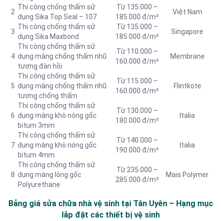
Thi công chống thấm sử
Từ 135.000 –
2
Việt Nam
dụng Sika Top Seal – 107
185.000 đ/m²
Thi công chống thấm sử
Từ 135.000 –
3
Singapore
dụng Sika Maxbond
185.000 đ/m²
Thi công chống thấm sử
Từ 110.000 –
4
dụng màng chống thấm nhũ
Membrane
160.000 đ/m²
tương đàn hồi
Thi công chống thấm sử
Từ 115.000 –
5
dụng màng chống thấm nhũ
Flintkote
160.000 đ/m²
tương chống thấm
Thi công chống thấm sử
Từ 130.000 –
6
dụng màng khò nóng gốc
Italia
180.000 đ/m²
bitum 3mm
Thi công chống thấm sử
Từ 140.000 –
7
dụng màng khò nóng gốc
Italia
190.000 đ/m²
bitum 4mm
Thi công chống thấm sử
Từ 235.000 –
8
dụng màng lỏng gốc
Mais Polymer
285.000 đ/m²
Polyurethane
Bảng giá sửa chữa nhà vệ sinh tại Tân Uyên – Hạng mục
lắp đặt các thiết bị vệ sinh