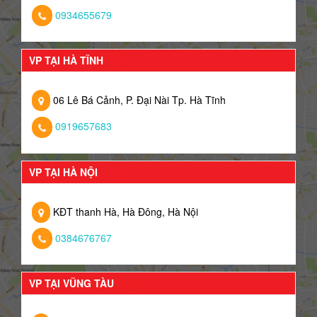
0934655679
VP TẠI HÀ TĨNH
06 Lê Bá Cảnh, P. Đại Nài Tp. Hà Tĩnh
0919657683
VP TẠI HÀ NỘI
KĐT thanh Hà, Hà Đông, Hà Nội
0384676767
VP TẠI VŨNG TÀU