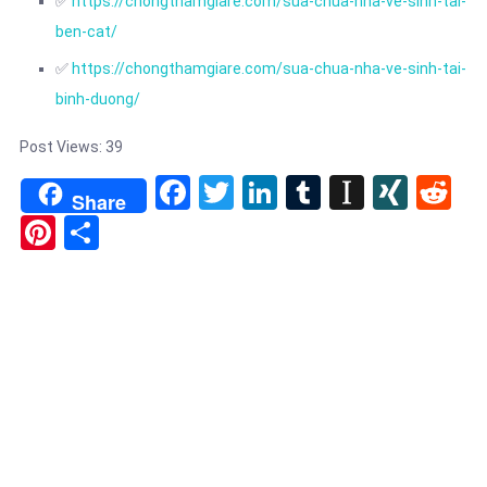
✅
https://chongthamgiare.com/sua-chua-nha-ve-sinh-tai-
ben-cat/
✅
https://chongthamgiare.com/sua-chua-nha-ve-sinh-tai-
binh-duong/
Post Views:
39
Facebook
Twitter
LinkedIn
Tumblr
Instapa
XIN
Re
Share
Pinterest
Share