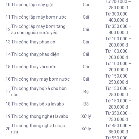
Từ 200.000 –
10
Thi công lắp máy giặt
Cái
250.000 đ
Từ 300.000 –
11
Thi công lắp máy bơm nước
Cái
400.000 đ
Thi công lắp máy bơm tăng
Từ 350.000 –
12
Cái
áp cho nguồn nước yếu
400.000 đ
Từ 100.000 –
13
Thi công thay
phao cơ
Cái
200.000 đ
Từ 100.000 –
14
Thi công thay phao điện
Cái
200.000 đ
Từ 100.000 –
15
Thi công thay vòi nước
Cái
200.000 đ
Từ 150.000 –
16
Thi công thay máy bơm nước
Cái
250.000 đ
Thi công thay bộ xả cho bồn
Từ 150.000 –
17
Bộ
cầu
250.000 đ
Từ 150.000 –
18
Thi công thay bộ xả lavabo
Bộ
280.000 đ
Từ 350.000 –
19
Thi công thông nghẹt lavabo
Xử lý
750.000 đ
Thi công thông nghẹt chậu
Từ 450.000 –
20
Xử lý
rửa
850.000 đ
Từ 550.000 –