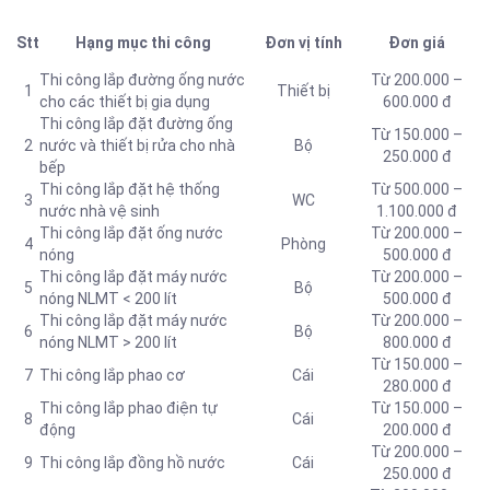
Stt
Hạng mục thi công
Đơn vị tính
Đơn giá
Thi công lắp
đường ống nước
Từ 200.000 –
1
Thiết bị
cho các thiết bị gia dụng
600.000 đ
Thi công lắp đặt đường ống
Từ 150.000 –
2
nước và thiết bị rửa cho nhà
Bộ
250.000 đ
bếp
Thi công lắp đặt hệ thống
Từ 500.000 –
3
WC
nước nhà vệ sinh
1.100.000 đ
Thi công lắp đặt ống nước
Từ 200.000 –
4
Phòng
nóng
500.000 đ
Thi công lắp đặt máy nước
Từ 200.000 –
5
Bộ
nóng NLMT < 200 lít
500.000 đ
Thi công lắp đặt máy nước
Từ 200.000 –
6
Bộ
nóng NLMT > 200 lít
800.000 đ
Từ 150.000 –
7
Thi công lắp phao cơ
Cái
280.000 đ
Thi công lắp phao điện tự
Từ 150.000 –
8
Cái
động
200.000 đ
Từ 200.000 –
9
Thi công lắp đồng hồ nước
Cái
250.000 đ