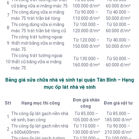
6
cũ bằng vữa xi măng mác 75
100.000 đ/m²
60.000 đ/m²
Thi công dùng vữa xi măng
Từ 90.000 –
Từ 40.000 –
7
mác 75 trát trần bê tông
110.000 đ/m²
50.000 đ/m²
Thi công dùng vữa xi măng
Từ 100.000 –
Từ 50.000 –
8
mác 75 trát trần bê tông cũ
120.000 đ/m²
60.000 đ/m²
Thi công trát tường ngoại
Từ 120.000 –
Từ 40.000 –
9
thất mới bằng vữa xi măng
150.000 đ/m²
50.000 đ/m²
mác 75
Thi công trát tường ngoại
Từ 130.000 –
Từ 50.000 –
10
thất cũ bằng vữa xi măng
160.000 đ/m²
60.000 đ/m²
mác 75
Bảng giá sửa chữa nhà vệ sinh tại quận Tân Bình – Hạng
mục ốp lát nhà vệ sinh
Đơn giá nhân
Stt
Hạng mục thi công
Đơn giá vật tư
công
Thi công ốp lát gạch nền nhà
Từ 85.000 –
Từ 85.000 –
1
vệ sinh, ban công
105.000 đ/m²
185.000 đ/m²
Thi công ốp lát gạch nền nhà
Từ 110.000 –
Từ 90.000 –
2
≤ 600x600mm
130.000 đ/m²
210.000 đ/m²
Thi công ốp lát gạch tường
Từ 120.000 –
Từ 100.000 –