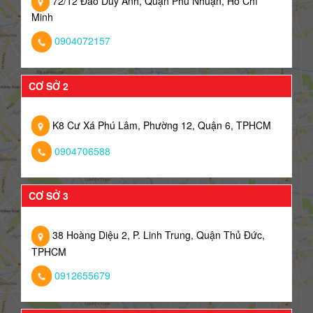
72/12 Đào Duy Anh, Quận Phú Nhuận, Hồ Chí
Minh
0904072157
CƠ SỞ 2
K8 Cư Xá Phú Lâm, Phường 12, Quận 6, TPHCM
0904706588
CƠ SỞ 3
38 Hoàng Diệu 2, P. Linh Trung, Quận Thủ Đức,
TPHCM
0912655679