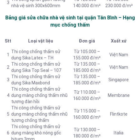
3
nhà vệ sinh 300x600mm
140.000 đ/m²
230.000 đ/m²
Bảng giá sửa chữa nhà vệ sinh tại quận Tân Bình – Hạng
mục chống thấm
Stt
Loại vật liệu
Đơn giá
Xuất xứ
Thi công chống thấm sử
Từ 105.000 –
1
Việt Nam
dụng Sika Latex – TH
155.000 đ/m²
Thi công chống thấm sử
Từ 135.000 –
2
Việt Nam
dụng Sika Top Seal – 107
185.000 đ/m²
Thi công chống thấm sử
Từ 135.000 –
3
Singapore
dụng Sika Maxbond
185.000 đ/m²
Thi công chống thấm sử
Từ 110.000 –
4
dụng màng chống thấm nhũ
Membrane
160.000 đ/m²
tương đàn hồi
Thi công chống thấm sử
Từ 115.000 –
5
dụng màng chống thấm nhũ
Flintkote
160.000 đ/m²
tương chống thấm
Thi công chống thấm sử
Từ 130.000 –
6
dụng màng khò nóng gốc
Italia
180.000 đ/m²
bitum 3mm