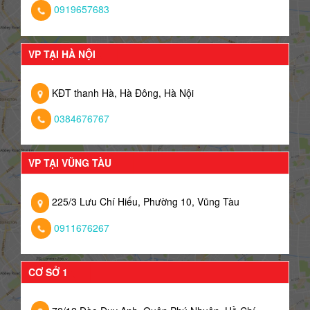
0919657683
VP TẠI HÀ NỘI
KĐT thanh Hà, Hà Đông, Hà Nội
0384676767
VP TẠI VŨNG TÀU
225/3 Lưu Chí Hiếu, Phường 10, Vũng Tàu
0911676267
CƠ SỞ 1