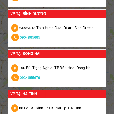
VP TẠI BÌNH DƯƠNG
243/24/18 Trần Hưng Đạo, Dĩ An, Bình Dương
0904985685
VP TẠI ĐỒNG NAI
196 Bùi Trọng Nghĩa, TP.Biên Hoà, Đồng Nai
0934655679
VP TẠI HÀ TĨNH
06 Lê Bá Cảnh, P. Đại Nài Tp. Hà Tĩnh