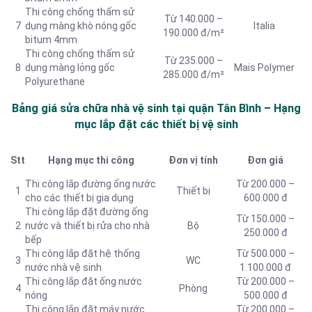
Thi công chống thấm sử
Từ 140.000 –
7
dụng màng khò nóng gốc
Italia
190.000 đ/m²
bitum 4mm
Thi công chống thấm sử
Từ 235.000 –
8
dụng màng lỏng gốc
Mais Polymer
285.000 đ/m²
Polyurethane
Bảng giá sửa chữa nhà vệ sinh tại quận Tân Bình – Hạng
mục lắp đặt các thiết bị vệ sinh
Stt
Hạng mục thi công
Đơn vị tính
Đơn giá
Thi công lắp
đường ống nước
Từ 200.000 –
1
Thiết bị
cho các thiết bị gia dụng
600.000 đ
Thi công lắp đặt đường ống
Từ 150.000 –
2
nước và thiết bị rửa cho nhà
Bộ
250.000 đ
bếp
Thi công lắp đặt hệ thống
Từ 500.000 –
3
WC
nước nhà vệ sinh
1.100.000 đ
Thi công lắp đặt ống nước
Từ 200.000 –
4
Phòng
nóng
500.000 đ
Thi công lắp đặt máy nước
Từ 200.000 –