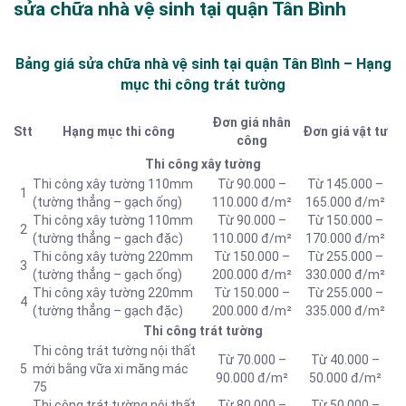
sửa chữa nhà vệ sinh tại quận Tân Bình
Bảng giá sửa chữa nhà vệ sinh tại quận Tân Bình – Hạng
mục thi công trát tường
Đơn giá nhân
Stt
Hạng mục thi công
Đơn giá vật tư
công
Thi công xây tường
Thi công xây tường 110mm
Từ 90.000 –
Từ 145.000 –
1
(tường thẳng – gạch ống)
110.000 đ/m²
165.000 đ/m²
Thi công xây tường 110mm
Từ 90.000 –
Từ 150.000 –
2
(tường thẳng – gạch đặc)
110.000 đ/m²
170.000 đ/m²
Thi công xây tường 220mm
Từ 150.000 –
Từ 255.000 –
3
(tường thẳng – gạch ống)
200.000 đ/m²
330.000 đ/m²
Thi công xây tường 220mm
Từ 150.000 –
Từ 255.000 –
4
(tường thẳng – gạch đặc)
200.000 đ/m²
335.000 đ/m²
Thi công trát tường
Thi công trát tường nội thất
Từ 70.000 –
Từ 40.000 –
5
mới bằng vữa xi măng mác
90.000 đ/m²
50.000 đ/m²
75
Thi công trát tường nội thất
Từ 80.000 –
Từ 50.000 –