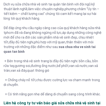
Dịch vụ sửa chữa nhà vệ sinh tại quận tân bình với đội ngũ kỹ
thuật lành nghề,làm việc chuyên nghiệp,phương châm “Uy tín –
tiết kiệm – chất lượng cao” chúng tôi cam kết mang lại sự hài
lòng tới quý khách hàng.
Để đáp ứng nhu cầu ngày càng cao của quý khách hàng sửa nhà
tphcm đã và đang không ngừng nỗ lực,áp dụng những công nghệ
mới để cho ra đời các sản phẩm nhà vệ sinh đẹp, chịu nhiệt
tốt,đầy đủ tiện nghi,phù hợp với mỹ quan,thân thiện với môi
trường với những đặc điểm như sau:
sua chua nha ve sinh tai
quan tan binh
+ Bên trong nhà vệ sinh trang bị đầy đủ tiện nghi: bồn cầu, bồn
rửa tay,gương soi,đường ống nước,bể phốt,van xả nước,van xả
tràn,van xả đáy,quạt thông gió
+ Chống cháy nổ tốt,chịu được cường lực va chạm mạnh trong
di chuyển.
+ Có tính năng gọn nhẹ dể dàng di chuyển sang công trình khác.
Liên hệ công ty tư vấn báo giá sửa chữa nhà vệ sinh tại