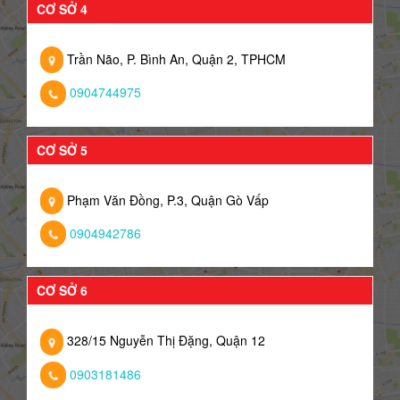
CƠ SỞ 4
Trần Não, P. Bình An, Quận 2, TPHCM
0904744975
CƠ SỞ 5
Phạm Văn Đồng, P.3, Quận Gò Vấp
0904942786
CƠ SỞ 6
328/15 Nguyễn Thị Đặng, Quận 12
0903181486