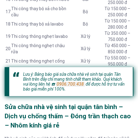
250.000 đ
Thi công thay bộ xả cho bồn
Từ 150.000 –
17
Bộ
cầu
250.000 đ
Từ 150.000 –
18
Thi công thay bộ xả lavabo
Bộ
280.000 đ
Từ 350.000 –
19
Thi công thông nghẹt lavabo
Xử lý
750.000 đ
Thi công thông nghẹt chậu
Từ 450.000 –
20
Xử lý
rửa
850.000 đ
Từ 550.000 –
21
Thi công thông nghẹt cống
Xử lý
950.000 đ
Lưu ý: Bảng báo giá sửa chữa nhà vệ sinh tại quận Tân
Bình trên đây chỉ mang tính chất tham khảo. Quý khách
vui lòng liên hệ
☎️
0906.700.438
để được hỗ trợ tư vấn
báo giá miễn phí 100%.
Sửa chữa nhà vệ sinh tại quận tân bình –
Dịch vụ chống thấm – Đóng trần thạch cao
– Nhôm kính giá rẻ