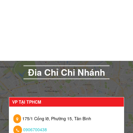
Đia Chỉ Chi Nhánh
VP TẠI TPHCM
175/1 Cống lỡ, Phường 15, Tân Bình
0906700438