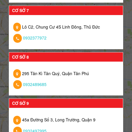
CƠ SỞ 7
Lô C2, Chung Cư 4S Linh Đông, Thủ Đức
0932377972
CƠ SỞ 8
295 Tân Kì Tân Quý, Quận Tân Phú
0932489685
CƠ SỞ 9
45a Đường Số 3, Long Trường, Quận 9
0932497995