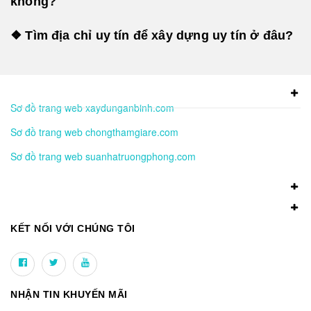
không?
❖ Tìm địa chỉ uy tín để xây dựng uy tín ở đâu?
Sơ đồ trang web xaydunganbinh.com
Sơ đồ trang web chongthamgiare.com
Sơ đồ trang web suanhatruongphong.com
KẾT NỐI VỚI CHÚNG TÔI
NHẬN TIN KHUYẾN MÃI