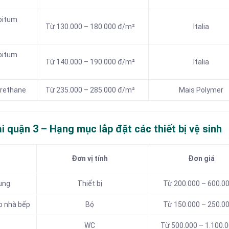
bitum
Từ 130.000 – 180.000 đ/m²
Italia
bitum
Từ 140.000 –
190.000 đ/m²
Italia
urethane
Từ 235.000 – 285.000 đ/m²
Mais Polymer
i quận 3 – Hạng mục lắp đặt các thiết bị vệ sinh
Đơn vị tính
Đơn giá
ụng
Thiết bị
Từ 200.000 – 600.0
ho nhà bếp
Bộ
Từ 150.000 – 250.0
WC
Từ 500.000 – 1.100.0