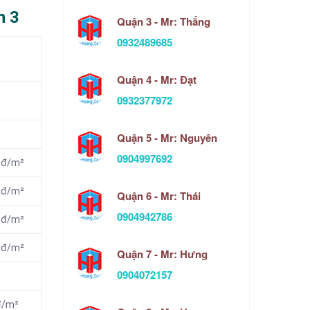
n 3
Quận 3 - Mr: Thắng
0932489685
Quận 4 - Mr: Đạt
0932377972
Quận 5 - Mr: Nguyên
0904997692
 đ/m²
 đ/m²
Quận 6 - Mr: Thái
0904942786
 đ/m²
 đ/m²
Quận 7 - Mr: Hưng
0904072157
đ/m²