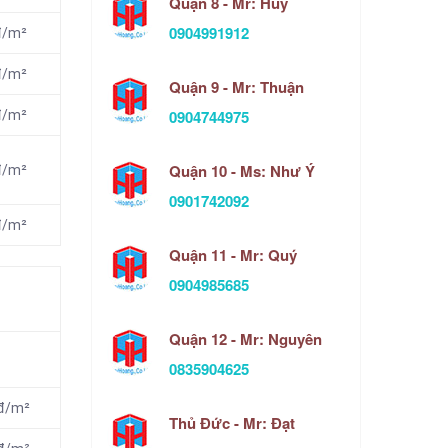
Quận 8 - Mr: Huy
0904991912
đ/m²
đ/m²
Quận 9 - Mr: Thuận
0904744975
đ/m²
Quận 10 - Ms: Như Ý
đ/m²
0901742092
đ/m²
Quận 11 - Mr: Quý
0904985685
Quận 12 - Mr: Nguyên
0835904625
 đ/m²
Thủ Đức - Mr: Đạt