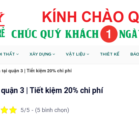
I THẤT
XÂY DỰNG
VẬT LIỆU
THIÊT KẾ
BÁO
tại quận 3 | Tiết kiệm 20% chi phí
 quận 3 | Tiết kiệm 20% chi phí
5/5 - (5 bình chọn)