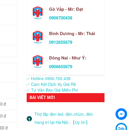
Gò Vấp - Mr: Đạt
0906700438
Bình Dương - Mr: Thái
0912655679
Đông Nai - Như Ý:
0906655679
✅ Hotline 0906.700.438
✅ Cam Kết Dịch Vụ Giá Rẻ
✅ Tư Vấn Báo Giá Miễn Phí
BÀI VIẾT MỚI
00 đ
Thợ lắp đèn led, đèn chùm, đèn
00 đ
trang trí tại Hà Nội -【Uy tín】
00 đ