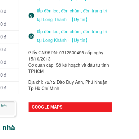
lắp đèn led, đèn chùm, đèn trang trí
00 đ
tại Long Thành -【Uy tín】
00 đ
lắp đèn led, đèn chùm, đèn trang trí
00 đ
tại Long Khánh -【Uy tín】
00 đ
Giấy CNĐKDN: 0312500495 cấp ngày
15/10/2013
00 đ
Cơ quan cấp: Sở kế hoạch và đầu tư tỉnh
TPHCM
00 đ
Địa chỉ: 72/12 Đào Duy Anh, Phú Nhuận,
Tp Hồ Chí Minh
00 đ
n báo
GOOGLE MAPS
a nhà