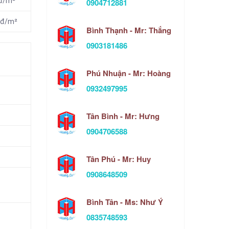
 đ/m²
0904712881
 đ/m²
Bình Thạnh - Mr: Thắng
0903181486
Phú Nhuận - Mr: Hoàng
0932497995
Tân Bình - Mr: Hưng
0904706588
Tân Phú - Mr: Huy
0908648509
Bình Tân - Ms: Như Ý
0835748593