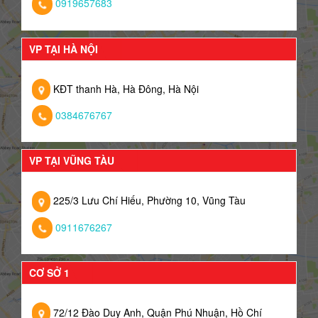
0919657683
VP TẠI HÀ NỘI
KĐT thanh Hà, Hà Đông, Hà Nội
0384676767
VP TẠI VŨNG TÀU
225/3 Lưu Chí Hiếu, Phường 10, Vũng Tàu
0911676267
CƠ SỞ 1
72/12 Đào Duy Anh, Quận Phú Nhuận, Hồ Chí