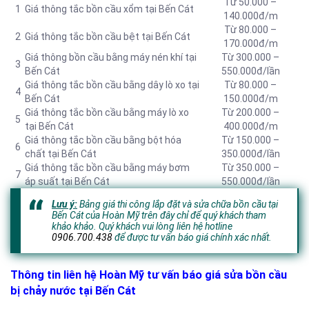
Từ 50.000 –
1
Giá thông tắc bồn cầu xổm tại Bến Cát
140.000đ/m
Từ 80.000 –
2
Giá thông tắc bồn cầu bệt tại Bến Cát
170.000đ/m
Giá thông bồn cầu bằng máy nén khí tại
Từ 300.000 –
3
Bến Cát
550.000đ/lần
Giá thông tắc bồn cầu bằng dây lò xo tại
Từ 80.000 –
4
Bến Cát
150.000đ/m
Giá thông tắc bồn cầu bằng máy lò xo
Từ 200.000 –
5
tại Bến Cát
400.000đ/m
Giá thông tắc bồn cầu bằng bột hóa
Từ 150.000 –
6
chất tại Bến Cát
350.000đ/lần
Giá thông tắc bồn cầu bằng máy bơm
Từ 350.000 –
7
áp suất tại Bến Cát
550.000đ/lần
Lưu ý:
Bảng giá thi công lắp đặt và sửa chữa bồn cầu tại
Bến Cát của Hoàn Mỹ trên đây chỉ để quý khách tham
khảo khảo. Quý khách vui lòng liên hệ hotline
0906.700.438
để được tư vấn báo giá chính xác nhất.
Thông tin liên hệ Hoàn Mỹ tư vấn báo giá sửa bồn cầu
bị chảy nước tại Bến Cát