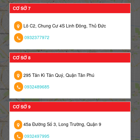
CƠ SỞ 7
Lô C2, Chung Cư 4S Linh Đông, Thủ Đức
0932377972
CƠ SỞ 8
295 Tân Kì Tân Quý, Quận Tân Phú
0932489685
CƠ SỞ 9
45a Đường Số 3, Long Trường, Quận 9
0932497995