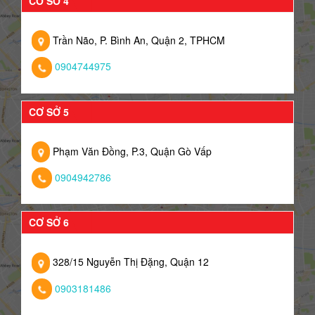
CƠ SỞ 4
Trần Não, P. Bình An, Quận 2, TPHCM
0904744975
CƠ SỞ 5
Phạm Văn Đồng, P.3, Quận Gò Vấp
0904942786
CƠ SỞ 6
328/15 Nguyễn Thị Đặng, Quận 12
0903181486