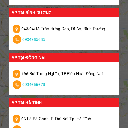
VP TẠI BÌNH DƯƠNG
243/24/18 Trần Hưng Đạo, Dĩ An, Bình Dương
0904985685
VP TẠI ĐỒNG NAI
196 Bùi Trọng Nghĩa, TP.Biên Hoà, Đồng Nai
0934655679
VP TẠI HÀ TĨNH
06 Lê Bá Cảnh, P. Đại Nài Tp. Hà Tĩnh