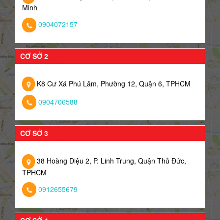
Minh
0904072157
CƠ SỞ 2
K8 Cư Xá Phú Lâm, Phường 12, Quận 6, TPHCM
0904706588
CƠ SỞ 3
38 Hoàng Diệu 2, P. Linh Trung, Quận Thủ Đức,
TPHCM
0912655679