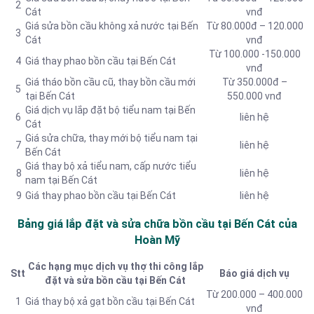
2
Cát
vnđ
Giá sửa bồn cầu không xả nước tại Bến
Từ 80.000đ – 120.000
3
Cát
vnđ
Từ 100.000 -150.000
4
Giá thay phao bồn cầu tại Bến Cát
vnđ
Giá tháo bồn cầu cũ, thay bồn cầu mới
Từ 350.000đ –
5
tại Bến Cát
550.000 vnđ
Giá dịch vụ lắp đặt bộ tiểu nam tại Bến
6
liên hệ
Cát
Giá sửa chữa, thay mới bộ tiểu nam tại
7
liên hệ
Bến Cát
Giá thay bộ xả tiểu nam, cấp nước tiểu
8
liên hệ
nam tại Bến Cát
9
Giá thay phao bồn cầu tại Bến Cát
liên hệ
Bảng giá lắp đặt và sửa chữa bồn cầu tại Bến Cát của
Hoàn Mỹ
Các hạng mục dịch vụ thợ thi công lắp
Stt
Báo giá dịch vụ
đặt và sửa bồn cầu tại Bến Cát
Từ 200.000 – 400.000
1
Giá thay bộ xả gạt bồn cầu tại Bến Cát
vnđ