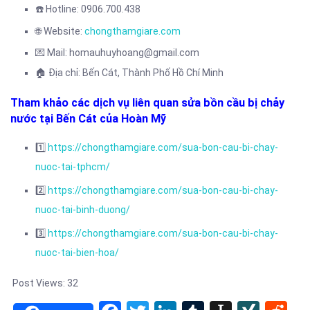
☎️
Hotline: 0906.700.438
🌐 Website:
chongthamgiare.com
💌 Mail: homauhuyhoang@gmail.com
🏠
Địa chỉ: Bến Cát, Thành Phố Hồ Chí Minh
Tham khảo các dịch vụ liên quan sửa bồn cầu bị chảy
nước tại Bến Cát của Hoàn Mỹ
1️⃣
https://chongthamgiare.com/sua-bon-cau-bi-chay-
nuoc-tai-tphcm/
2️⃣
https://chongthamgiare.com/sua-bon-cau-bi-chay-
nuoc-tai-binh-duong/
3️⃣
https://chongthamgiare.com/sua-bon-cau-bi-chay-
nuoc-tai-bien-hoa/
Post Views:
32