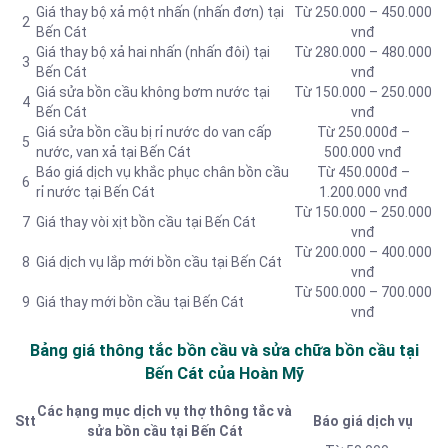
Giá thay bộ xả một nhấn (nhấn đơn) tại
Từ 250.000 – 450.000
2
Bến Cát
vnđ
Giá thay bộ xả hai nhấn (nhấn đôi) tại
Từ 280.000 – 480.000
3
Bến Cát
vnđ
Giá sửa bồn cầu không bơm nước tại
Từ 150.000 – 250.000
4
Bến Cát
vnđ
Giá sửa bồn cầu bị rỉ nước do van cấp
Từ 250.000đ –
5
nước, van xả tại Bến Cát
500.000 vnđ
Báo giá dịch vụ khắc phục chân bồn cầu
Từ 450.000đ –
6
rỉ nước tại Bến Cát
1.200.000 vnđ
Từ 150.000 – 250.000
7
Giá thay vòi xịt bồn cầu tại Bến Cát
vnđ
Từ 200.000 – 400.000
8
Giá dịch vụ lắp mới bồn cầu tại Bến Cát
vnđ
Từ 500.000 – 700.000
9
Giá thay mới bồn cầu tại Bến Cát
vnđ
Bảng giá thông tắc bồn cầu và sửa chữa bồn cầu tại
Bến Cát của Hoàn Mỹ
Các hạng mục dịch vụ thợ thông tắc và
Stt
Báo giá dịch vụ
sửa bồn cầu tại Bến Cát