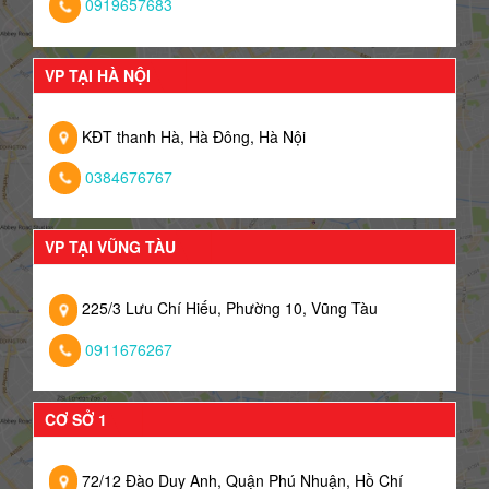
0919657683
VP TẠI HÀ NỘI
KĐT thanh Hà, Hà Đông, Hà Nội
0384676767
VP TẠI VŨNG TÀU
225/3 Lưu Chí Hiếu, Phường 10, Vũng Tàu
0911676267
CƠ SỞ 1
72/12 Đào Duy Anh, Quận Phú Nhuận, Hồ Chí