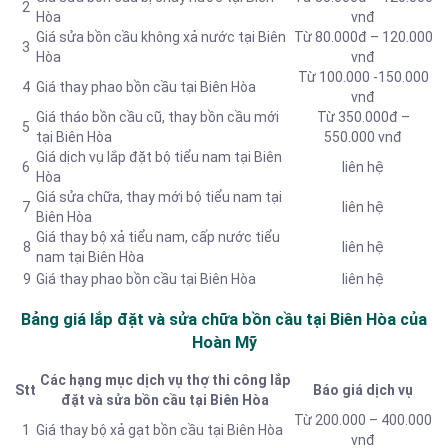
2
Hòa
vnđ
Giá sửa bồn cầu không xả nước tại Biên
Từ 80.000đ – 120.000
3
Hòa
vnđ
Từ 100.000 -150.000
4
Giá thay phao bồn cầu tại Biên Hòa
vnđ
Giá tháo bồn cầu cũ, thay bồn cầu mới
Từ 350.000đ –
5
tại Biên Hòa
550.000 vnđ
Giá dịch vụ lắp đặt bộ tiểu nam tại Biên
6
liên hệ
Hòa
Giá sửa chữa, thay mới bộ tiểu nam tại
7
liên hệ
Biên Hòa
Giá thay bộ xả tiểu nam, cấp nước tiểu
8
liên hệ
nam tại Biên Hòa
9
Giá thay phao bồn cầu tại Biên Hòa
liên hệ
Bảng giá lắp đặt và sửa chữa bồn cầu tại Biên Hòa của
Hoàn Mỹ
Các hạng mục dịch vụ thợ thi công lắp
Stt
Báo giá dịch vụ
đặt và sửa bồn cầu tại Biên Hòa
Từ 200.000 – 400.000
1
Giá thay bộ xả gạt bồn cầu tại Biên Hòa
vnđ