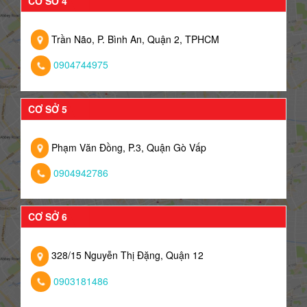
CƠ SỞ 4
Trần Não, P. Bình An, Quận 2, TPHCM
0904744975
CƠ SỞ 5
Phạm Văn Đồng, P.3, Quận Gò Vấp
0904942786
CƠ SỞ 6
328/15 Nguyễn Thị Đặng, Quận 12
0903181486