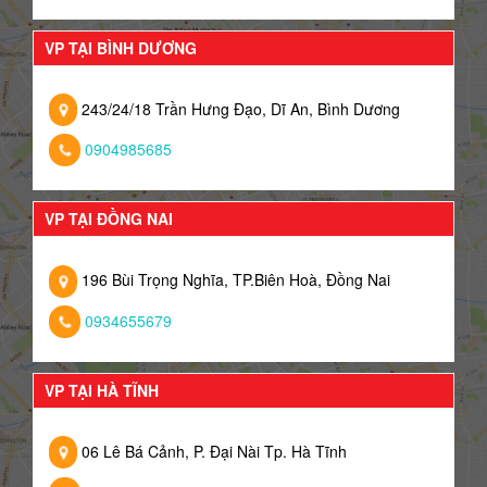
VP TẠI BÌNH DƯƠNG
243/24/18 Trần Hưng Đạo, Dĩ An, Bình Dương
0904985685
VP TẠI ĐỒNG NAI
196 Bùi Trọng Nghĩa, TP.Biên Hoà, Đồng Nai
0934655679
VP TẠI HÀ TĨNH
06 Lê Bá Cảnh, P. Đại Nài Tp. Hà Tĩnh