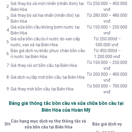
Giá thay bộ xả một nhấn (nhấn đơn) tại
Từ 250.000 – 450.000
2
Biên Hòa
vnđ
Giá thay bộ xả hai nhấn (nhấn đôi) tại
Từ 280.000 – 480.000
3
Biên Hòa
vnđ
Giá sửa bồn cầu không bơm nước tại
Từ 150.000 – 250.000
4
Biên Hòa
vnđ
Giá sửa bồn cầu bị rỉ nước do van cấp
Từ 250.000đ –
5
nước, van xả tại Biên Hòa
500.000 vnđ
Báo giá dịch vụ khắc phục chân bồn cầu
Từ 450.000đ –
6
rỉ nước tại Biên Hòa
1.200.000 vnđ
Từ 150.000 – 250.000
7
Giá thay vòi xịt bồn cầu tại Biên Hòa
vnđ
Từ 200.000 – 400.000
8
Giá dịch vụ lắp mới bồn cầu tại Biên Hòa
vnđ
Từ 500.000 – 700.000
9
Giá thay mới bồn cầu tại Biên Hòa
vnđ
Bảng giá thông tắc bồn cầu và sửa chữa bồn cầu tại
Biên Hòa của Hoàn Mỹ
Các hạng mục dịch vụ thợ thông tắc và
Stt
Báo giá dịch vụ
sửa bồn cầu tại Biên Hòa