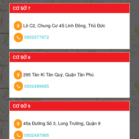
CƠ SỞ 7
Lô C2, Chung Cư 4S Linh Đông, Thủ Đức
0932377972
CƠ SỞ 8
295 Tân Kì Tân Quý, Quận Tân Phú
0932489685
CƠ SỞ 9
45a Đường Số 3, Long Trường, Quận 9
0932497995