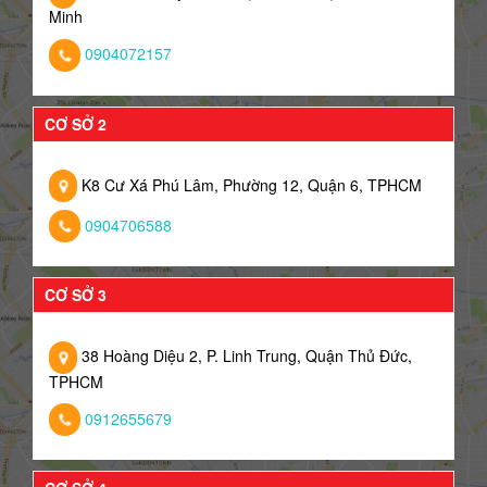
Minh
0904072157
CƠ SỞ 2
K8 Cư Xá Phú Lâm, Phường 12, Quận 6, TPHCM
0904706588
CƠ SỞ 3
38 Hoàng Diệu 2, P. Linh Trung, Quận Thủ Đức,
TPHCM
0912655679