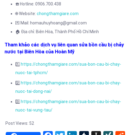
☎️
Hotline: 0906.700.438
🌐 Website:
chongthamgiare.com
💌 Mail: homauhuyhoang@gmail.com
🏠
Địa chỉ: Biên Hòa, Thành Phố Hồ Chí Minh
Tham khảo các dịch vụ liên quan sửa bồn cầu bị chảy
nước tại Biên Hòa của Hoàn Mỹ
1️⃣
https://chongthamgiare.com/sua-bon-cau-bi-chay-
nuoc-tai-tphcm/
2️⃣
https://chongthamgiare.com/sua-bon-cau-bi-chay-
nuoc-tai-dong-nai/
3️⃣
https://chongthamgiare.com/sua-bon-cau-bi-chay-
nuoc-tai-vung-tau/
Post Views:
52