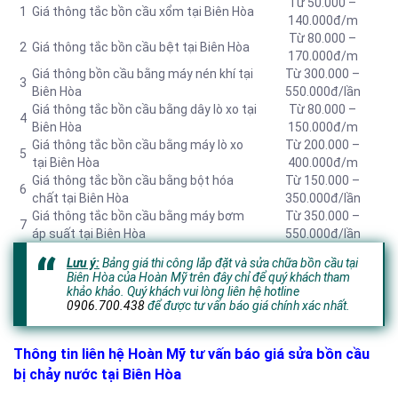
Từ 50.000 –
1
Giá thông tắc bồn cầu xổm tại Biên Hòa
140.000đ/m
Từ 80.000 –
2
Giá thông tắc bồn cầu bệt tại Biên Hòa
170.000đ/m
Giá thông bồn cầu bằng máy nén khí tại
Từ 300.000 –
3
Biên Hòa
550.000đ/lần
Giá thông tắc bồn cầu bằng dây lò xo tại
Từ 80.000 –
4
Biên Hòa
150.000đ/m
Giá thông tắc bồn cầu bằng máy lò xo
Từ 200.000 –
5
tại Biên Hòa
400.000đ/m
Giá thông tắc bồn cầu bằng bột hóa
Từ 150.000 –
6
chất tại Biên Hòa
350.000đ/lần
Giá thông tắc bồn cầu bằng máy bơm
Từ 350.000 –
7
áp suất tại Biên Hòa
550.000đ/lần
Lưu ý:
Bảng giá thi công lắp đặt và sửa chữa bồn cầu tại
Biên Hòa của Hoàn Mỹ trên đây chỉ để quý khách tham
khảo khảo. Quý khách vui lòng liên hệ hotline
0906.700.438
để được tư vấn báo giá chính xác nhất.
Thông tin liên hệ Hoàn Mỹ tư vấn báo giá sửa bồn cầu
bị chảy nước tại Biên Hòa