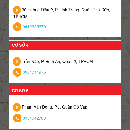
38 Hoàng Diệu 2, P. Linh Trung, Quận Thủ Đức,
TPHCM
0912655679
CƠ SỞ 4
Trần Não, P. Bình An, Quận 2, TPHCM
0904744975
CƠ SỞ 5
Phạm Văn Đồng, P.3, Quận Gò Vấp
0904942786