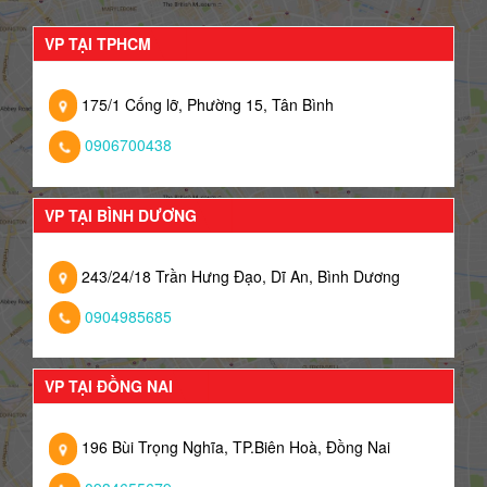
VP TẠI TPHCM
175/1 Cống lỡ, Phường 15, Tân Bình
0906700438
VP TẠI BÌNH DƯƠNG
243/24/18 Trần Hưng Đạo, Dĩ An, Bình Dương
0904985685
VP TẠI ĐỒNG NAI
196 Bùi Trọng Nghĩa, TP.Biên Hoà, Đồng Nai