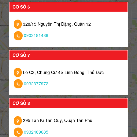
CƠ SỞ 6
328/15 Nguyễn Thị Đặng, Quận 12
0903181486
CƠ SỞ 7
Lô C2, Chung Cư 4S Linh Đông, Thủ Đức
0932377972
CƠ SỞ 8
295 Tân Kì Tân Quý, Quận Tân Phú
0932489685