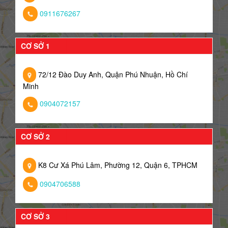
0911676267
CƠ SỞ 1
72/12 Đào Duy Anh, Quận Phú Nhuận, Hồ Chí
Minh
0904072157
CƠ SỞ 2
K8 Cư Xá Phú Lâm, Phường 12, Quận 6, TPHCM
0904706588
CƠ SỞ 3