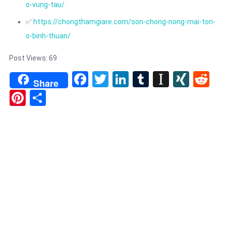
o-vung-tau/
✅
https://chongthamgiare.com/son-chong-nong-mai-ton-
o-binh-thuan/
Post Views:
69
Facebook
Twitter
LinkedIn
Tumblr
Instapa
XIN
Re
Share
Pinterest
Share