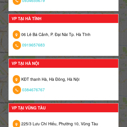
0934655679
VP TẠI HÀ TĨNH
06 Lê Bá Cảnh, P. Đại Nài Tp. Hà Tĩnh
0919657683
VP TẠI HÀ NỘI
KĐT thanh Hà, Hà Đông, Hà Nội
0384676767
VP TẠI VŨNG TÀU
225/3 Lưu Chí Hiếu, Phường 10, Vũng Tàu