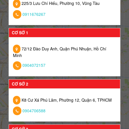
225/3 Lưu Chí Hiếu, Phường 10, Vũng Tàu
0911676267
CƠ SỞ 1
72/12 Đào Duy Anh, Quận Phú Nhuận, Hồ Chí
Minh
0904072157
CƠ SỞ 2
K8 Cư Xá Phú Lâm, Phường 12, Quận 6, TPHCM
0904706588