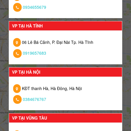
0934655679
VP TẠI HÀ TĨNH
06 Lê Bá Cảnh, P. Đại Nài Tp. Hà Tĩnh
0919657683
VP TẠI HÀ NỘI
KĐT thanh Hà, Hà Đông, Hà Nội
0384676767
VP TẠI VŨNG TÀU