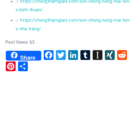
✅
https://chongthamgiare.com/son-chong-nong-mai-ton-
o-binh-thuan/
✅
https://chongthamgiare.com/son-chong-nong-mai-ton-
o-nha-trang/
Post Views:
63
Facebook
Twitter
LinkedIn
Tumblr
Instapa
XIN
Re
Share
Pinterest
Share