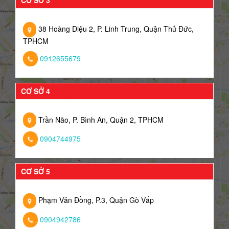
CƠ SỞ 3
38 Hoàng Diệu 2, P. Linh Trung, Quận Thủ Đức,
TPHCM
0912655679
CƠ SỞ 4
Trần Não, P. Bình An, Quận 2, TPHCM
0904744975
CƠ SỞ 5
Phạm Văn Đồng, P.3, Quận Gò Vấp
0904942786