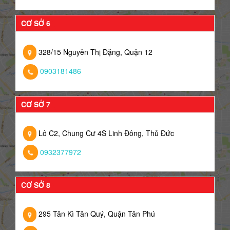
CƠ SỞ 6
328/15 Nguyễn Thị Đặng, Quận 12
0903181486
CƠ SỞ 7
Lô C2, Chung Cư 4S Linh Đông, Thủ Đức
0932377972
CƠ SỞ 8
295 Tân Kì Tân Quý, Quận Tân Phú