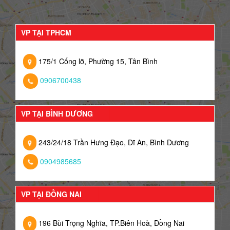
VP TẠI TPHCM
175/1 Cống lỡ, Phường 15, Tân Bình
0906700438
VP TẠI BÌNH DƯƠNG
243/24/18 Trần Hưng Đạo, Dĩ An, Bình Dương
0904985685
VP TẠI ĐỒNG NAI
196 Bùi Trọng Nghĩa, TP.Biên Hoà, Đồng Nai