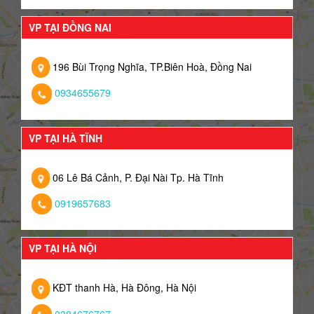
VP TẠI ĐỒNG NAI
196 Bùi Trọng Nghĩa, TP.Biên Hoà, Đồng Nai
0934655679
VP TẠI HÀ TĨNH
06 Lê Bá Cảnh, P. Đại Nài Tp. Hà Tĩnh
0919657683
VP TẠI HÀ NỘI
KĐT thanh Hà, Hà Đông, Hà Nội
0384676767