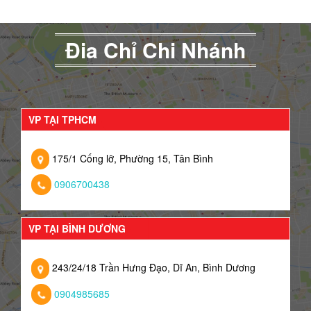
Đia Chỉ Chi Nhánh
VP TẠI TPHCM
175/1 Cống lỡ, Phường 15, Tân Bình
0906700438
VP TẠI BÌNH DƯƠNG
243/24/18 Trần Hưng Đạo, Dĩ An, Bình Dương
0904985685