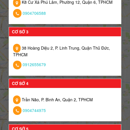
K8 Cư Xá Phú Lâm, Phường 12, Quận 6, TPHCM
0904706588
CƠ SỞ 3
38 Hoàng Diệu 2, P. Linh Trung, Quận Thủ Đức,
TPHCM
0912655679
CƠ SỞ 4
Trần Não, P. Bình An, Quận 2, TPHCM
0904744975
CƠ SỞ 5