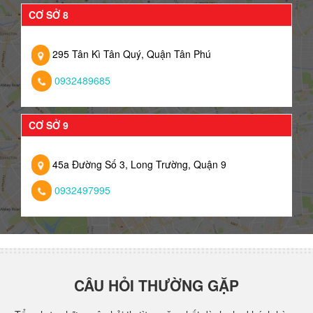
CƠ SỞ 8
295 Tân Kì Tân Quý, Quận Tân Phú
0932489685
CƠ SỞ 9
45a Đường Số 3, Long Trường, Quận 9
0932497995
CÂU HỎI THƯỜNG GẶP