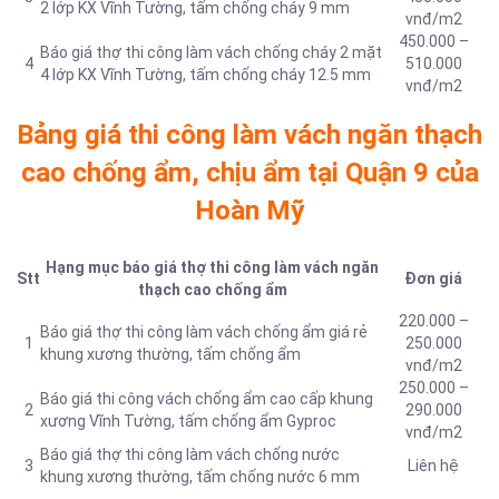
2 lớp KX Vĩnh Tường, tấm chống cháy 9 mm
vnđ/m2
450.000 –
Báo giá thợ thi công làm vách chống cháy 2 mặt
4
510.000
4 lớp KX Vĩnh Tường, tấm chống cháy 12.5 mm
vnđ/m2
Bảng giá thi công làm vách ngăn thạch
cao chống ẩm, chịu ẩm tại Quận 9 của
Hoàn Mỹ
Hạng mục báo giá thợ thi công làm vách ngăn
Stt
Đơn giá
thạch cao chống ẩm
220.000 –
Báo giá thợ thi công làm vách chống ẩm giá rẻ
1
250.000
khung xương thường, tấm chống ẩm
vnđ/m2
250.000 –
Báo giá thi công vách chống ẩm cao cấp khung
2
290.000
xương Vĩnh Tường, tấm chống ẩm Gyproc
vnđ/m2
Báo giá thợ thi công làm vách chống nước
3
Liên hệ
khung xương thường, tấm chống nước 6 mm