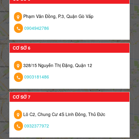
Phạm Văn Đồng, P.3, Quận Gò Vấp
0904942786
CƠ SỞ 6
328/15 Nguyễn Thị Đặng, Quận 12
0903181486
CƠ SỞ 7
Lô C2, Chung Cư 4S Linh Đông, Thủ Đức
0932377972