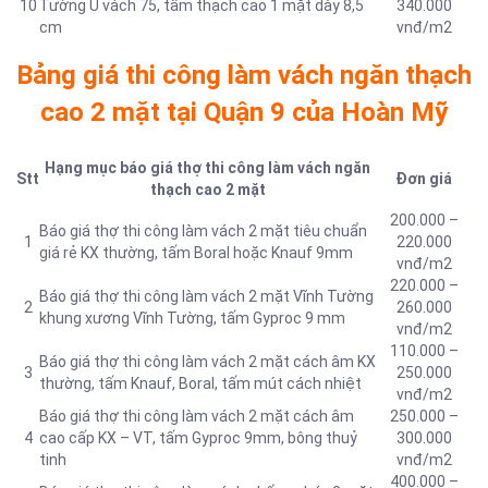
10
Tường U vách 75, tấm thạch cao 1 mặt dày 8,5
340.000
cm
vnđ/m2
Bảng giá thi công làm vách ngăn thạch
cao 2 mặt tại Quận 9 của Hoàn Mỹ
Hạng mục báo giá thợ thi công làm vách ngăn
Stt
Đơn giá
thạch cao 2 mặt
200.000 –
Báo giá thợ thi công làm vách 2 mặt tiêu chuẩn
1
220.000
giá rẻ KX thường, tấm Boral hoặc Knauf 9mm
vnđ/m2
220.000 –
Báo giá thợ thi công làm vách 2 mặt Vĩnh Tường
2
260.000
khung xương Vĩnh Tường, tấm Gyproc 9 mm
vnđ/m2
110.000 –
Báo giá thợ thi công làm vách 2 mặt cách âm KX
3
250.000
thường, tấm Knauf, Boral, tấm mút cách nhiệt
vnđ/m2
Báo giá thợ thi công làm vách 2 mặt cách âm
250.000 –
4
cao cấp KX – VT, tấm Gyproc 9mm, bông thuỷ
300.000
tinh
vnđ/m2
400.000 –