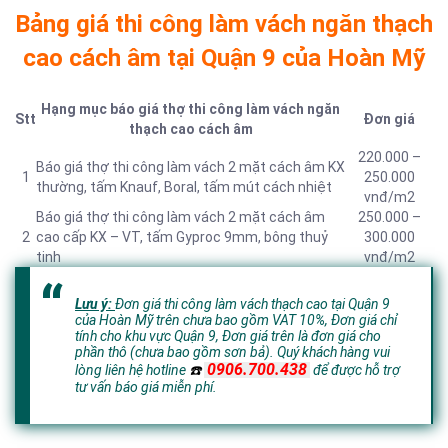
Bảng giá thi công làm vách ngăn thạch
cao cách âm tại Quận 9 của Hoàn Mỹ
Hạng mục báo giá thợ thi công làm vách ngăn
Stt
Đơn giá
thạch cao cách âm
220.000 –
Báo giá thợ thi công làm vách 2 mặt cách âm KX
1
250.000
thường, tấm Knauf, Boral, tấm mút cách nhiệt
vnđ/m2
Báo giá thợ thi công làm vách 2 mặt cách âm
250.000 –
2
cao cấp KX – VT, tấm Gyproc 9mm, bông thuỷ
300.000
tinh
vnđ/m2
Lưu ý:
Đơn giá thi công làm vách thạch cao tại Quận 9
của Hoàn Mỹ trên chưa bao gồm VAT 10%, Đơn giá chỉ
tính cho khu vực Quận 9,
Đơn giá trên là đơn giá cho
phần thô (chưa bao gồm sơn bả).
Quý khách hàng vui
0906.700.438
lòng liên hệ hotline
☎️
để đ
ược hỗ trợ
tư vấn báo giá miễn phí.