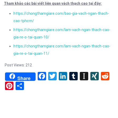
Tham khảo các bài viết liên quan vách thạch cao tại đây:
https://chongthamgiare.com/bao-gia-vach-ngan-thach-
cao-tphcm/
https://chongthamgiare.com/lam-vach-ngan-thach-cao-
gia-re-o-tai-quan-10/
https://chongthamgiare.com/lam-vach-ngan-thach-cao-
gia-re-o-tai-quan-11/
Post Views:
212
Facebook
Twitter
LinkedIn
Tumblr
Instapa
XIN
Re
Share
Pinterest
Share