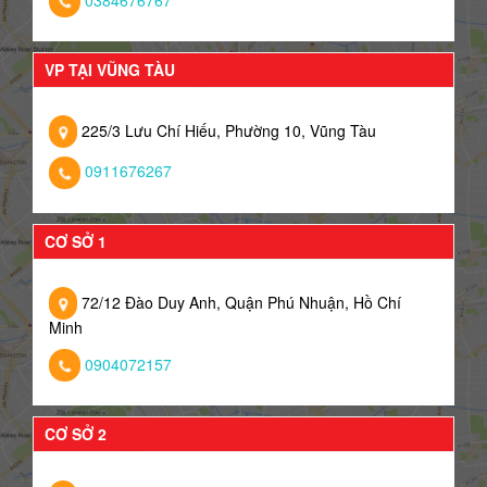
VP TẠI VŨNG TÀU
225/3 Lưu Chí Hiếu, Phường 10, Vũng Tàu
0911676267
CƠ SỞ 1
72/12 Đào Duy Anh, Quận Phú Nhuận, Hồ Chí
Minh
0904072157
CƠ SỞ 2