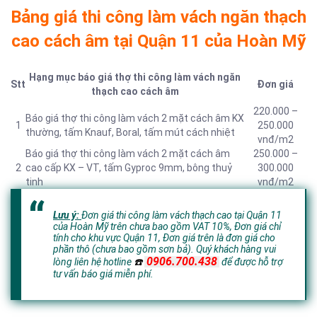
Bảng giá thi công làm vách ngăn thạch
cao cách âm tại Quận 11 của Hoàn Mỹ
Hạng mục báo giá thợ thi công làm vách ngăn
Stt
Đơn giá
thạch cao cách âm
220.000 –
Báo giá thợ thi công làm vách 2 mặt cách âm KX
1
250.000
thường, tấm Knauf, Boral, tấm mút cách nhiệt
vnđ/m2
Báo giá thợ thi công làm vách 2 mặt cách âm
250.000 –
2
cao cấp KX – VT, tấm Gyproc 9mm, bông thuỷ
300.000
tinh
vnđ/m2
Lưu ý:
Đơn giá thi công làm vách thạch cao tại Quận 11
của Hoàn Mỹ trên chưa bao gồm VAT 10%, Đơn giá chỉ
tính cho khu vực Quận 11,
Đơn giá trên là đơn giá cho
phần thô (chưa bao gồm sơn bả).
Quý khách hàng vui
0906.700.438
lòng liên hệ hotline
☎️
để đ
ược hỗ trợ
tư vấn báo giá miễn phí.