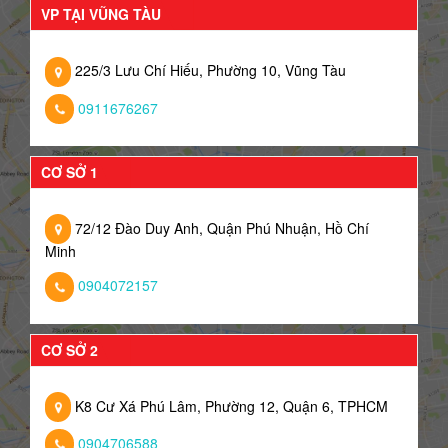
VP TẠI VŨNG TÀU
225/3 Lưu Chí Hiếu, Phường 10, Vũng Tàu
0911676267
CƠ SỞ 1
72/12 Đào Duy Anh, Quận Phú Nhuận, Hồ Chí
Minh
0904072157
CƠ SỞ 2
K8 Cư Xá Phú Lâm, Phường 12, Quận 6, TPHCM
0904706588