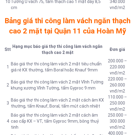
10
Tường U vách 75, tấm thạch cao 1 mặt dày 8,5
340.000
cm
vnđ/m2
Bảng giá thi công làm vách ngăn thạch
cao 2 mặt tại Quận 11 của Hoàn Mỹ
Hạng mục báo giá thợ thi công làm vách ngăn
Stt
Đơn giá
thạch cao 2 mặt
200.000 –
Báo giá thợ thi công làm vách 2 mặt tiêu chuẩn
1
220.000
giá rẻ KX thường, tấm Boral hoặc Knauf 9mm
vnđ/m2
220.000 –
Báo giá thợ thi công làm vách 2 mặt Vĩnh Tường
2
260.000
khung xương Vĩnh Tường, tấm Gyproc 9 mm
vnđ/m2
110.000 –
Báo giá thợ thi công làm vách 2 mặt cách âm KX
3
250.000
thường, tấm Knauf, Boral, tấm mút cách nhiệt
vnđ/m2
Báo giá thợ thi công làm vách 2 mặt cách âm
250.000 –
4
cao cấp KX – VT, tấm Gyproc 9mm, bông thuỷ
300.000
tinh
vnđ/m2
400.000 –