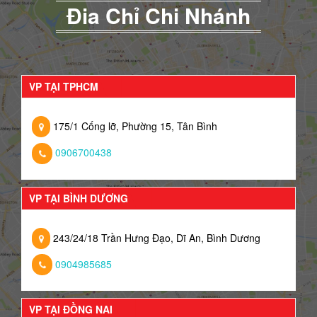
Đia Chỉ Chi Nhánh
VP TẠI TPHCM
175/1 Cống lỡ, Phường 15, Tân Bình
0906700438
VP TẠI BÌNH DƯƠNG
243/24/18 Trần Hưng Đạo, Dĩ An, Bình Dương
0904985685
VP TẠI ĐỒNG NAI