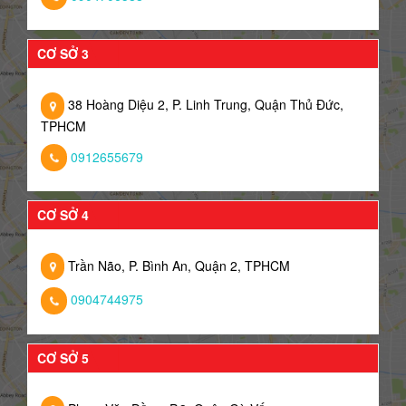
CƠ SỞ 3
38 Hoàng Diệu 2, P. Linh Trung, Quận Thủ Đức,
TPHCM
0912655679
CƠ SỞ 4
Trần Não, P. Bình An, Quận 2, TPHCM
0904744975
CƠ SỞ 5