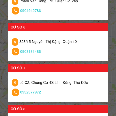
Phạm Văn Đồng, P.3, Quận Gò Vấp
0904942786
CƠ SỞ 6
328/15 Nguyễn Thị Đặng, Quận 12
0903181486
CƠ SỞ 7
Lô C2, Chung Cư 4S Linh Đông, Thủ Đức
0932377972
CƠ SỞ 8