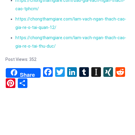
https://chongthamgiare.com/bao-gia-vach-ngan-thach-
cao-tphcm/
https://chongthamgiare.com/lam-vach-ngan-thach-cao-
gia-re-o-tai-quan-12/
https://chongthamgiare.com/lam-vach-ngan-thach-cao-
gia-re-o-tai-thu-duc/
Post Views:
352
Facebook
Twitter
LinkedIn
Tumblr
Instapa
XIN
Re
Share
Pinterest
Share