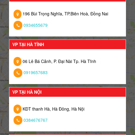
196 Bùi Trọng Nghĩa, TP.Biên Hoà, Đồng Nai
0934655679
VP TẠI HÀ TĨNH
06 Lê Bá Cảnh, P. Đại Nài Tp. Hà Tĩnh
0919657683
VP TẠI HÀ NỘI
KĐT thanh Hà, Hà Đông, Hà Nội
0384676767