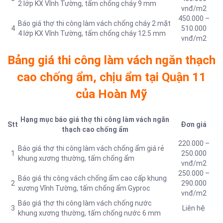
2 lớp KX Vĩnh Tường, tấm chống cháy 9 mm
vnđ/m2
450.000 –
Báo giá thợ thi công làm vách chống cháy 2 mặt
4
510.000
4 lớp KX Vĩnh Tường, tấm chống cháy 12.5 mm
vnđ/m2
Bảng giá thi công làm vách ngăn thạch
cao chống ẩm, chịu ẩm tại Quận 11
của Hoàn Mỹ
Hạng mục báo giá thợ thi công làm vách ngăn
Stt
Đơn giá
thạch cao chống ẩm
220.000 –
Báo giá thợ thi công làm vách chống ẩm giá rẻ
1
250.000
khung xương thường, tấm chống ẩm
vnđ/m2
250.000 –
Báo giá thi công vách chống ẩm cao cấp khung
2
290.000
xương Vĩnh Tường, tấm chống ẩm Gyproc
vnđ/m2
Báo giá thợ thi công làm vách chống nước
3
Liên hệ
khung xương thường, tấm chống nước 6 mm