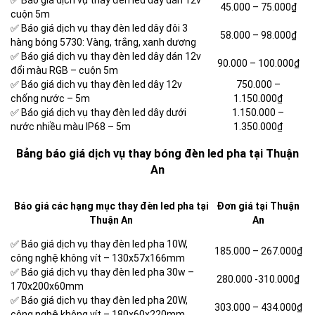
✅ Báo giá dịch vụ thay đèn led dây dán 12v
45.000 – 75.000₫
cuộn 5m
✅ Báo giá dịch vụ thay đèn led dây đôi 3
58.000 – 98.000₫
hàng bóng 5730: Vàng, trắng, xanh dương
✅ Báo giá dịch vụ thay đèn led dây dán 12v
90.000 – 100.000₫
đổi màu RGB – cuộn 5m
✅ Báo giá dịch vụ thay đèn led dây 12v
750.000 –
chống nước – 5m
1.150.000₫
✅ Báo giá dịch vụ thay đèn led dây dưới
1.150.000 –
nước nhiều màu IP68 – 5m
1.350.000₫
Bảng báo giá dịch vụ thay bóng đèn led pha tại Thuận
An
Báo giá các hạng mục thay đèn led pha tại
Đơn giá tại Thuận
Thuận An
An
✅ Báo giá dịch vụ thay đèn led pha 10W,
185.000 –
267.000₫
công nghệ không vít – 130x57x166mm
✅ Báo giá dịch vụ thay đèn led pha 30w –
280.000 -310.000₫
170x200x60mm
✅ Báo giá dịch vụ thay đèn led pha 20W,
303.000 –
434.000₫
công nghệ không vít – 180x60x220mm