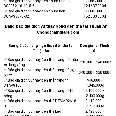
✅ Báo giá dịch vụ thay đèn chùm Châu Âu
114.687.000 –
DC8952-16-10-5-6
124.687.000₫
✅ Báo giá dịch vụ thay đèn chùm nến
132.600.000 –
DCAP33078-32
152.600.000₫
Bảng báo giá dịch vụ thay bóng đèn thả tại Thuận An –
Chongthamgiare.com
Báo giá các hạng mục thay đèn thả tại
Đơn giá tại Thuận
Thuận An
An
✅ Báo giá dịch vụ thay đèn thả trang trí Châu
220.000 – 240.000₫
Âu lòng vàng
✅ Báo giá dịch vụ thay đèn thả trang trí giọt
240.000 – 250.000₫
nước
✅ Báo giá dịch vụ thay đèn thả trang trí
946.000 –
DTAP8106
1.046.000₫
✅ Báo giá dịch vụ thay đèn thả trang trí 10
2.100.000 –
bóng
2.400.000₫
✅ Báo giá dịch vụ thay đèn thả DTVMD2618-
2.412.000 –
3
2.712.000₫
✅ Báo giá dịch vụ thay đèn thả Led
2.423.000 –