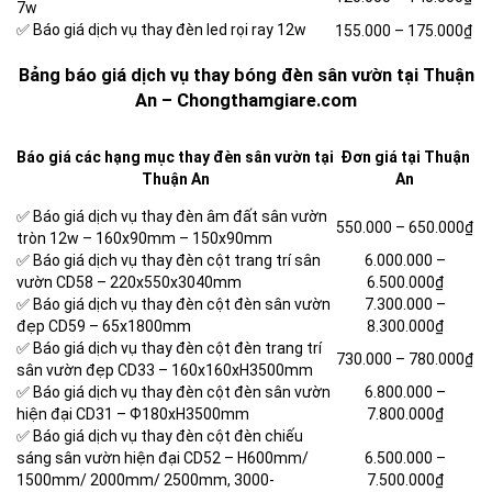
7w
✅ Báo giá dịch vụ thay đèn led rọi ray 12w
155.000 – 175.000₫
Bảng báo giá dịch vụ thay bóng đèn sân vườn tại Thuận
An – Chongthamgiare.com
Báo giá các hạng mục thay đèn sân vườn tại
Đơn giá tại Thuận
Thuận An
An
✅ Báo giá dịch vụ thay đèn âm đất sân vườn
550.000 – 650.000₫
tròn 12w –
160x90mm –
150x90mm
✅ Báo giá dịch vụ thay đèn cột trang trí sân
6.000.000 –
vườn CD58 –
220x550x3040mm
6.500.000₫
✅ Báo giá dịch vụ thay đèn cột đèn sân vườn
7.300.000 –
đẹp CD59 –
65x1800mm
8.300.000₫
✅ Báo giá dịch vụ thay đèn cột đèn trang trí
730.000 – 780.000₫
sân vườn đẹp CD33 –
160x160xH3500mm
✅ Báo giá dịch vụ thay đèn cột đèn sân vườn
6.800.000 –
hiện đại CD31 –
Ф180xH3500mm
7.800.000₫
✅ Báo giá dịch vụ thay đèn cột đèn chiếu
sáng sân vườn hiện đại CD52 –
H600mm/
6.500.000 –
1500mm/ 2000mm/ 2500mm, 3000-
7.500.000₫