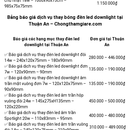
chữ nhật 18w –
1000x90x75cm –
1.150.000₫
985x75x75mm
Bảng báo giá dịch vụ thay bóng đèn led downlight tại
Thuận An – Chongthamgiare.com
Báo giá các hạng mục thay đèn led
Đơn giá tại Thuận
downlight tại Thuận An
An
✅ Báo giá dịch vụ thay đèn led downlight đôi
280.000 –
446.000₫
14w – 240x120x75mm – 180x90mm
✅ Báo giá dịch vụ thay đèn led downlight đơn
135.000 –
190.000₫
7w – 120x90mm – 90mm
✅ Báo giá dịch vụ thay đèn led downlight âm
trần mặt vuông đơn 7w – 120x120x75mm –
135.000 –
190.000₫
90x90mm
✅ Báo giá dịch vụ thay đèn led âm trần hộp
vuông đôi 24w – 145x275xH135mm –
450.000 – 500.000
₫
120x220mm
✅ Báo giá dịch vụ thay đèn led âm trần
400.000 –
480.000₫
Spotlight 20w – 110x83mm – 95mm
✅ Báo giá dịch vụ thay đèn led âm trần vuông
310.000 –
489.000₫