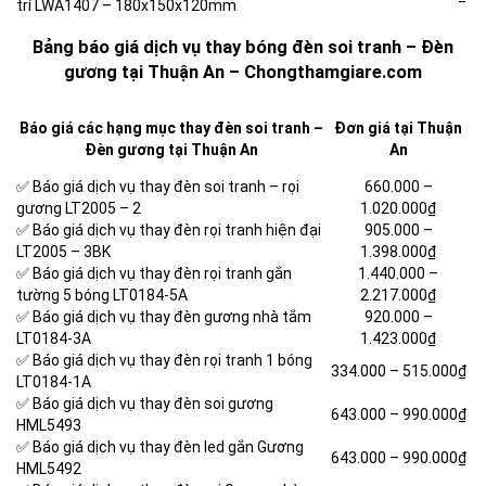
trí LWA1407 – 180x150x120mm
Bảng báo giá dịch vụ thay bóng đèn soi tranh – Đèn
gương tại Thuận An – Chongthamgiare.com
Báo giá các hạng mục thay đèn soi tranh –
Đơn giá tại Thuận
Đèn gương tại Thuận An
An
✅ Báo giá dịch vụ thay đèn soi tranh – rọi
660.000 –
gương LT2005 – 2
1.020.000₫
✅ Báo giá dịch vụ thay đèn rọi tranh hiện đại
905.000 –
LT2005 – 3BK
1.398.000₫
✅ Báo giá dịch vụ thay đèn rọi tranh gắn
1.440.000 –
tường 5 bóng LT0184-5A
2.217.000₫
✅ Báo giá dịch vụ thay đèn gương nhà tắm
920.000 –
LT0184-3A
1.423.000₫
✅ Báo giá dịch vụ thay đèn rọi tranh 1 bóng
334.000 –
515.000₫
LT0184-1A
✅ Báo giá dịch vụ thay đèn soi gương
643.000 –
990.000₫
HML5493
✅ Báo giá dịch vụ thay đèn led gắn Gương
643.000 –
990.000₫
HML5492