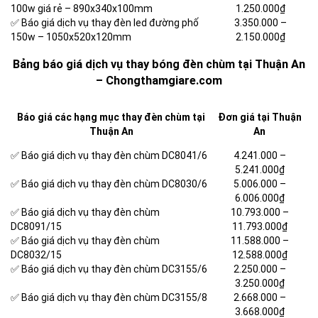
100w giá rẻ – 890x340x100mm
1.250.000₫
✅ Báo giá dịch vụ thay đèn led đường phố
3.350.000
–
150w – 1050x520x120mm
2.150.000₫
Bảng báo giá dịch vụ thay bóng đèn chùm tại Thuận An
– Chongthamgiare.com
Báo giá các hạng mục thay đèn chùm tại
Đơn giá tại Thuận
Thuận An
An
✅ Báo giá dịch vụ thay đèn chùm DC8041/6
4.241.000 –
5.241.000₫
✅ Báo giá dịch vụ thay đèn chùm DC8030/6
5.006.000 –
6.006.000₫
✅ Báo giá dịch vụ thay đèn chùm
10.793.000 –
DC8091/15
11.793.000₫
✅ Báo giá dịch vụ thay đèn chùm
11.588.000 –
DC8032/15
12.588.000₫
✅ Báo giá dịch vụ thay đèn chùm DC3155/6
2.250.000 –
3.250.000₫
✅ Báo giá dịch vụ thay đèn chùm DC3155/8
2.668.000 –
3.668.000₫