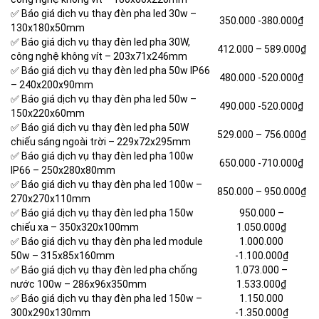
✅ Báo giá dịch vụ thay đèn pha led 30w –
350.000 -380.000₫
130x180x50mm
✅ Báo giá dịch vụ thay đèn led pha 30W,
412.000 –
589.000₫
công nghệ không vít – 203x71x246mm
✅ Báo giá dịch vụ thay đèn led pha 50w IP66
480.000 -520.000₫
– 240x200x90mm
✅ Báo giá dịch vụ thay đèn pha led 50w –
490.000 -520.000₫
150x220x60mm
✅ Báo giá dịch vụ thay đèn led pha 50W
529.000 –
756.000₫
chiếu sáng ngoài trời – 229x72x295mm
✅ Báo giá dịch vụ thay đèn led pha 100w
650.000 -710.000₫
IP66 – 250x280x80mm
✅ Báo giá dịch vụ thay đèn pha led 100w –
850.000 –
950.000₫
270x270x110mm
✅ Báo giá dịch vụ thay đèn led pha 150w
950.000 –
chiếu xa – 350x320x100mm
1.050.000₫
✅ Báo giá dịch vụ thay đèn pha led module
1.000.000
50w – 315x85x160mm
-1.100.000₫
✅ Báo giá dịch vụ thay đèn led pha chống
1.073.000 –
nước 100w – 286x96x350mm
1.533.000₫
✅ Báo giá dịch vụ thay đèn pha led 150w –
1.150.000
300x290x130mm
-1.350.000₫