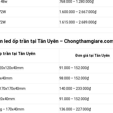
0 48w
768.000 –
1.280.000₫
 72W
1.600.000 –
2.667.000₫
 72W
1.615.000 –
2.689.000₫
èn led ốp trần tại Tân Uyên – Chongthamgiare.co
p trần tại Tân Uyên
Đơn giá tại Tân Uyên
– 120x120x40mm
91.000 –
152.000₫
120x40mm
98.000 –
152.000₫
 – 170x170x40mm
140.000 –
233.000₫
 120x40mm
91.000 –
152.000₫
rắng – 170x40mm
136.000 –
227.000₫