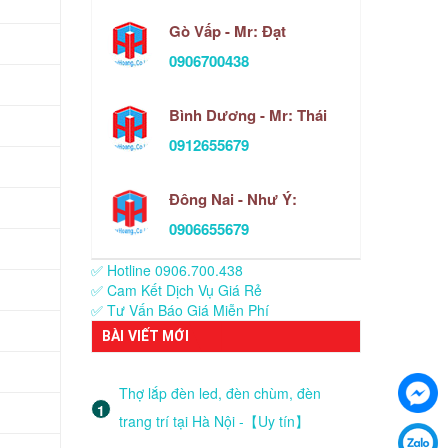
Gò Vấp - Mr: Đạt
0906700438
Bình Dương - Mr: Thái
0912655679
Đông Nai - Như Ý:
0906655679
✅ Hotline 0906.700.438
✅ Cam Kết Dịch Vụ Giá Rẻ
✅ Tư Vấn Báo Giá Miễn Phí
BÀI VIẾT MỚI
Thợ lắp đèn led, đèn chùm, đèn
trang trí tại Hà Nội -【Uy tín】