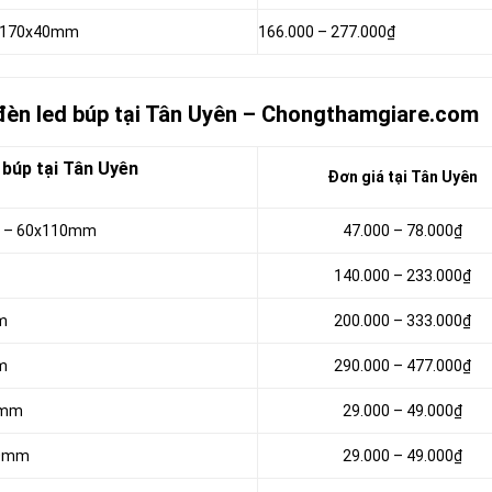
 – 170x40mm
166.000 –
277.000₫
 đèn led búp tại Tân Uyên – Chongthamgiare.com
 búp tại Tân Uyên
Đơn giá tại Tân Uyên
5w – 60x110mm
47.000 –
78.000₫
140.000 – 233.000₫
mm
200.000 – 333.000₫
mm
290.000 – 477.000₫
80mm
29.000 – 49.000₫
x80mm
29.000 –
49.000₫