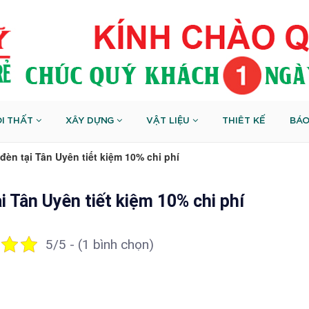
I THẤT
XÂY DỰNG
VẬT LIỆU
THIÊT KẾ
BÁO
đèn tại Tân Uyên tiết kiệm 10% chi phí
i Tân Uyên tiết kiệm 10% chi phí
5/5 - (1 bình chọn)