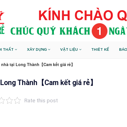
I THẤT
XÂY DỰNG
VẬT LIỆU
THIÊT KẾ
BÁO
n nhà tại Long Thành【Cam kết giá rẻ】
ại Long Thành【Cam kết giá rẻ】
Rate this post