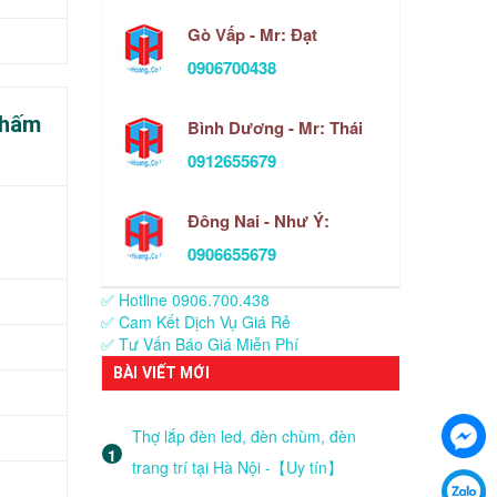
Gò Vấp - Mr: Đạt
0906700438
thấm
Bình Dương - Mr: Thái
0912655679
Đông Nai - Như Ý:
0906655679
✅ Hotline 0906.700.438
✅ Cam Kết Dịch Vụ Giá Rẻ
✅ Tư Vấn Báo Giá Miễn Phí
BÀI VIẾT MỚI
Thợ lắp đèn led, đèn chùm, đèn
trang trí tại Hà Nội -【Uy tín】