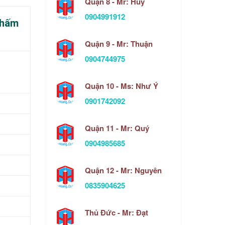
Quận 8 - Mr: Huy
0904991912
thấm
Quận 9 - Mr: Thuận
0904744975
Quận 10 - Ms: Như Ý
0901742092
Quận 11 - Mr: Quý
0904985685
Quận 12 - Mr: Nguyên
0835904625
Thủ Đức - Mr: Đạt