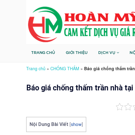
TRANG CHỦ
GIỚI THIỆU
DỊCH VỤ
NỘ
Trang chủ
»
CHỐNG THẤM
»
Báo giá chống thấm trầ
Báo giá chống thấm trần nhà t
Nội Dung Bài Viết
[
show
]