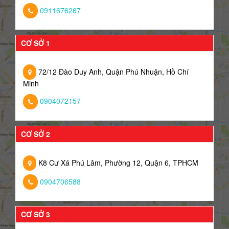
0911676267
CƠ SỞ 1
72/12 Đào Duy Anh, Quận Phú Nhuận, Hồ Chí
Minh
0904072157
CƠ SỞ 2
K8 Cư Xá Phú Lâm, Phường 12, Quận 6, TPHCM
0904706588
CƠ SỞ 3