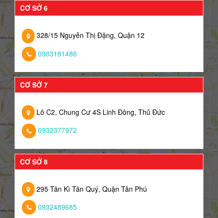
CƠ SỞ 6
328/15 Nguyễn Thị Đặng, Quận 12
0903181486
CƠ SỞ 7
Lô C2, Chung Cư 4S Linh Đông, Thủ Đức
0932377972
CƠ SỞ 8
295 Tân Kì Tân Quý, Quận Tân Phú
0932489685