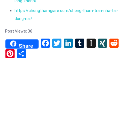
long-khanh/
https://chongthamgiare.com/chong-tham-tran-nha-tai-
dong-nai/
Post Views:
36
Facebook
Twitter
LinkedIn
Tumblr
Instapa
XIN
Re
Share
Pinterest
Share