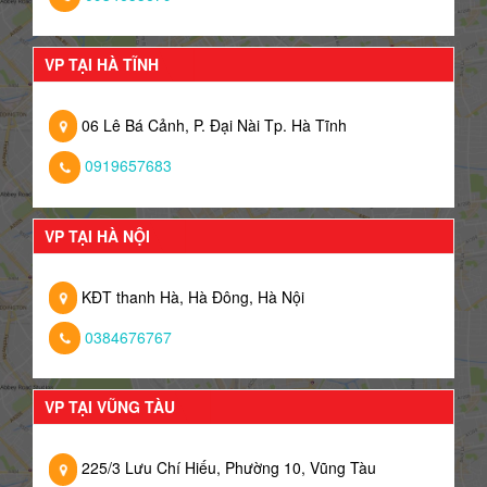
VP TẠI HÀ TĨNH
06 Lê Bá Cảnh, P. Đại Nài Tp. Hà Tĩnh
0919657683
VP TẠI HÀ NỘI
KĐT thanh Hà, Hà Đông, Hà Nội
0384676767
VP TẠI VŨNG TÀU
225/3 Lưu Chí Hiếu, Phường 10, Vũng Tàu