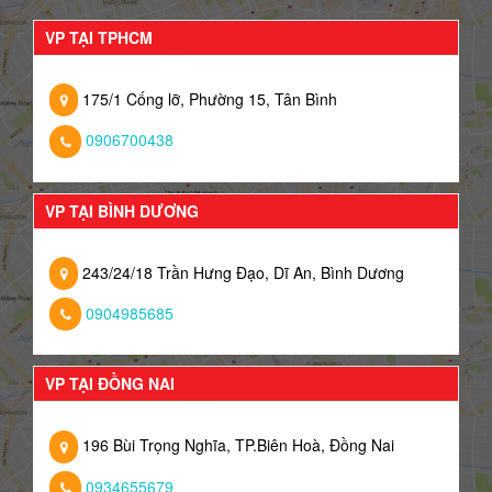
VP TẠI TPHCM
175/1 Cống lỡ, Phường 15, Tân Bình
0906700438
VP TẠI BÌNH DƯƠNG
243/24/18 Trần Hưng Đạo, Dĩ An, Bình Dương
0904985685
VP TẠI ĐỒNG NAI
196 Bùi Trọng Nghĩa, TP.Biên Hoà, Đồng Nai
0934655679