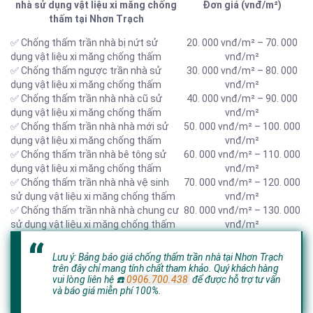
nhà sử dụng vật liệu xi măng chống
Đơn giá (vnđ/m²)
thấm tại Nhơn Trạch
✅ Chống thấm trần nhà bị nứt sử
20. 000 vnđ/m² – 70. 000
dụng vật liệu xi măng chống thấm
vnđ/m²
✅ Chống thấm ngược trần nhà sử
30. 000 vnđ/m² – 80. 000
dụng vật liệu xi măng chống thấm
vnđ/m²
✅ Chống thấm trần nhà nhà cũ sử
40. 000 vnđ/m² – 90. 000
dụng vật liệu xi măng chống thấm
vnđ/m²
✅ Chống thấm trần nhà nhà mới sử
50. 000 vnđ/m² – 100. 000
dụng vật liệu xi măng chống thấm
vnđ/m²
✅ Chống thấm trần nhà bê tông sử
60. 000 vnđ/m² – 110. 000
dụng vật liệu xi măng chống thấm
vnđ/m²
✅ Chống thấm trần nhà nhà vệ sinh
70. 000 vnđ/m² – 120. 000
sử dụng vật liệu xi măng chống thấm
vnđ/m²
✅ Chống thấm trần nhà nhà chung cư
80. 000 vnđ/m² – 130. 000
sử dụng vật liệu xi măng chống thấm
vnđ/m²
Lưu ý: Bảng báo giá chống thấm trần nhà tại Nhơn Trạch
trên đây chỉ mang tính chất tham khảo. Quý khách hàng
vui lòng liên hệ
☎️
0906.700.438
để được hỗ trợ tư vấn
và báo giá miễn phí 100%.