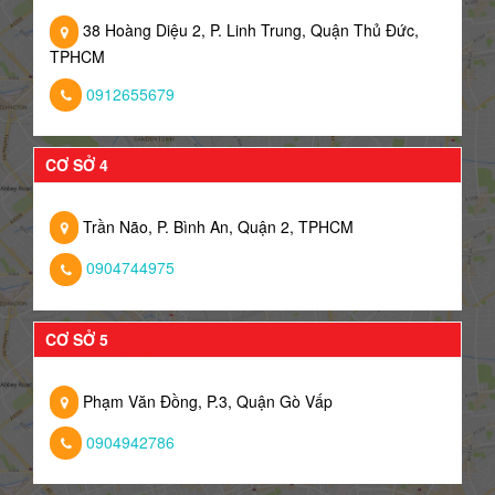
38 Hoàng Diệu 2, P. Linh Trung, Quận Thủ Đức,
TPHCM
0912655679
CƠ SỞ 4
Trần Não, P. Bình An, Quận 2, TPHCM
0904744975
CƠ SỞ 5
Phạm Văn Đồng, P.3, Quận Gò Vấp
0904942786