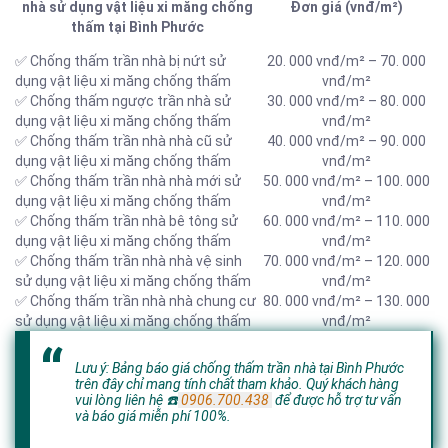
nhà sử dụng vật liệu xi măng chống
Đơn giá (vnđ/m²)
thấm tại Bình Phước
✅ Chống thấm trần nhà bị nứt sử
20. 000 vnđ/m² – 70. 000
dụng vật liệu xi măng chống thấm
vnđ/m²
✅ Chống thấm ngược trần nhà sử
30. 000 vnđ/m² – 80. 000
dụng vật liệu xi măng chống thấm
vnđ/m²
✅ Chống thấm trần nhà nhà cũ sử
40. 000 vnđ/m² – 90. 000
dụng vật liệu xi măng chống thấm
vnđ/m²
✅ Chống thấm trần nhà nhà mới sử
50. 000 vnđ/m² – 100. 000
dụng vật liệu xi măng chống thấm
vnđ/m²
✅ Chống thấm trần nhà bê tông sử
60. 000 vnđ/m² – 110. 000
dụng vật liệu xi măng chống thấm
vnđ/m²
✅ Chống thấm trần nhà nhà vệ sinh
70. 000 vnđ/m² – 120. 000
sử dụng vật liệu xi măng chống thấm
vnđ/m²
✅ Chống thấm trần nhà nhà chung cư
80. 000 vnđ/m² – 130. 000
sử dụng vật liệu xi măng chống thấm
vnđ/m²
Lưu ý: Bảng báo giá chống thấm trần nhà tại Bình Phước
trên đây chỉ mang tính chất tham khảo. Quý khách hàng
vui lòng liên hệ
☎️
0906.700.438
để được hỗ trợ tư vấn
và báo giá miễn phí 100%.