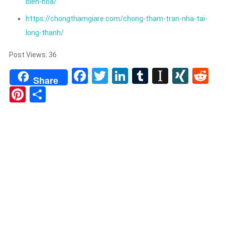
bien-hoa/
https://chongthamgiare.com/chong-tham-tran-nha-tai-
long-thanh/
Post Views:
36
Facebook
Twitter
LinkedIn
Tumblr
Instapa
XIN
Re
Share
Pinterest
Share