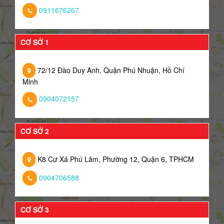
0911676267
CƠ SỞ 1
72/12 Đào Duy Anh, Quận Phú Nhuận, Hồ Chí
Minh
0904072157
CƠ SỞ 2
K8 Cư Xá Phú Lâm, Phường 12, Quận 6, TPHCM
0904706588
CƠ SỞ 3