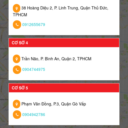
38 Hoàng Diệu 2, P. Linh Trung, Quận Thủ Đức,
TPHCM
0912655679
CƠ SỞ 4
Trần Não, P. Bình An, Quận 2, TPHCM
0904744975
CƠ SỞ 5
Phạm Văn Đồng, P.3, Quận Gò Vấp
0904942786