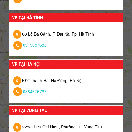
VP TẠI HÀ TĨNH
06 Lê Bá Cảnh, P. Đại Nài Tp. Hà Tĩnh
0919657683
VP TẠI HÀ NỘI
KĐT thanh Hà, Hà Đông, Hà Nội
0384676767
VP TẠI VŨNG TÀU
225/3 Lưu Chí Hiếu, Phường 10, Vũng Tàu