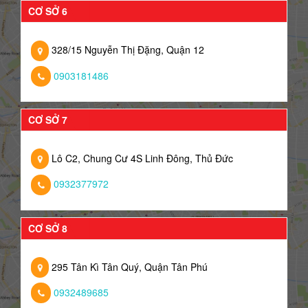
CƠ SỞ 6
328/15 Nguyễn Thị Đặng, Quận 12
0903181486
CƠ SỞ 7
Lô C2, Chung Cư 4S Linh Đông, Thủ Đức
0932377972
CƠ SỞ 8
295 Tân Kì Tân Quý, Quận Tân Phú
0932489685