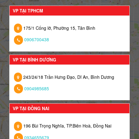
VP TẠI TPHCM
175/1 Cống lỡ, Phường 15, Tân Bình
0906700438
VP TẠI BÌNH DƯƠNG
243/24/18 Trần Hưng Đạo, Dĩ An, Bình Dương
0904985685
VP TẠI ĐỒNG NAI
196 Bùi Trọng Nghĩa, TP.Biên Hoà, Đồng Nai
0934655679