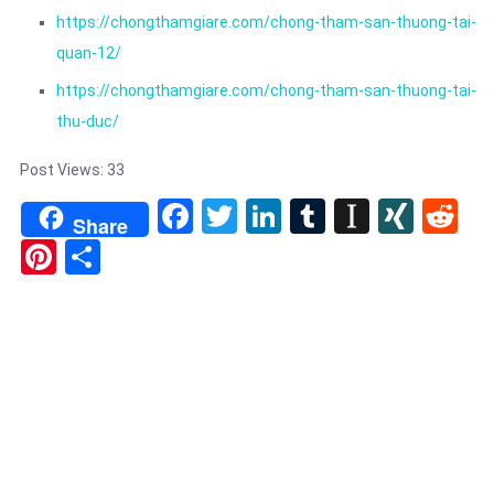
https://chongthamgiare.com/chong-tham-san-thuong-tai-
quan-12/
https://chongthamgiare.com/chong-tham-san-thuong-tai-
thu-duc/
Post Views:
33
Facebook
Twitter
LinkedIn
Tumblr
Instapa
XIN
Re
Share
Pinterest
Share