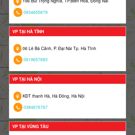
196 Bùi Trọng Nghĩa, TP.Biên Hoà, Đồng Nai
0934655679
VP TẠI HÀ TĨNH
06 Lê Bá Cảnh, P. Đại Nài Tp. Hà Tĩnh
0919657683
VP TẠI HÀ NỘI
KĐT thanh Hà, Hà Đông, Hà Nội
0384676767
VP TẠI VŨNG TÀU