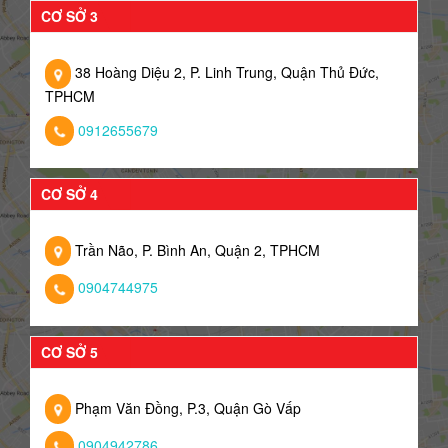
CƠ SỞ 3
38 Hoàng Diệu 2, P. Linh Trung, Quận Thủ Đức,
TPHCM
0912655679
CƠ SỞ 4
Trần Não, P. Bình An, Quận 2, TPHCM
0904744975
CƠ SỞ 5
Phạm Văn Đồng, P.3, Quận Gò Vấp
0904942786