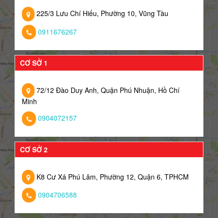
225/3 Lưu Chí Hiếu, Phường 10, Vũng Tàu
0911676267
CƠ SỞ 1
72/12 Đào Duy Anh, Quận Phú Nhuận, Hồ Chí
Minh
0904072157
CƠ SỞ 2
K8 Cư Xá Phú Lâm, Phường 12, Quận 6, TPHCM
0904706588