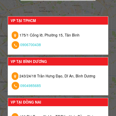
VP TẠI TPHCM
175/1 Cống lỡ, Phường 15, Tân Bình
0906700438
VP TẠI BÌNH DƯƠNG
243/24/18 Trần Hưng Đạo, Dĩ An, Bình Dương
0904985685
VP TẠI ĐỒNG NAI