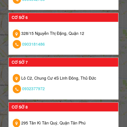
CƠ SỞ 6
328/15 Nguyễn Thị Đặng, Quận 12
0903181486
CƠ SỞ 7
Lô C2, Chung Cư 4S Linh Đông, Thủ Đức
0932377972
CƠ SỞ 8
295 Tân Kì Tân Quý, Quận Tân Phú