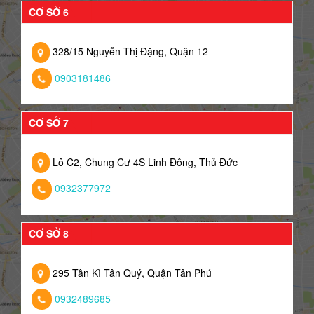
CƠ SỞ 6
328/15 Nguyễn Thị Đặng, Quận 12
0903181486
CƠ SỞ 7
Lô C2, Chung Cư 4S Linh Đông, Thủ Đức
0932377972
CƠ SỞ 8
295 Tân Kì Tân Quý, Quận Tân Phú
0932489685