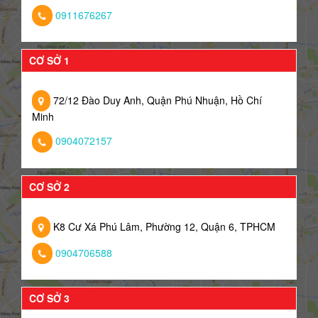
0911676267
CƠ SỞ 1
72/12 Đào Duy Anh, Quận Phú Nhuận, Hồ Chí
Minh
0904072157
CƠ SỞ 2
K8 Cư Xá Phú Lâm, Phường 12, Quận 6, TPHCM
0904706588
CƠ SỞ 3