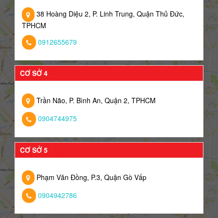
38 Hoàng Diệu 2, P. Linh Trung, Quận Thủ Đức,
TPHCM
0912655679
CƠ SỞ 4
Trần Não, P. Bình An, Quận 2, TPHCM
0904744975
CƠ SỞ 5
Phạm Văn Đồng, P.3, Quận Gò Vấp
0904942786