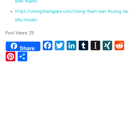
binh-thanh/
https://chongthamgiare.com/chong-tham-san-thuong-tai-
phu-nhuan/
Post Views:
29
Facebook
Twitter
LinkedIn
Tumblr
Instapa
XIN
Re
Share
Pinterest
Share