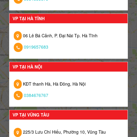
VP TẠI HÀ TĨNH
06 Lê Bá Cảnh, P. Đại Nài Tp. Hà Tĩnh
0919657683
VP TẠI HÀ NỘI
KĐT thanh Hà, Hà Đông, Hà Nội
0384676767
VP TẠI VŨNG TÀU
225/3 Lưu Chí Hiếu, Phường 10, Vũng Tàu