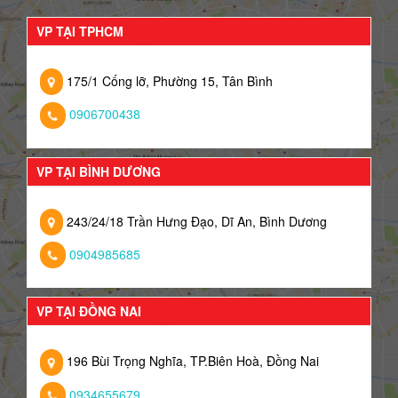
VP TẠI TPHCM
175/1 Cống lỡ, Phường 15, Tân Bình
0906700438
VP TẠI BÌNH DƯƠNG
243/24/18 Trần Hưng Đạo, Dĩ An, Bình Dương
0904985685
VP TẠI ĐỒNG NAI
196 Bùi Trọng Nghĩa, TP.Biên Hoà, Đồng Nai
0934655679