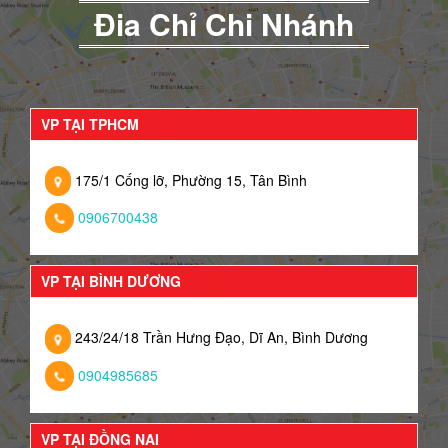
Đia Chỉ Chi Nhánh
VP TẠI TPHCM
175/1 Cống lỡ, Phường 15, Tân Bình
0906700438
VP TẠI BÌNH DƯƠNG
243/24/18 Trần Hưng Đạo, Dĩ An, Bình Dương
0904985685
VP TẠI ĐỒNG NAI