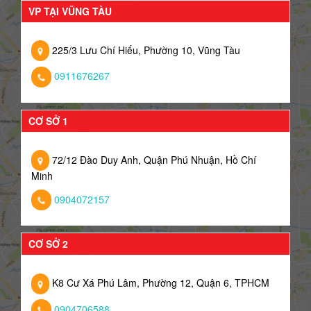
VP TẠI VŨNG TÀU
225/3 Lưu Chí Hiếu, Phường 10, Vũng Tàu
0911676267
CƠ SỞ 1
72/12 Đào Duy Anh, Quận Phú Nhuận, Hồ Chí
Minh
0904072157
CƠ SỞ 2
K8 Cư Xá Phú Lâm, Phường 12, Quận 6, TPHCM
0904706588