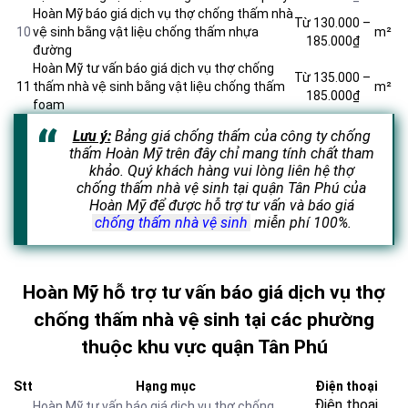
Hoàn Mỹ báo giá dịch vụ thợ chống thấm nhà
Từ 130.000 –
10
vệ sinh bằng vật liệu chống thấm nhựa
m²
185.000₫
đường
Hoàn Mỹ tư vấn báo giá dịch vụ thợ chống
Từ 135.000 –
11
thấm nhà vệ sinh bằng vật liệu chống thấm
m²
185.000₫
foam
Lưu ý:
Bảng giá chống thấm của công ty chống
thấm Hoàn Mỹ trên đây chỉ mang tính chất tham
khảo. Quý khách hàng vui lòng liên hệ thợ
chống thấm nhà vệ sinh tại quận Tân Phú của
Hoàn Mỹ để được hỗ trợ tư vấn và báo giá
chống thấm nhà vệ sinh
miễn phí 100%.
Hoàn Mỹ hỗ trợ tư vấn báo giá dịch vụ thợ
chống thấm nhà vệ sinh tại các phường
thuộc khu vực quận Tân Phú
Stt
Hạng mục
Điện thoại
Điện thoại
Hoàn Mỹ tư vấn báo giá dịch vụ thợ chống