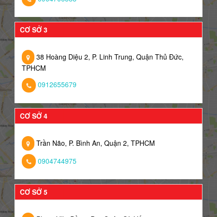
CƠ SỞ 3
38 Hoàng Diệu 2, P. Linh Trung, Quận Thủ Đức,
TPHCM
0912655679
CƠ SỞ 4
Trần Não, P. Bình An, Quận 2, TPHCM
0904744975
CƠ SỞ 5