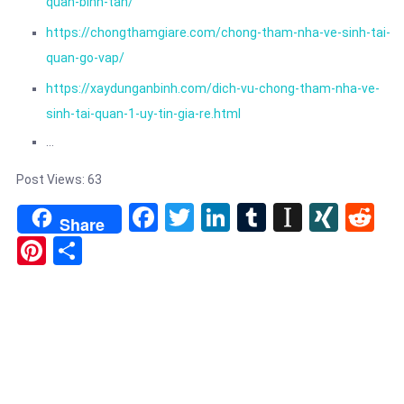
quan-binh-tan/
https://chongthamgiare.com/chong-tham-nha-ve-sinh-tai-
quan-go-vap/
https://xaydunganbinh.com/dich-vu-chong-tham-nha-ve-
sinh-tai-quan-1-uy-tin-gia-re.html
…
Post Views:
63
Facebook
Twitter
LinkedIn
Tumblr
Instapa
XIN
Re
Share
Pinterest
Share