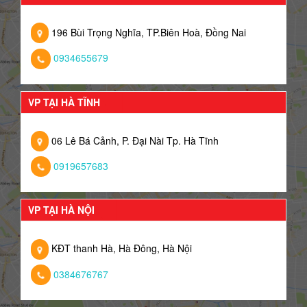
196 Bùi Trọng Nghĩa, TP.Biên Hoà, Đồng Nai
0934655679
VP TẠI HÀ TĨNH
06 Lê Bá Cảnh, P. Đại Nài Tp. Hà Tĩnh
0919657683
VP TẠI HÀ NỘI
KĐT thanh Hà, Hà Đông, Hà Nội
0384676767