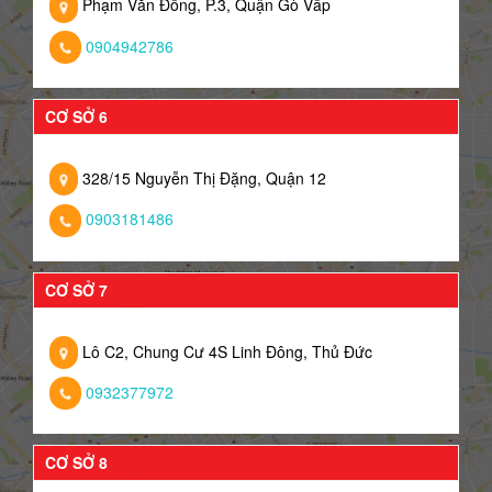
Phạm Văn Đồng, P.3, Quận Gò Vấp
0904942786
CƠ SỞ 6
328/15 Nguyễn Thị Đặng, Quận 12
0903181486
CƠ SỞ 7
Lô C2, Chung Cư 4S Linh Đông, Thủ Đức
0932377972
CƠ SỞ 8