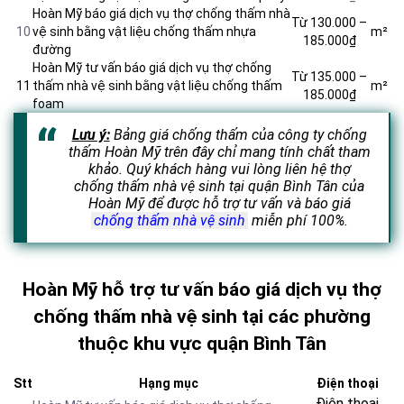
Hoàn Mỹ báo giá dịch vụ thợ chống thấm nhà
Từ 130.000 –
10
vệ sinh bằng vật liệu chống thấm nhựa
m²
185.000₫
đường
Hoàn Mỹ tư vấn báo giá dịch vụ thợ chống
Từ 135.000 –
11
thấm nhà vệ sinh bằng vật liệu chống thấm
m²
185.000₫
foam
Lưu ý:
Bảng giá chống thấm của công ty chống
thấm Hoàn Mỹ trên đây chỉ mang tính chất tham
khảo. Quý khách hàng vui lòng liên hệ thợ
chống thấm nhà vệ sinh tại quận Bình Tân của
Hoàn Mỹ để được hỗ trợ tư vấn và báo giá
chống thấm nhà vệ sinh
miễn phí 100%.
Hoàn Mỹ hỗ trợ tư vấn báo giá dịch vụ thợ
chống thấm nhà vệ sinh tại các phường
thuộc khu vực quận Bình Tân
Stt
Hạng mục
Điện thoại
Điện thoại