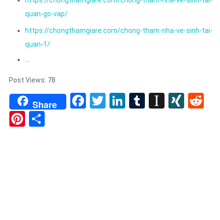
quan-go-vap/
https://chongthamgiare.com/chong-tham-nha-ve-sinh-tai-
quan-1/
…
Post Views:
78
Facebook
Twitter
LinkedIn
Tumblr
Instapa
XIN
Re
Share
Pinterest
Share