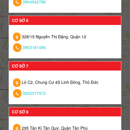
0904942786
CƠ SỞ 6
328/15 Nguyễn Thị Đặng, Quận 12
0903181486
CƠ SỞ 7
Lô C2, Chung Cư 4S Linh Đông, Thủ Đức
0932377972
CƠ SỞ 8
295 Tân Kì Tân Quý, Quận Tân Phú