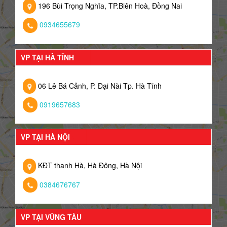
196 Bùi Trọng Nghĩa, TP.Biên Hoà, Đồng Nai
0934655679
VP TẠI HÀ TĨNH
06 Lê Bá Cảnh, P. Đại Nài Tp. Hà Tĩnh
0919657683
VP TẠI HÀ NỘI
KĐT thanh Hà, Hà Đông, Hà Nội
0384676767
VP TẠI VŨNG TÀU