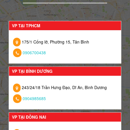
VP TẠI TPHCM
175/1 Cống lỡ, Phường 15, Tân Bình
0906700438
VP TẠI BÌNH DƯƠNG
243/24/18 Trần Hưng Đạo, Dĩ An, Bình Dương
0904985685
VP TẠI ĐỒNG NAI