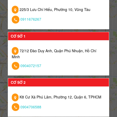
225/3 Lưu Chí Hiếu, Phường 10, Vũng Tàu
0911676267
CƠ SỞ 1
72/12 Đào Duy Anh, Quận Phú Nhuận, Hồ Chí
Minh
0904072157
CƠ SỞ 2
K8 Cư Xá Phú Lâm, Phường 12, Quận 6, TPHCM
0904706588