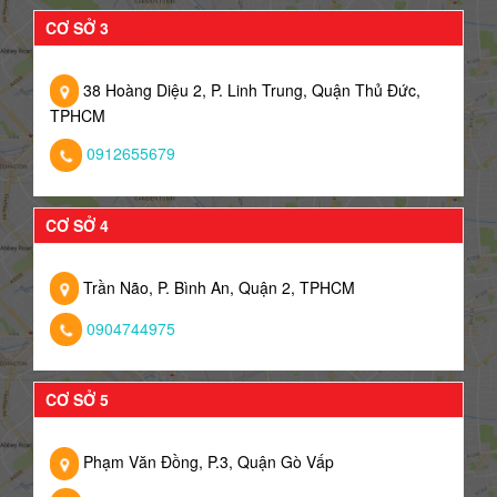
CƠ SỞ 3
38 Hoàng Diệu 2, P. Linh Trung, Quận Thủ Đức,
TPHCM
0912655679
CƠ SỞ 4
Trần Não, P. Bình An, Quận 2, TPHCM
0904744975
CƠ SỞ 5
Phạm Văn Đồng, P.3, Quận Gò Vấp