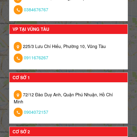
0384676767
VP TẠI VŨNG TÀU
225/3 Lưu Chí Hiếu, Phường 10, Vũng Tàu
0911676267
CƠ SỞ 1
72/12 Đào Duy Anh, Quận Phú Nhuận, Hồ Chí
Minh
0904072157
CƠ SỞ 2