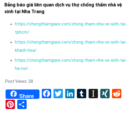
Bảng báo giá liên quan dịch vụ thợ chống thấm nhà vệ
sinh tại Nha Trang
https://chongthamgiare.com/chong-tham-nha-ve-sinh-tai-
tphcm/
https://chongthamgiare.com/chong-tham-nha-ve-sinh-tai-
khanh-hoa/
https://chongthamgiare.com/chong-tham-nha-ve-sinh-tai-
ha-noi/
Post Views:
28
Facebook
Twitter
LinkedIn
Tumblr
Instapa
XIN
Re
Share
Pinterest
Share