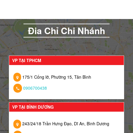
Đia Chỉ Chi Nhánh
VP TẠI TPHCM
175/1 Cống lỡ, Phường 15, Tân Bình
0906700438
VP TẠI BÌNH DƯƠNG
243/24/18 Trần Hưng Đạo, Dĩ An, Bình Dương