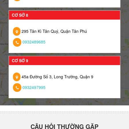
CƠ SỞ 8
295 Tân Kì Tân Quý, Quận Tân Phú
0932489685
CƠ SỞ 9
45a Đường Số 3, Long Trường, Quận 9
0932497995
CÂU HỎI THƯỜNG GẶP