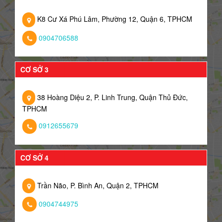
K8 Cư Xá Phú Lâm, Phường 12, Quận 6, TPHCM
0904706588
CƠ SỞ 3
38 Hoàng Diệu 2, P. Linh Trung, Quận Thủ Đức,
TPHCM
0912655679
CƠ SỞ 4
Trần Não, P. Bình An, Quận 2, TPHCM
0904744975