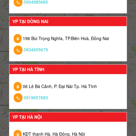
0904985685
VP TẠI ĐỒNG NAI
196 Bùi Trọng Nghĩa, TP.Biên Hoà, Đồng Nai
0934655679
VP TẠI HÀ TĨNH
06 Lê Bá Cảnh, P. Đại Nài Tp. Hà Tĩnh
0919657683
VP TẠI HÀ NỘI
KĐT thanh Hà, Hà Đông, Hà Nội