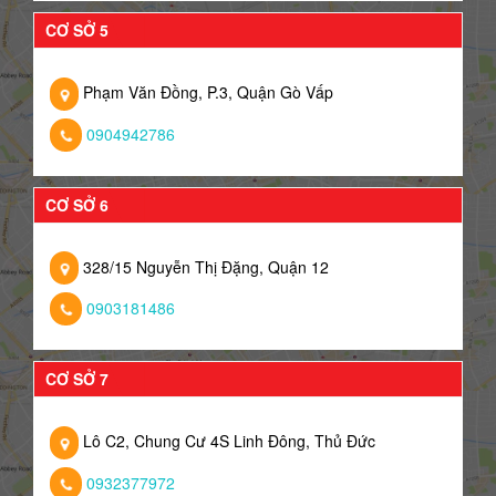
CƠ SỞ 5
Phạm Văn Đồng, P.3, Quận Gò Vấp
0904942786
CƠ SỞ 6
328/15 Nguyễn Thị Đặng, Quận 12
0903181486
CƠ SỞ 7
Lô C2, Chung Cư 4S Linh Đông, Thủ Đức
0932377972