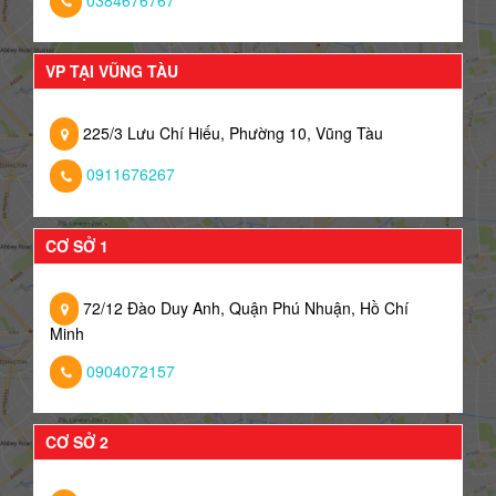
VP TẠI VŨNG TÀU
225/3 Lưu Chí Hiếu, Phường 10, Vũng Tàu
0911676267
CƠ SỞ 1
72/12 Đào Duy Anh, Quận Phú Nhuận, Hồ Chí
Minh
0904072157
CƠ SỞ 2