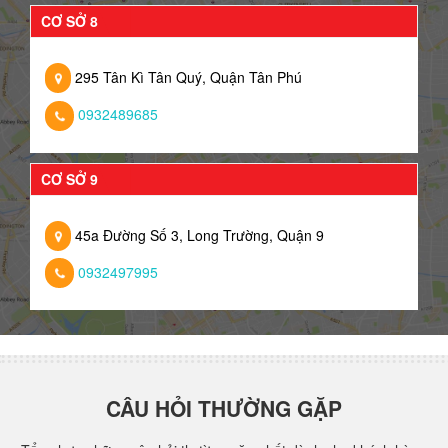
CƠ SỞ 8
295 Tân Kì Tân Quý, Quận Tân Phú
0932489685
CƠ SỞ 9
45a Đường Số 3, Long Trường, Quận 9
0932497995
CÂU HỎI THƯỜNG GẶP