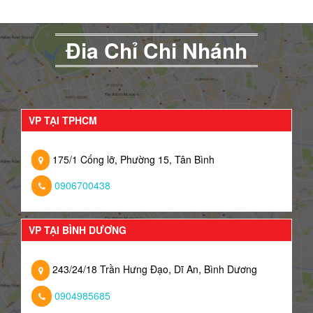
Đia Chỉ Chi Nhánh
VP TẠI TPHCM
175/1 Cống lỡ, Phường 15, Tân Bình
0906700438
VP TẠI BÌNH DƯƠNG
243/24/18 Trần Hưng Đạo, Dĩ An, Bình Dương
0904985685