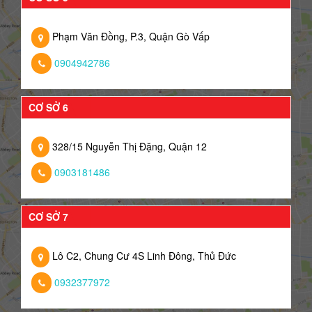
Phạm Văn Đồng, P.3, Quận Gò Vấp
0904942786
CƠ SỞ 6
328/15 Nguyễn Thị Đặng, Quận 12
0903181486
CƠ SỞ 7
Lô C2, Chung Cư 4S Linh Đông, Thủ Đức
0932377972