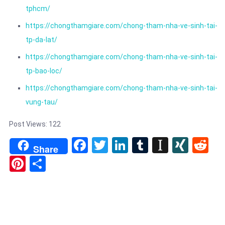
tphcm/
https://chongthamgiare.com/chong-tham-nha-ve-sinh-tai-
tp-da-lat/
https://chongthamgiare.com/chong-tham-nha-ve-sinh-tai-
tp-bao-loc/
https://chongthamgiare.com/chong-tham-nha-ve-sinh-tai-
vung-tau/
Post Views:
122
Facebook
Twitter
LinkedIn
Tumblr
Instapa
XIN
Re
Share
Pinterest
Share