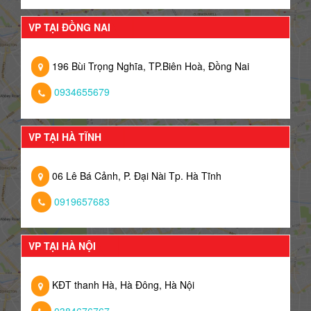
VP TẠI ĐỒNG NAI
196 Bùi Trọng Nghĩa, TP.Biên Hoà, Đồng Nai
0934655679
VP TẠI HÀ TĨNH
06 Lê Bá Cảnh, P. Đại Nài Tp. Hà Tĩnh
0919657683
VP TẠI HÀ NỘI
KĐT thanh Hà, Hà Đông, Hà Nội
0384676767