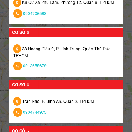
K8 Cư Xá Phú Lâm, Phường 12, Quận 6, TPHCM
0904706588
CƠ SỞ 3
38 Hoàng Diệu 2, P. Linh Trung, Quận Thủ Đức,
TPHCM
0912655679
CƠ SỞ 4
Trần Não, P. Bình An, Quận 2, TPHCM
0904744975
CƠ SỞ 5