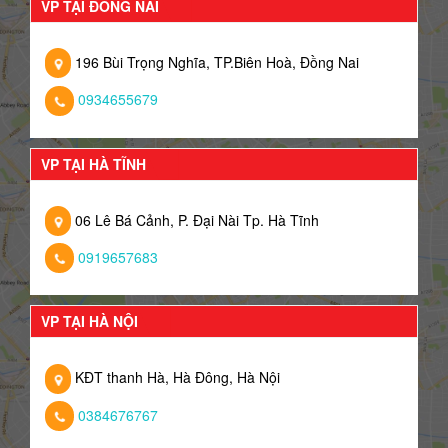
VP TẠI ĐỒNG NAI
196 Bùi Trọng Nghĩa, TP.Biên Hoà, Đồng Nai
0934655679
VP TẠI HÀ TĨNH
06 Lê Bá Cảnh, P. Đại Nài Tp. Hà Tĩnh
0919657683
VP TẠI HÀ NỘI
KĐT thanh Hà, Hà Đông, Hà Nội
0384676767