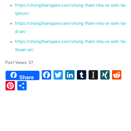
https://chongthamgiare.com/chong-tham-nha-ve-sinh-tai-
tphcm/
https://chongthamgiare.com/chong-tham-nha-ve-sinh-tai-
di-an/
https://chongthamgiare.com/chong-tham-nha-ve-sinh-tai-
thuan-an/
Post Views:
37
Facebook
Twitter
LinkedIn
Tumblr
Instapa
XIN
Re
Share
Pinterest
Share