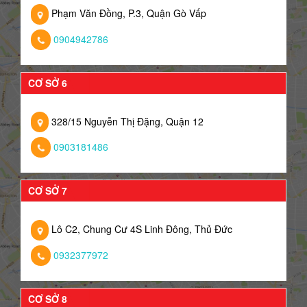
Phạm Văn Đồng, P.3, Quận Gò Vấp
0904942786
CƠ SỞ 6
328/15 Nguyễn Thị Đặng, Quận 12
0903181486
CƠ SỞ 7
Lô C2, Chung Cư 4S Linh Đông, Thủ Đức
0932377972
CƠ SỞ 8