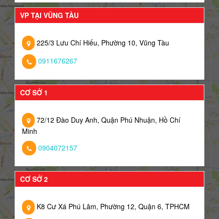
VP TẠI VŨNG TÀU
225/3 Lưu Chí Hiếu, Phường 10, Vũng Tàu
0911676267
CƠ SỞ 1
72/12 Đào Duy Anh, Quận Phú Nhuận, Hồ Chí
Minh
0904072157
CƠ SỞ 2
K8 Cư Xá Phú Lâm, Phường 12, Quận 6, TPHCM