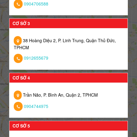
0904706588
CƠ SỞ 3
38 Hoàng Diệu 2, P. Linh Trung, Quận Thủ Đức,
TPHCM
0912655679
CƠ SỞ 4
Trần Não, P. Bình An, Quận 2, TPHCM
0904744975
CƠ SỞ 5