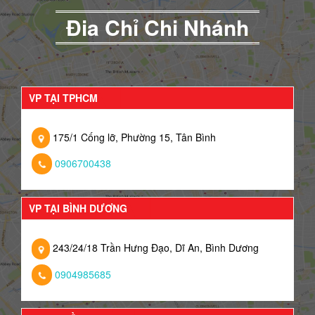
Đia Chỉ Chi Nhánh
VP TẠI TPHCM
175/1 Cống lỡ, Phường 15, Tân Bình
0906700438
VP TẠI BÌNH DƯƠNG
243/24/18 Trần Hưng Đạo, Dĩ An, Bình Dương
0904985685