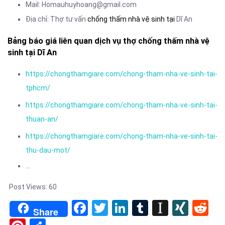
Mail: Homauhuyhoang@gmail.com
Địa chỉ: Thợ tư vấn
chống thấm nhà vệ sinh tại
Dĩ An
Bảng báo giá liên quan dịch vụ thợ chống thấm nhà vệ
sinh tại Dĩ An
https://chongthamgiare.com/chong-tham-nha-ve-sinh-tai-
tphcm/
https://chongthamgiare.com/chong-tham-nha-ve-sinh-tai-
thuan-an/
https://chongthamgiare.com/chong-tham-nha-ve-sinh-tai-
thu-dau-mot/
…
Post Views:
60
Facebook
Twitter
LinkedIn
Tumblr
Instapa
XIN
Re
Share