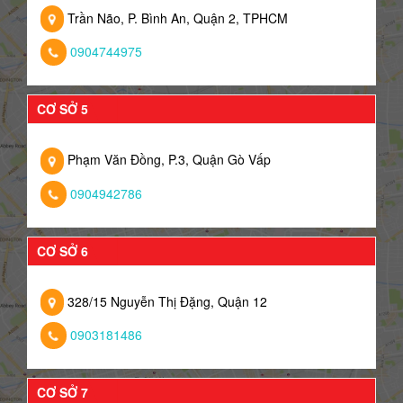
Trần Não, P. Bình An, Quận 2, TPHCM
0904744975
CƠ SỞ 5
Phạm Văn Đồng, P.3, Quận Gò Vấp
0904942786
CƠ SỞ 6
328/15 Nguyễn Thị Đặng, Quận 12
0903181486
CƠ SỞ 7