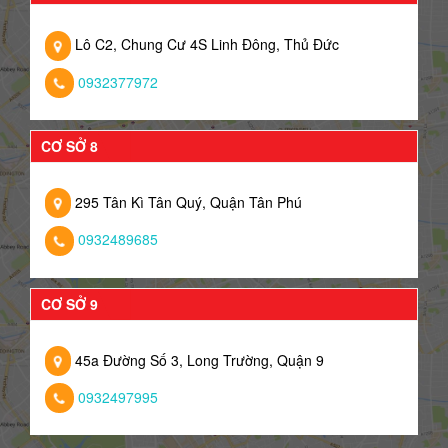
Lô C2, Chung Cư 4S Linh Đông, Thủ Đức
0932377972
CƠ SỞ 8
295 Tân Kì Tân Quý, Quận Tân Phú
0932489685
CƠ SỞ 9
45a Đường Số 3, Long Trường, Quận 9
0932497995