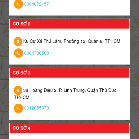
0904072157
CƠ SỞ 2
K8 Cư Xá Phú Lâm, Phường 12, Quận 6, TPHCM
0904706588
CƠ SỞ 3
38 Hoàng Diệu 2, P. Linh Trung, Quận Thủ Đức,
TPHCM
0912655679
CƠ SỞ 4