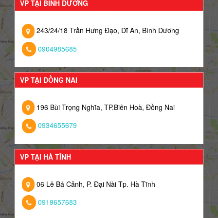
VP TẠI BÌNH DƯƠNG
243/24/18 Trần Hưng Đạo, Dĩ An, Bình Dương
0904985685
VP TẠI ĐỒNG NAI
196 Bùi Trọng Nghĩa, TP.Biên Hoà, Đồng Nai
0934655679
VP TẠI HÀ TĨNH
06 Lê Bá Cảnh, P. Đại Nài Tp. Hà Tĩnh
0919657683