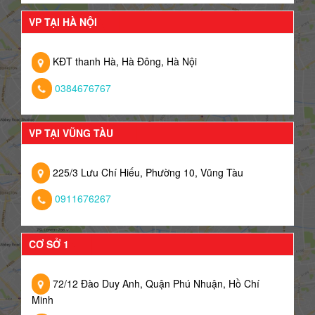
VP TẠI HÀ NỘI
KĐT thanh Hà, Hà Đông, Hà Nội
0384676767
VP TẠI VŨNG TÀU
225/3 Lưu Chí Hiếu, Phường 10, Vũng Tàu
0911676267
CƠ SỞ 1
72/12 Đào Duy Anh, Quận Phú Nhuận, Hồ Chí
Minh