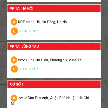
VP TẠI HÀ NỘI
KĐT thanh Hà, Hà Đông, Hà Nội
0384676767
VP TẠI VŨNG TÀU
225/3 Lưu Chí Hiếu, Phường 10, Vũng Tàu
0911676267
CƠ SỞ 1
72/12 Đào Duy Anh, Quận Phú Nhuận, Hồ Chí
Minh