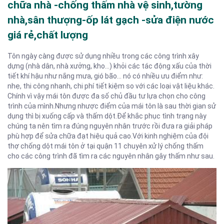
chữa nhà -chống thấm nhà vệ sinh,tường
nhà,sân thượng-ốp lát gạch -sửa điện nước
giá rẻ,chất lượng
Tôn ngày càng được sử dụng nhiều trong các công trình xây
dựng (nhà dân, nhà xưởng, kho…) khỏi các tác động xấu của thời
tiết khí hậu như nắng mưa, gió bão… nó có nhiều ưu điểm như:
nhẹ, thi công nhanh, chi phí tiết kiệm so với các loại vật liệu khác.
Chính vì vậy mái tôn được đa số chủ đầu tư lựa chọn cho công
trình của mình.Nhưng nhược điểm của mái tôn là sau thời gian sử
dụng thì bị xuống cấp và thấm dột.Để khắc phục tình trạng này
chúng ta nên tìm ra đúng nguyên nhân trước rồi đưa ra giải pháp
phù hợp để sửa chữa đạt hiệu quả cao.Với kinh nghiệm của đội
thợ chống dột mái tôn ở tại quận 11 chuyên xử lý chống thấm
cho các công trình đã tìm ra các nguyên nhân gây thấm như sau.