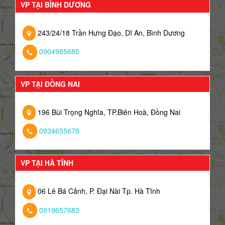
VP TẠI BÌNH DƯƠNG
243/24/18 Trần Hưng Đạo, Dĩ An, Bình Dương
0904985685
VP TẠI ĐỒNG NAI
196 Bùi Trọng Nghĩa, TP.Biên Hoà, Đồng Nai
0934655679
VP TẠI HÀ TĨNH
06 Lê Bá Cảnh, P. Đại Nài Tp. Hà Tĩnh
0919657683