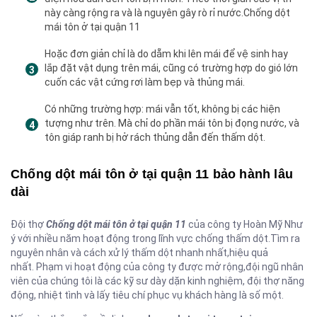
này càng rộng ra và là nguyên gây rò rỉ nước.Chống dột
mái tôn ở tại quận 11
Hoặc đơn giản chỉ là do dẵm khi lên mái để vệ sinh hay
lắp đặt vật dụng trên mái, cũng có trường hợp do gió lớn
cuốn các vật cứng rơi làm bẹp và thủng mái.
Có những trường hợp: mái vẫn tốt, không bị các hiện
tượng như trên. Mà chỉ do phần mái tôn bị đọng nước, và
tôn giáp ranh bị hở rách thủng dẫn đến thấm dột.
Chống dột mái tôn ở tại quận 11 bảo hành lâu
dài
Đội thợ
Chống dột mái tôn ở tại quận 11
của công ty Hoàn Mỹ Như
ý với nhiều năm hoạt động trong lĩnh vực chống thấm dột.Tìm ra
nguyên nhân và cách xử lý thấm dột nhanh nhất,hiệu quả
nhất. Phạm vi hoạt động của công ty được mở rộng,đội ngũ nhân
viên của chúng tôi là các kỹ sư dày dặn kinh nghiệm, đội thợ năng
động, nhiệt tình và lấy tiêu chí phục vụ khách hàng là số một.