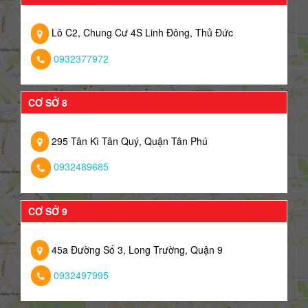
Lô C2, Chung Cư 4S Linh Đông, Thủ Đức
0932377972
CƠ SỞ 8
295 Tân Kì Tân Quý, Quận Tân Phú
0932489685
CƠ SỞ 9
45a Đường Số 3, Long Trường, Quận 9
0932497995