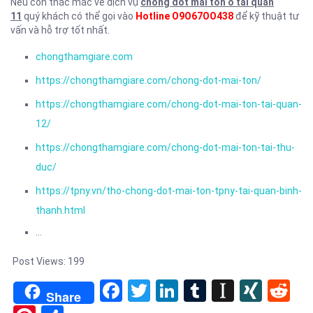
Nếu còn thắc mắc về dịch vụ
chong dot mai ton o tai quan
11
quý khách có thể gọi vào
Hotline O9O67OO438
để kỹ thuật tư
vấn và hỗ trợ tốt nhất.
chongthamgiare.com
https://chongthamgiare.com/chong-dot-mai-ton/
https://chongthamgiare.com/chong-dot-mai-ton-tai-quan-
12/
https://chongthamgiare.com/chong-dot-mai-ton-tai-thu-
duc/
https://tpny.vn/tho-chong-dot-mai-ton-tpny-tai-quan-binh-
thanh.html
…
Post Views:
199
Facebook
Twitter
LinkedIn
Tumblr
Instapa
XIN
Re
Share