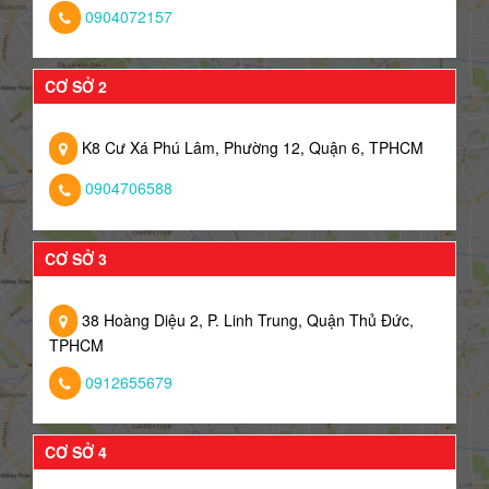
0904072157
CƠ SỞ 2
K8 Cư Xá Phú Lâm, Phường 12, Quận 6, TPHCM
0904706588
CƠ SỞ 3
38 Hoàng Diệu 2, P. Linh Trung, Quận Thủ Đức,
TPHCM
0912655679
CƠ SỞ 4