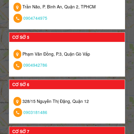
Trần Não, P. Bình An, Quận 2, TPHCM
0904744975
CƠ SỞ 5
Phạm Văn Đồng, P.3, Quận Gò Vấp
0904942786
CƠ SỞ 6
328/15 Nguyễn Thị Đặng, Quận 12
0903181486
CƠ SỞ 7