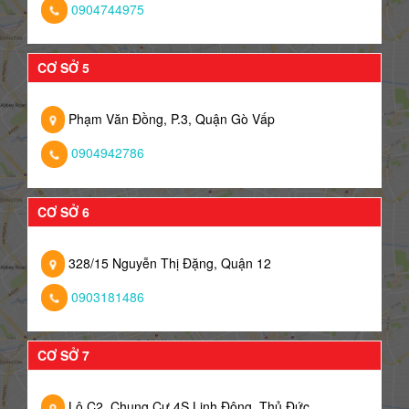
0904744975
CƠ SỞ 5
Phạm Văn Đồng, P.3, Quận Gò Vấp
0904942786
CƠ SỞ 6
328/15 Nguyễn Thị Đặng, Quận 12
0903181486
CƠ SỞ 7
Lô C2, Chung Cư 4S Linh Đông, Thủ Đức