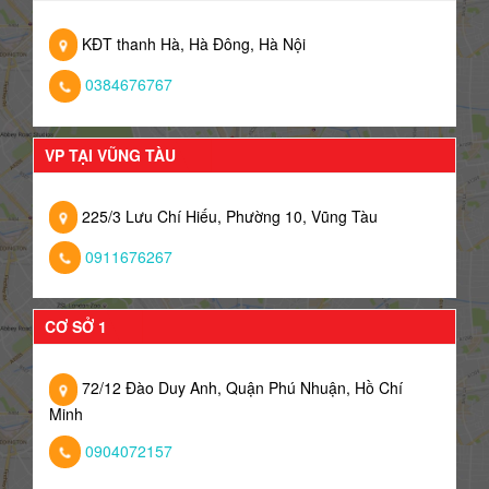
KĐT thanh Hà, Hà Đông, Hà Nội
0384676767
VP TẠI VŨNG TÀU
225/3 Lưu Chí Hiếu, Phường 10, Vũng Tàu
0911676267
CƠ SỞ 1
72/12 Đào Duy Anh, Quận Phú Nhuận, Hồ Chí
Minh
0904072157