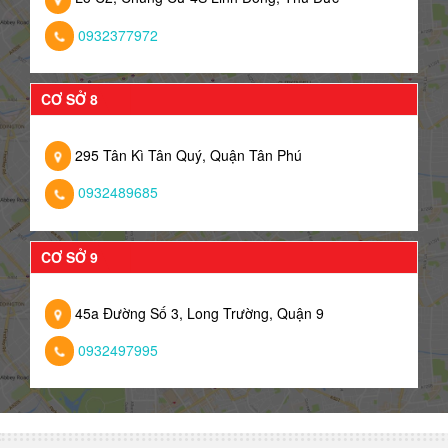
0932377972
CƠ SỞ 8
295 Tân Kì Tân Quý, Quận Tân Phú
0932489685
CƠ SỞ 9
45a Đường Số 3, Long Trường, Quận 9
0932497995