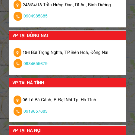
243/24/18 Trần Hưng Đạo, Dĩ An, Bình Dương
0904985685
VP TẠI ĐỒNG NAI
196 Bùi Trọng Nghĩa, TP.Biên Hoà, Đồng Nai
0934655679
VP TẠI HÀ TĨNH
06 Lê Bá Cảnh, P. Đại Nài Tp. Hà Tĩnh
0919657683
VP TẠI HÀ NỘI