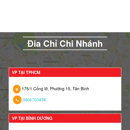
Đia Chỉ Chi Nhánh
VP TẠI TPHCM
175/1 Cống lỡ, Phường 15, Tân Bình
0906700438
VP TẠI BÌNH DƯƠNG