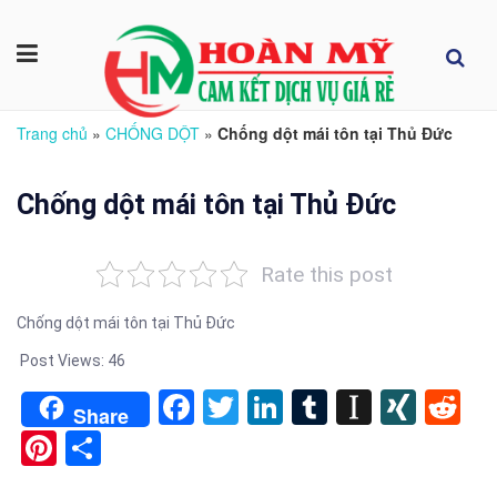
Trang chủ
»
CHỐNG DỘT
»
Chống dột mái tôn tại Thủ Đức
Chống dột mái tôn tại Thủ Đức
Rate this post
Chống dột mái tôn tại Thủ Đức
Post Views:
46
Facebook
Twitter
LinkedIn
Tumblr
Instapa
XIN
Re
Share
Pinterest
Share