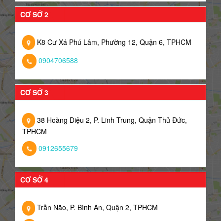
CƠ SỞ 2
K8 Cư Xá Phú Lâm, Phường 12, Quận 6, TPHCM
0904706588
CƠ SỞ 3
38 Hoàng Diệu 2, P. Linh Trung, Quận Thủ Đức,
TPHCM
0912655679
CƠ SỞ 4
Trần Não, P. Bình An, Quận 2, TPHCM