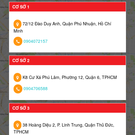
CƠ SỞ 1
72/12 Đào Duy Anh, Quận Phú Nhuận, Hồ Chí
Minh
0904072157
CƠ SỞ 2
K8 Cư Xá Phú Lâm, Phường 12, Quận 6, TPHCM
0904706588
CƠ SỞ 3
38 Hoàng Diệu 2, P. Linh Trung, Quận Thủ Đức,
TPHCM