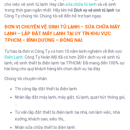
cho việc vệ sinh tủ lạnh. Hay cần
sửa chữa tủ lạnh
và vệ sinh
trong thời gian ngắn nhất. Hãy liên hệ
Dịch vụ vệ sinh tủ lạnh
tại
Công Ty chúng tôi. Chúng tôi sẽ đến hỗ trợ bạn ngay.
ĐƠN VỊ CHUYÊN VỆ SINH TỦ LẠNH – SỬA CHỮA MÁY
LẠNH – LẮP ĐẶT MÁY LẠNH TẠI UY TÍN KHU VỰC
TPHCM – BÌNH DƯƠNG – ĐỒNG NAI:
Tự hào là đơn vị Công Ty có hơn 10 năm kinh nghiệm về lĩnh vực
Điện Lạnh
. Công Ty Hoàn Mỹ đã có hơn 200+ dịch vụ vệ sinh tủ
lạnh, vệ sinh thiết bị điện lạnh tại TPHCM/ Đã mang đến 100% sự
hài lòng cho quý khách hàng khi chọn dịch vụ tại đây.
Chúng tôi chuyên nhận:
Thi công lắp đặt thiết bị điện lạnh.
Nhận lắp đặt máy lạnh, máy giặt, tủ lạnh, quạt hút thông gió,
…
Tư vấn lắp đặt thiết bị điện lạnh tại nhà, nơi làm việc, nhà
xưởng, khách sạn, siêu thị,…
Nhận sửa chữa thiết bị điện lạnh.