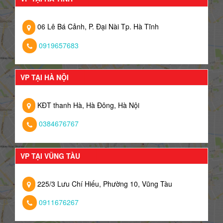
06 Lê Bá Cảnh, P. Đại Nài Tp. Hà Tĩnh
0919657683
VP TẠI HÀ NỘI
KĐT thanh Hà, Hà Đông, Hà Nội
0384676767
VP TẠI VŨNG TÀU
225/3 Lưu Chí Hiếu, Phường 10, Vũng Tàu
0911676267