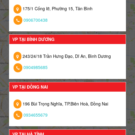
175/1 Cống lỡ, Phường 15, Tân Bình
0906700438
VP TẠI BÌNH DƯƠNG
243/24/18 Trần Hưng Đạo, Dĩ An, Bình Dương
0904985685
VP TẠI ĐỒNG NAI
196 Bùi Trọng Nghĩa, TP.Biên Hoà, Đồng Nai
0934655679
VP TẠI HÀ TĨNH