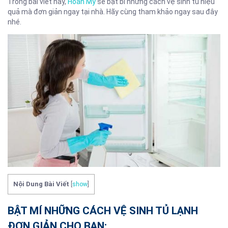
Trong bài viết này,
Hoàn Mỹ
sẽ bật bí những cách vệ sinh tủ hiệu
quả mà đơn giản ngay tại nhà. Hãy cùng tham khảo ngay sau đây
nhé.
Nội Dung Bài Viết
[
show
]
BẬT MÍ NHỮNG CÁCH VỆ SINH TỦ LẠNH
ĐƠN GIẢN CHO BẠN: