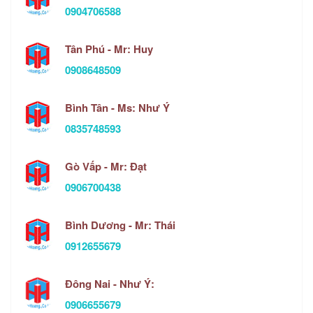
0904706588
Tân Phú - Mr: Huy
0908648509
Bình Tân - Ms: Như Ý
0835748593
Gò Vấp - Mr: Đạt
0906700438
Bình Dương - Mr: Thái
0912655679
Đông Nai - Như Ý:
0906655679