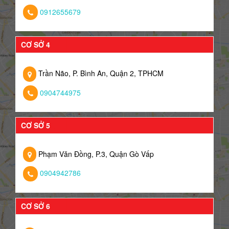
0912655679
CƠ SỞ 4
Trần Não, P. Bình An, Quận 2, TPHCM
0904744975
CƠ SỞ 5
Phạm Văn Đồng, P.3, Quận Gò Vấp
0904942786
CƠ SỞ 6