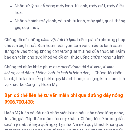
Nhận xử lý sự cố hỏng máy lạnh, tủ lạnh, máy giặt, máy điều
hoà,…
Nhận vệ sinh máy lạnh, vệ sinh tủ lạnh, máy giặt, quạt thông
gió, quạt hút,…
Chúng tôi có những
cách vệ sinh tủ lạnh
hiệu quả với phương pháp
chuyên biệt nhất. Bạn hoàn toàn yên tâm với chiếc tủ lạnh sạch
từ ngoài vào trong, không còn vướng lại mùi hôi của thức ăn. Đảm
bảo an toàn cho sức khoẻ và đồ ăn, thức uống chứa trong tủ lạnh.
Chúng tôi nhận khắc phục các
sự cố đông đá ở tủ lạnh; tủ lạnh
không hoạt động, không lạnh; tủ lạnh bị hỏng đèn
,…. Chúng tôi nhận
lắp đặt tủ lạnh miễn phí khi quý khách hàng sử dụng kèm các dịch
vụ khác tại Công Ty Hoàn Mỹ.
Bạn có thể liên hệ tư vấn miễn phí qua đường dây nóng
0906.700.438:
Hoàn Mỹ luôn có đội ngũ nhân viên hùng hậu, sẵn sàng lắng nghe,
tư vấn, giải đáp thắc mắc của quý khách. Chúng tôi sẽ hướng dẫn
cách vệ sinh tủ
hiệu quả ngay tại nhà. Và nếu quý khách không có