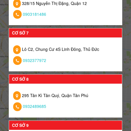
328/15 Nguyễn Thị Đặng, Quận 12
0903181486
CƠ SỞ 7
Lô C2, Chung Cư 4S Linh Đông, Thủ Đức
0932377972
CƠ SỞ 8
295 Tân Kì Tân Quý, Quận Tân Phú
0932489685
CƠ SỞ 9