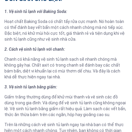
1. Vệ sinh tủ lạnh với Baking Soda:
Hoạt chất Baking Soda có chất tẩy rửa cực mạnh. Nó hoàn toàn
có thể đánh bay vết bẩn một cách nhanh chóng mà nó tiếp xúc.
Đặc biệt, nó khử mùi hôi cực tốt, giá thành rẻ và tiện dụng khi vệ
sinh tủ lạnh cũng như vệ sinh nhà cửa.
2. Cách vệ sinh tủ lạnh với chanh:
Chanh có khả năng vệ sinh tủ lạnh sạch sẽ nhanh chóng mà
không gây hại. Chất axit có trong chanh sẽ đánh bay các chất
bám bẩn, diệt vi khuẩn lại có mùi thơm dế chịu. Và đây là cách
khá dễ thực hiện ngay tại nhà.
3. Vệ sinh tủ lạnh bằng giấm:
Giấm trắng thường dùng để khử mùi thanh và vê sinh các đồ
dùng trong gia đình. Và dùng để vệ sinh tủ lạnh cũng không ngoại
lệ. Vệ sinh tủ lạnh bằng giấm rất hiệu quả. Làm sạch các vết bẩn,
thức ăn thừa bám trên các ngăn, hộp hay gioăng cao su.
Trên là những cách vệ sinh tủ lạnh ngay tại nhà bạn có thể thực
hiện một cách nhanh chóng. Tuy nhiên, bạn không có thời gian