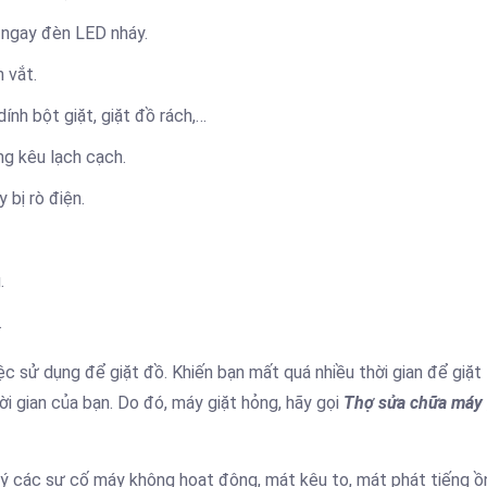
 ngay đèn LED nháy.
 vắt.
dính bột giặt, giặt đồ rách,…
ng kêu lạch cạch.
bị rò điện.
.
.
c sử dụng để giặt đồ. Khiến bạn mất quá nhiều thời gian để giặt 
ời gian của bạn. Do đó, máy giặt hỏng, hãy gọi
Thợ sửa chữa máy 
lý các sự cố máy không hoạt động, mát kêu to, mát phát tiếng ồ