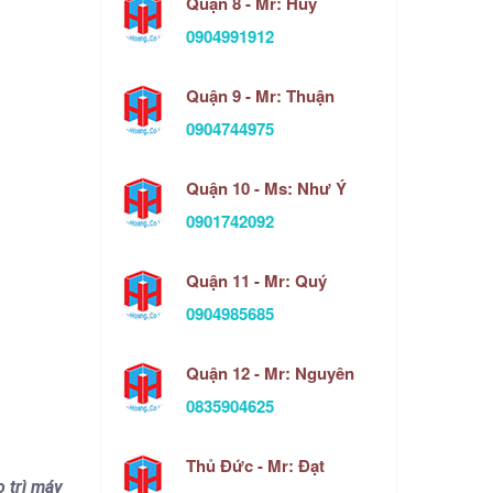
Quận 8 - Mr: Huy
0904991912
Quận 9 - Mr: Thuận
0904744975
Quận 10 - Ms: Như Ý
0901742092
Quận 11 - Mr: Quý
0904985685
Quận 12 - Mr: Nguyên
0835904625
Thủ Đức - Mr: Đạt
o trì máy