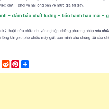
việc giặt – phơi và hài lòng bạn về mức giá tại đây.
h – đảm bảo chất lượng – bảo hành hậu mãi – gi
với kỹ thuật sửa chữa chuyên nghiệp, những phương pháp
sửa chữ
i lòng khi giao phó chiếc máy giặt của mình cho chúng tôi sửa c
lr
stapaper
XING
Reddit
Pinterest
Share