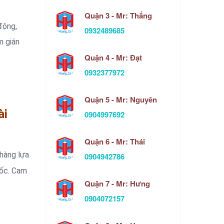
Quận 3 - Mr: Thắng
động,
0932489685
m gián
Quận 4 - Mr: Đạt
0932377972
Quận 5 - Mr: Nguyên
ài
0904997692
Quận 6 - Mr: Thái
 hàng lựa
0904942786
tốc. Cam
Quận 7 - Mr: Hưng
0904072157