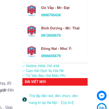
Gò Vấp - Mr: Đạt
0906700438
Bình Dương - Mr: Thái
0912655679
Đông Nai - Như Ý:
0906655679
✅ Hotline 0906.700.438
✅ Cam Kết Dịch Vụ Giá Rẻ
✅ Tư Vấn Báo Giá Miễn Phí
BÀI VIẾT MỚI
tay, đồ
giặt
đến
Thợ lắp đèn led, đèn chùm, đèn
trang trí tại Hà Nội -【Uy tín】
n,… Giúp