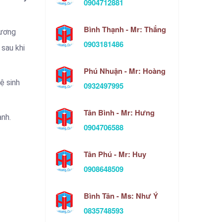
0904712881
Bình Thạnh - Mr: Thắng
hương
0903181486
 sau khi
Phú Nhuận - Mr: Hoàng
ệ sinh
0932497995
Tân Bình - Mr: Hưng
ành.
0904706588
Tân Phú - Mr: Huy
0908648509
Bình Tân - Ms: Như Ý
0835748593