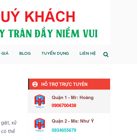
 GIÁ
BLOG
TUYỂN DỤNG
LIÊN HỆ
HỖ TRỢ TRỰC TUYẾN
Quận 1 - Mr: Hoàng
0906700438
Quận 2 - Ms: Như Ý
giặt, xử
0934655679
n có thể