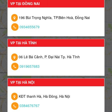
VP TẠI ĐỒNG NAI
196 Bùi Trọng Nghĩa, TP.Biên Hoà, Đồng Nai
0934655679
VP TẠI HÀ TĨNH
06 Lê Bá Cảnh, P. Đại Nài Tp. Hà Tĩnh
0919657683
VP TẠI HÀ NỘI
KĐT thanh Hà, Hà Đông, Hà Nội
0384676767