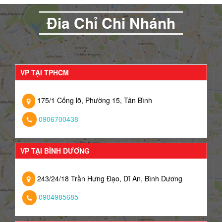
Đia Chỉ Chi Nhánh
VP TẠI TPHCM
175/1 Cống lỡ, Phường 15, Tân Bình
0906700438
VP TẠI BÌNH DƯƠNG
243/24/18 Trần Hưng Đạo, Dĩ An, Bình Dương
0904985685