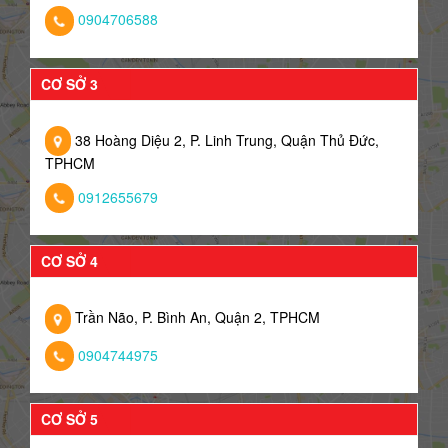
0904706588
CƠ SỞ 3
38 Hoàng Diệu 2, P. Linh Trung, Quận Thủ Đức,
TPHCM
0912655679
CƠ SỞ 4
Trần Não, P. Bình An, Quận 2, TPHCM
0904744975
CƠ SỞ 5