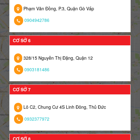
Phạm Văn Đồng, P.3, Quận Gò Vấp
0904942786
CƠ SỞ 6
328/15 Nguyễn Thị Đặng, Quận 12
0903181486
CƠ SỞ 7
Lô C2, Chung Cư 4S Linh Đông, Thủ Đức
0932377972
CƠ SỞ 8