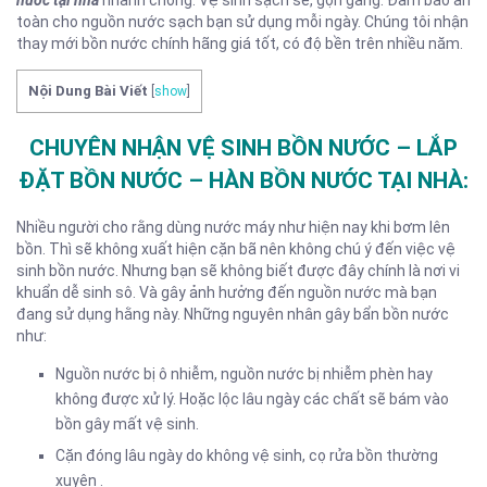
toàn cho nguồn nước sạch bạn sử dụng mỗi ngày. Chúng tôi nhận
thay mới bồn nước chính hãng giá tốt, có độ bền trên nhiều năm.
Nội Dung Bài Viết
[
show
]
CHUYÊN NHẬN VỆ SINH BỒN NƯỚC – LẮP
ĐẶT BỒN NƯỚC – HÀN BỒN NƯỚC TẠI NHÀ:
Nhiều người cho rằng dùng nước máy như hiện nay khi bơm lên
bồn. Thì sẽ không xuất hiện cặn bã nên không chú ý đến việc vệ
sinh bồn nước. Nhưng bạn sẽ không biết được đây chính là nơi vi
khuẩn dễ sinh sô. Và gây ảnh hưởng đến nguồn nước mà bạn
đang sử dụng hằng này. Những nguyên nhân gây bẩn bồn nước
như:
Nguồn nước bị ô nhiễm, nguồn nước bị nhiễm phèn hay
không được xử lý. Hoặc lộc lâu ngày các chất sẽ bám vào
bồn gây mất vệ sinh.
Cặn đóng lâu ngày do không vệ sinh, cọ rửa bồn thường
xuyên .