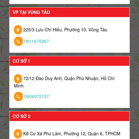
VP TẠI VŨNG TÀU
225/3 Lưu Chí Hiếu, Phường 10, Vũng Tàu
0911676267
CƠ SỞ 1
72/12 Đào Duy Anh, Quận Phú Nhuận, Hồ Chí
Minh
0904072157
CƠ SỞ 2
K8 Cư Xá Phú Lâm, Phường 12, Quận 6, TPHCM