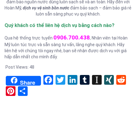
đảm bảo nguồn nước dùng luôn sạch sẽ và an toàn. Hãy đến với
Hoàn Mỹ,
dịch vụ vệ sinh bồn nước
đảm bảo sạch – đảm bảo giá rẻ
luôn sẵn sàng phục vụ quý khách.
Quý khách có thể liên hệ dịch vụ bằng cách nào?
0906.700.438
Qua hệ thống trực tuyến
, Nhân viên tại Hoàn
Mỹ luôn túc trực và sẵn sàng tư vấn, lắng nghe quý khách. Hãy
liên hệ với chúng tôi ngay nhé, bạn sẽ nhận được dịch vụ với giá
hấp dẫn nhất cho mình đấy.
Post Views:
48
Facebook
Twitter
LinkedIn
Tumblr
Instapa
XIN
Re
Share
Pinterest
Share