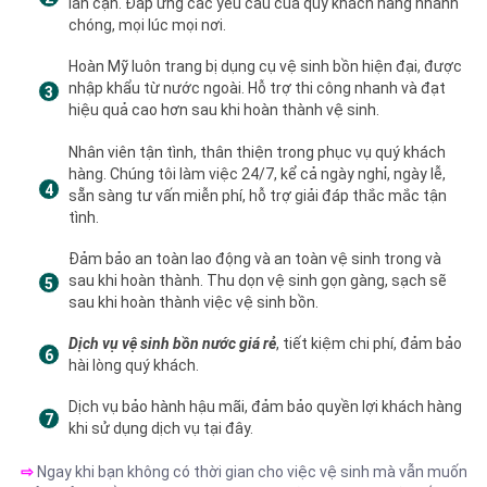
lân cận. Đáp ứng các yêu cầu của quý khách hàng nhanh
chóng, mọi lúc mọi nơi.
Hoàn Mỹ luôn trang bị dụng cụ vệ sinh bồn hiện đại, được
nhập khẩu từ nước ngoài. Hỗ trợ thi công nhanh và đạt
hiệu quả cao hơn sau khi hoàn thành vệ sinh.
Nhân viên tận tình, thân thiện trong phục vụ quý khách
hàng. Chúng tôi làm việc 24/7, kể cả ngày nghỉ, ngày lễ,
sẵn sàng tư vấn miễn phí, hỗ trợ giải đáp thắc mắc tận
tình.
Đảm bảo an toàn lao động và an toàn vệ sinh trong và
sau khi hoàn thành. Thu dọn vệ sinh gọn gàng, sạch sẽ
sau khi hoàn thành việc vệ sinh bồn.
Dịch vụ vệ sinh bồn nước giá rẻ
, tiết kiệm chi phí, đảm bảo
hài lòng quý khách.
Dịch vụ bảo hành hậu mãi, đảm bảo quyền lợi khách hàng
khi sử dụng dịch vụ tại đây.
⇨
Ngay khi bạn không có thời gian cho việc vệ sinh mà vẫn muốn