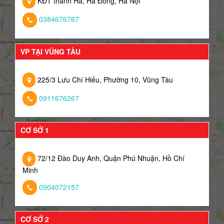
KĐT thanh Hà, Hà Đông, Hà Nội
0384676767
VP TẠI VŨNG TÀU
225/3 Lưu Chí Hiếu, Phường 10, Vũng Tàu
0911676267
CƠ SỞ 1
72/12 Đào Duy Anh, Quận Phú Nhuận, Hồ Chí
Minh
0904072157
CƠ SỞ 2