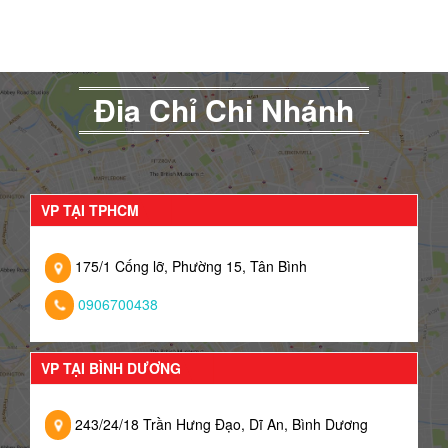
Đia Chỉ Chi Nhánh
VP TẠI TPHCM
175/1 Cống lỡ, Phường 15, Tân Bình
0906700438
VP TẠI BÌNH DƯƠNG
243/24/18 Trần Hưng Đạo, Dĩ An, Bình Dương