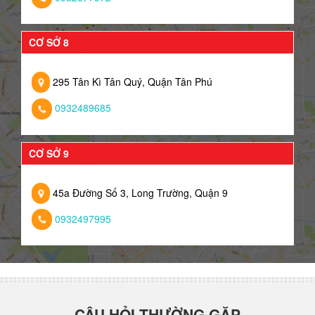
CƠ SỞ 8
295 Tân Kì Tân Quý, Quận Tân Phú
0932489685
CƠ SỞ 9
45a Đường Số 3, Long Trường, Quận 9
0932497995
CÂU HỎI THƯỜNG GẶP