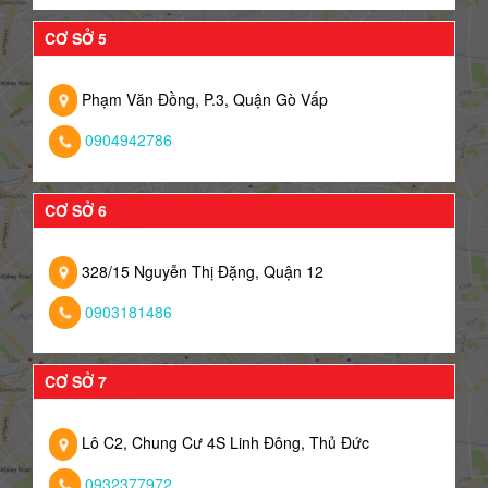
CƠ SỞ 5
Phạm Văn Đồng, P.3, Quận Gò Vấp
0904942786
CƠ SỞ 6
328/15 Nguyễn Thị Đặng, Quận 12
0903181486
CƠ SỞ 7
Lô C2, Chung Cư 4S Linh Đông, Thủ Đức
0932377972