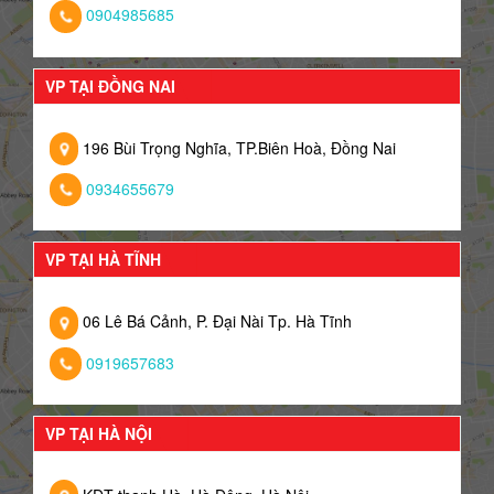
0904985685
VP TẠI ĐỒNG NAI
196 Bùi Trọng Nghĩa, TP.Biên Hoà, Đồng Nai
0934655679
VP TẠI HÀ TĨNH
06 Lê Bá Cảnh, P. Đại Nài Tp. Hà Tĩnh
0919657683
VP TẠI HÀ NỘI