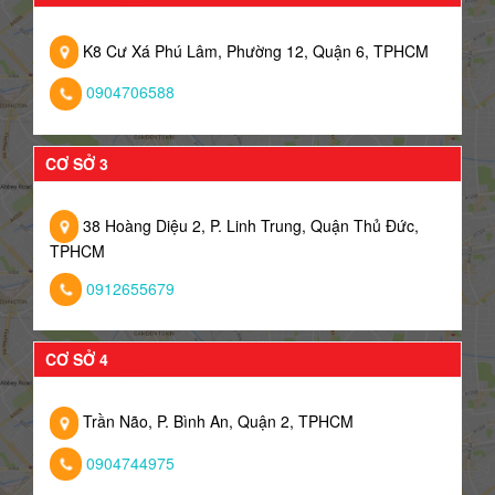
K8 Cư Xá Phú Lâm, Phường 12, Quận 6, TPHCM
0904706588
CƠ SỞ 3
38 Hoàng Diệu 2, P. Linh Trung, Quận Thủ Đức,
TPHCM
0912655679
CƠ SỞ 4
Trần Não, P. Bình An, Quận 2, TPHCM
0904744975