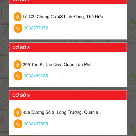
Lô C2, Chung Cư 4S Linh Đông, Thủ Đức
0932377972
CƠ SỞ 8
295 Tân Kì Tân Quý, Quận Tân Phú
0932489685
CƠ SỞ 9
45a Đường Số 3, Long Trường, Quận 9
0932497995