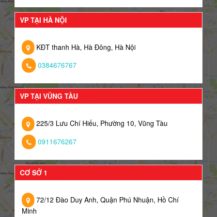
VP TẠI HÀ NỘI
KĐT thanh Hà, Hà Đông, Hà Nội
0384676767
VP TẠI VŨNG TÀU
225/3 Lưu Chí Hiếu, Phường 10, Vũng Tàu
0911676267
CƠ SỞ 1
72/12 Đào Duy Anh, Quận Phú Nhuận, Hồ Chí
Minh