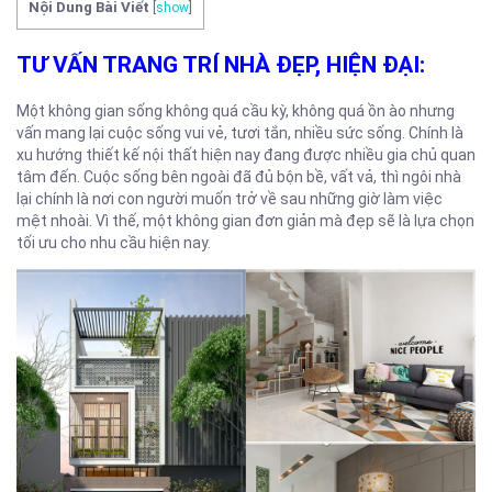
Nội Dung Bài Viết
[
show
]
TƯ VẤN TRANG TRÍ NHÀ ĐẸP, HIỆN ĐẠI:
Một không gian sống không quá cầu kỳ, không quá ồn ào nhưng
vấn mang lại cuộc sống vui vẻ, tươi tắn, nhiều sức sống. Chính là
xu hướng thiết kế nội thất hiện nay đang được nhiều gia chủ quan
tâm đến. Cuộc sống bên ngoài đã đủ bộn bề, vất vả, thì ngôi nhà
lại chính là nơi con người muốn trở về sau những giờ làm việc
mệt nhoài. Vì thế, một không gian đơn giản mà đẹp sẽ là lựa chọn
tối ưu cho nhu cầu hiện nay.