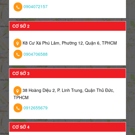
0904072157
CƠ SỞ 2
K8 Cư Xá Phú Lâm, Phường 12, Quận 6, TPHCM
0904706588
CƠ SỞ 3
38 Hoàng Diệu 2, P. Linh Trung, Quận Thủ Đức,
TPHCM
0912655679
CƠ SỞ 4