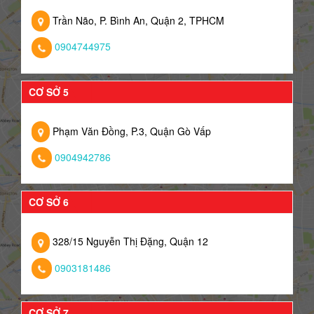
Trần Não, P. Bình An, Quận 2, TPHCM
0904744975
CƠ SỞ 5
Phạm Văn Đồng, P.3, Quận Gò Vấp
0904942786
CƠ SỞ 6
328/15 Nguyễn Thị Đặng, Quận 12
0903181486
CƠ SỞ 7