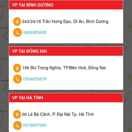
VP TẠI BÌNH DƯƠNG
243/24/18 Trần Hưng Đạo, Dĩ An, Bình Dương
0904985685
VP TẠI ĐỒNG NAI
196 Bùi Trọng Nghĩa, TP.Biên Hoà, Đồng Nai
0934655679
VP TẠI HÀ TĨNH
06 Lê Bá Cảnh, P. Đại Nài Tp. Hà Tĩnh
0919657683