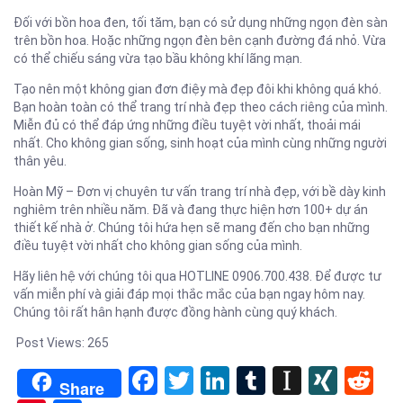
Đối với bồn hoa đen, tối tăm, bạn có sử dụng những ngọn đèn sàn
trên bồn hoa. Hoặc những ngọn đèn bên cạnh đường đá nhỏ. Vừa
có thể chiếu sáng vừa tạo bầu không khí lãng mạn.
Tạo nên một không gian đơn điệy mà đẹp đôi khi không quá khó.
Bạn hoàn toàn có thể trang trí nhà đẹp theo cách riêng của mình.
Miễn đủ có thể đáp ứng những điều tuyệt vời nhất, thoải mái
nhất. Cho không gian sống, sinh hoạt của mình cùng những người
thân yêu.
Hoàn Mỹ – Đơn vị chuyên tư vấn trang trí nhà đẹp, với bề dày kinh
nghiêm trên nhiều năm. Đã và đang thực hiện hơn 100+ dự án
thiết kế nhà ở. Chúng tôi hứa hẹn sẽ mang đến cho bạn những
điều tuyệt vời nhất cho không gian sống của mình.
Hãy liên hệ với chúng tôi qua HOTLINE 0906.700.438. Để được tư
vấn miễn phí và giải đáp mọi thắc mắc của bạn ngay hôm nay.
Chúng tôi rất hân hạnh được đồng hành cùng quý khách.
Post Views:
265
Facebook
Twitter
LinkedIn
Tumblr
Instapa
XIN
Re
Share