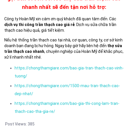
nhanh nhất sẽ đến tận nơi hỗ trợ:
Công ty Hoàn Mỹ xin cám ơn quý khách đã quan tâm đến. Các
dịch vụ thi công trần thạch cao giá rẻ
. Dịch vụ sửa chữa trần
thạch cao hiệu quả, giá tiết kiệm.
Nếu hệ thống trần thạch cao tại nhà, cơ quan, công ty, cơ sở kinh
doanh bạn đang bị hư hỏng. Ngay bây giờ hãy liên hệ đến
thợ sửa
trần thạch cao nhanh
, chuyên nghiệp của Hoàn Mỹ để khắc phục,
xử lí nhanh nhất nhé.
https://chongthamgiare.com/bao-gia-tran-thach-cao-vinh-
tuong/
https://chongthamgiare.com/1500-mau-tran-thach-cao-
dep-nhat/
https://chongthamgiare.com/bao-gia-thi-cong-lam-tran-
thach-cao-tha-gia-re/
Post Views:
385