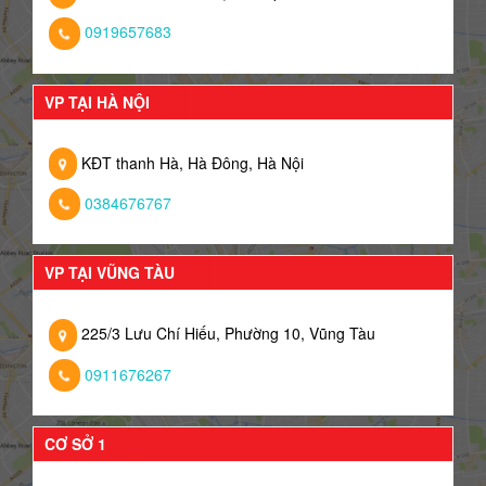
0919657683
VP TẠI HÀ NỘI
KĐT thanh Hà, Hà Đông, Hà Nội
0384676767
VP TẠI VŨNG TÀU
225/3 Lưu Chí Hiếu, Phường 10, Vũng Tàu
0911676267
CƠ SỞ 1