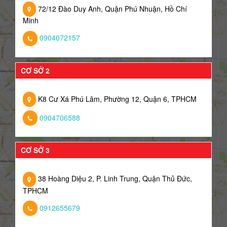
72/12 Đào Duy Anh, Quận Phú Nhuận, Hồ Chí
Minh
0904072157
CƠ SỞ 2
K8 Cư Xá Phú Lâm, Phường 12, Quận 6, TPHCM
0904706588
CƠ SỞ 3
38 Hoàng Diệu 2, P. Linh Trung, Quận Thủ Đức,
TPHCM
0912655679