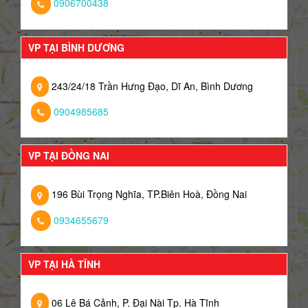
0906700438
VP TẠI BÌNH DƯƠNG
243/24/18 Trần Hưng Đạo, Dĩ An, Bình Dương
0904985685
VP TẠI ĐỒNG NAI
196 Bùi Trọng Nghĩa, TP.Biên Hoà, Đồng Nai
0934655679
VP TẠI HÀ TĨNH
06 Lê Bá Cảnh, P. Đại Nài Tp. Hà Tĩnh