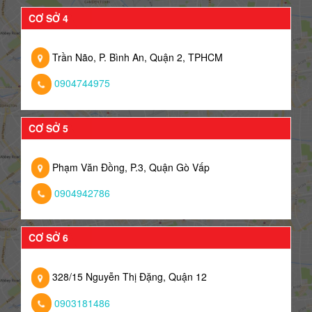
CƠ SỞ 4
Trần Não, P. Bình An, Quận 2, TPHCM
0904744975
CƠ SỞ 5
Phạm Văn Đồng, P.3, Quận Gò Vấp
0904942786
CƠ SỞ 6
328/15 Nguyễn Thị Đặng, Quận 12
0903181486