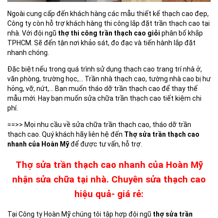
Ngoài cung cấp đến khách hàng các mẫu thiết kế thạch cao đẹp,
Công ty còn hỗ trợ khách hàng thi công lắp đặt trần thạch cao tại
nhà. Với đội ngũ
thợ thi công trần thạch cao giỏi
phân bố khắp
TPHCM. Sẽ đến tận nơi khảo sát, đo đạc và tiến hành lắp đặt
nhanh chóng.
Đặc biệt nếu trong quá trình sử dụng thạch cao trang trí nhà ở,
văn phòng, trường học,… Trần nhà thạch cao, tường nhà cao bị hư
hỏng, vỡ, nứt,… Bạn muốn tháo dỡ trần thạch cao để thay thế
mẫu mới. Hay bạn muốn sửa chữa trần thạch cao tiết kiệm chi
phí.
==>> Mọi nhu cầu về sửa chữa trần thạch cao, tháo dỡ trần
thạch cao. Quý khách hãy liên hệ đến
Thợ sửa trần thạch cao
nhanh của Hoàn Mỹ
để được tư vấn, hỗ trợ.
Thợ sửa trần thạch cao nhanh của Hoàn Mỹ
nhận sửa chữa tại nhà. Chuyên sửa thạch cao
hiệu quả- giá rẻ:
Tại Công ty Hoàn Mỹ chúng tôi tập hợp đội ngũ
thợ sửa trần