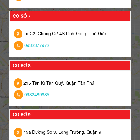
CƠ SỞ 7
Lô C2, Chung Cư 4S Linh Đông, Thủ Đức
0932377972
CƠ SỞ 8
295 Tân Kì Tân Quý, Quận Tân Phú
0932489685
CƠ SỞ 9
45a Đường Số 3, Long Trường, Quận 9