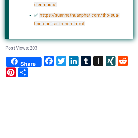
dien-nuoc/
✅
https://suanhathuanphat.com/tho-sua-
bon-cau-tai-tp-hcm.html
Post Views:
203
Facebook
Twitter
LinkedIn
Tumblr
Instapa
XIN
Re
Share
Pinterest
Share