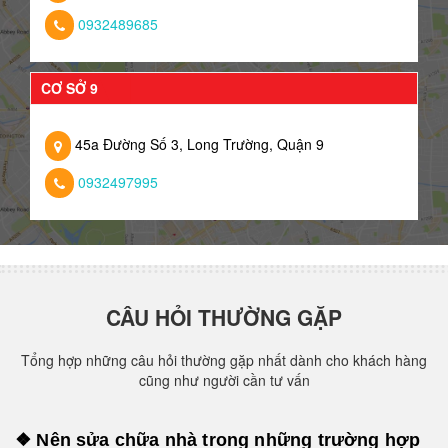
0932489685
CƠ SỞ 9
45a Đường Số 3, Long Trường, Quận 9
0932497995
CÂU HỎI THƯỜNG GẶP
Tổng hợp những câu hỏi thường gặp nhất dành cho khách hàng
cũng như người cần tư vấn
❖ Nên sửa chữa nhà trong những trường hợp