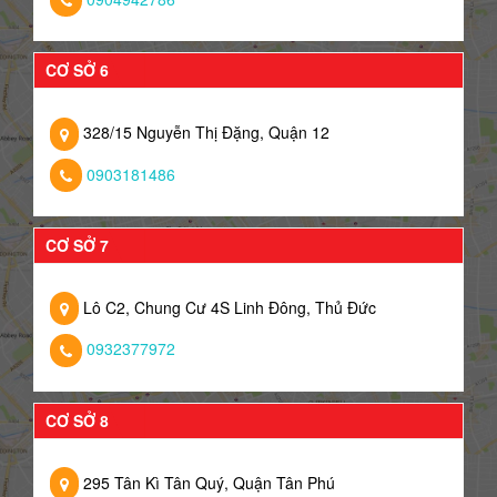
CƠ SỞ 6
328/15 Nguyễn Thị Đặng, Quận 12
0903181486
CƠ SỞ 7
Lô C2, Chung Cư 4S Linh Đông, Thủ Đức
0932377972
CƠ SỞ 8
295 Tân Kì Tân Quý, Quận Tân Phú