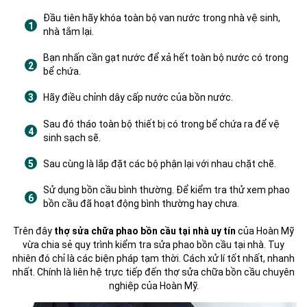
Đầu tiên hãy khóa toàn bộ van nước trong nhà vệ sinh,
nhà tắm lại.
Bạn nhấn cần gạt nước để xả hết toàn bộ nước có trong
bể chứa.
Hãy điều chỉnh dây cấp nước của bồn nước.
Sau đó tháo toàn bộ thiết bị có trong bể chứa ra để vệ
sinh sạch sẽ.
Sau cùng là lắp đặt các bộ phận lại với nhau chặt chẽ.
Sử dụng bồn cầu bình thường. Để kiểm tra thử xem phao
bồn cầu đã hoạt động bình thường hay chưa.
Trên đây
thợ sửa chữa phao bồn cầu tại nhà uy tín
của Hoàn Mỹ
vừa chia sẻ quy trình kiểm tra sửa phao bồn cầu tại nhà. Tuy
nhiên đó chỉ là các biện pháp tạm thời. Cách xử lí tốt nhất, nhanh
nhất. Chính là liên hệ trực tiếp đến thợ sửa chữa bồn cầu chuyên
nghiệp của Hoàn Mỹ.