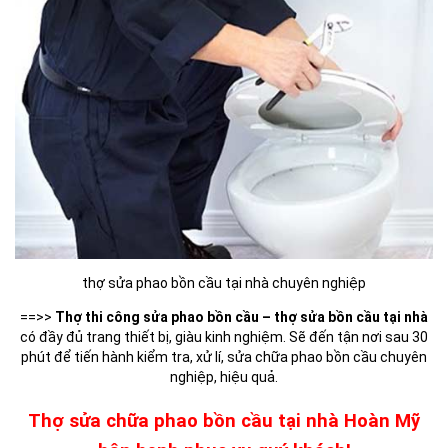
thợ sửa phao bồn cầu tại nhà chuyên nghiệp
==>>
Thợ thi công sửa phao bồn cầu –
thợ sửa bồn cầu tại nhà
có đầy đủ trang thiết bị, giàu kinh nghiệm. Sẽ đến tận nơi sau 30
phút để tiến hành kiểm tra, xử lí, sửa chữa phao bồn cầu chuyên
nghiệp, hiệu quả.
Thợ sửa chữa phao bồn cầu tại nhà Hoàn Mỹ