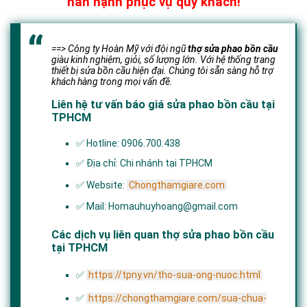
hân hạnh phục vụ quý khách!
==> Công ty Hoàn Mỹ với đội ngũ
thợ sửa phao bồn cầu
giàu kinh nghiệm, giỏi, số lượng lớn. Với hệ thống trang
thiết bị sửa bồn cầu hiện đại. Chúng tôi sẵn sàng hỗ trợ
khách hàng trong mọi vấn đề.
Liên hệ tư vấn báo giá sửa phao bồn cầu tại
TPHCM
✅ Hotline: 0906.700.438
✅ Địa chỉ: Chi nhánh tại TPHCM
✅ Website:
Chongthamgiare.com
✅ Mail: Homauhuyhoang@gmail.com
Các dịch vụ liên quan thợ sửa phao bồn cầu
tại TPHCM
✅
https://tpny.vn/tho-sua-ong-nuoc.html
✅
https://chongthamgiare.com/sua-chua-