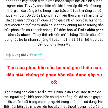
hoạt động một cách trơn tu mà không xảy ra bất cứ tình huống
nghẹt nào. Tuy vậy phao bồn cầu khi được lắp đặt và sử dụng
thời gian dài cũng bị hư hỏng, trục trặc phát sinh những sự cố
ngoài ý muốn. Do đó để không mất nhiều thời gian và hạn chế tối
đa các ảnh hưởng đến cuộc sống gia đình khi bồn cầu hư hỏng,
quý khách có thể tham khảo bài viết này, chúng tôi sẽ hướng dẫn
sửa phao bồn cầu nhanh chóng. Để đảm bảo xử lí
sửa chữa phao
bồn cầu nhanh.
Thay thế linh kiện chính hãng để bồn cầu sử
dụng tốt trở lại nhanh chóng thì cách tốt nhất là liên hệ trực tiếp
đến Công ty Hoàn Mỹ.
Nội Dung Bài Viết
[
show
]
Thợ sửa phao bồn cầu tại nhà giới thiệu các
dấu hiệu chứng tỏ phao bồn cầu đang gặp sự
cố:
Hiện tượng bồn cầu bị rò rỉ nước. Chính là dấu hiệu đặc trưng để
mọi người nhận biết phao bồn cầu bị hư hỏng. Khi đó nó sẽ gây ra
nhiều phiền toái trong cho mọi người trong quá trình sử dụng. Hơn
thế nữa, bồn cầu rỉ nước liên tục gây thất thoát lượng nước đáng