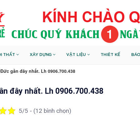
I THẤT
XÂY DỰNG
VẬT LIỆU
THIÊT KẾ
BÁO
Đức gần đây nhất. Lh 0906.700.438
ần đây nhất. Lh 0906.700.438
5/5 - (12 bình chọn)