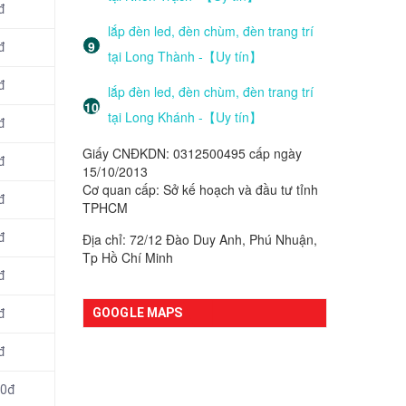
đ
lắp đèn led, đèn chùm, đèn trang trí
đ
tại Long Thành -【Uy tín】
đ
lắp đèn led, đèn chùm, đèn trang trí
tại Long Khánh -【Uy tín】
đ
Giấy CNĐKDN: 0312500495 cấp ngày
đ
15/10/2013
Cơ quan cấp: Sở kế hoạch và đầu tư tỉnh
đ
TPHCM
Địa chỉ: 72/12 Đào Duy Anh, Phú Nhuận,
đ
Tp Hồ Chí Minh
đ
GOOGLE MAPS
đ
đ
00đ