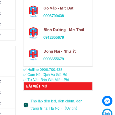
đ
Gò Vấp - Mr: Đạt
đ
0906700438
đ
Bình Dương - Mr: Thái
đ
0912655679
Đông Nai - Như Ý:
0906655679
✅ Hotline 0906.700.438
✅ Cam Kết Dịch Vụ Giá Rẻ
✅ Tư Vấn Báo Giá Miễn Phí
đ
BÀI VIẾT MỚI
đ
Thợ lắp đèn led, đèn chùm, đèn
đ
trang trí tại Hà Nội -【Uy tín】
đ