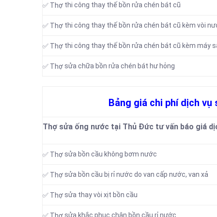
thi công thay thế bồn rửa chén bát cũ
✅ Thợ
thi công thay thế bồn rửa chén bát cũ kèm vòi n
✅ Thợ
thi công thay thế bồn rửa chén bát cũ kèm máy s
✅ Thợ
sửa chữa bồn rửa chén bát hư hỏng
✅ Thợ
Bảng giá chi phí dịch vụ
Thợ sửa ống nước tại Thủ Đức tư vấn báo giá dị
sửa bồn cầu không bơm nước
✅ Thợ
sửa bồn cầu bị rỉ nước do van cấp nước, van xả
✅ Thợ
sửa thay vòi xịt bồn cầu
✅ Thợ
sửa khắc phục chân bồn cầu rỉ nước
✅ Thợ