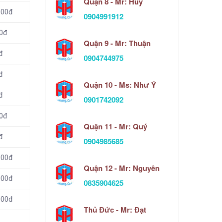
Quận 8 - Mr: Huy
000đ
0904991912
00đ
Quận 9 - Mr: Thuận
đ
0904744975
đ
Quận 10 - Ms: Như Ý
đ
0901742092
00đ
Quận 11 - Mr: Quý
đ
0904985685
000đ
Quận 12 - Mr: Nguyên
000đ
0835904625
000đ
Thủ Đức - Mr: Đạt