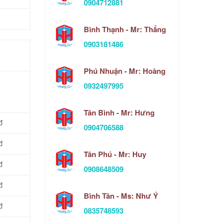
0904712881
Bình Thạnh - Mr: Thắng
0903181486
Phú Nhuận - Mr: Hoàng
0932497995
Tân Bình - Mr: Hưng
đ
0904706588
đ
Tân Phú - Mr: Huy
đ
0908648509
đ
Bình Tân - Ms: Như Ý
đ
0835748593