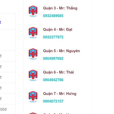
Quận 3 - Mr: Thắng
0932489685
c
Quận 4 - Mr: Đạt
0932377972
Quận 5 - Mr: Nguyên
đ
0904997692
đ
Quận 6 - Mr: Thái
đ
0904942786
đ
Quận 7 - Mr: Hưng
đ
0904072157
000đ