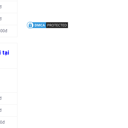
đ
đ
000đ
 tại
đ
đ
00đ