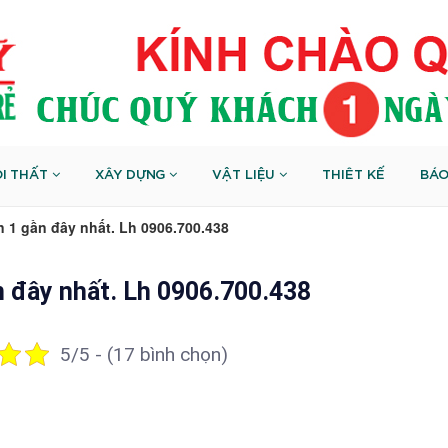
I THẤT
XÂY DỰNG
VẬT LIỆU
THIÊT KẾ
BÁO
 1 gần đây nhất. Lh 0906.700.438
n đây nhất. Lh 0906.700.438
5/5 - (17 bình chọn)