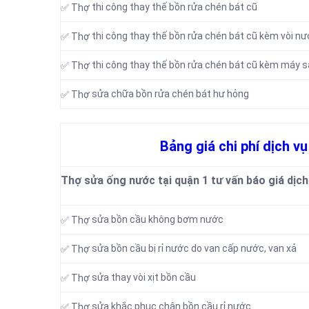
thi công thay thế bồn rửa chén bát cũ
✅ Thợ
thi công thay thế bồn rửa chén bát cũ kèm vòi n
✅ Thợ
thi công thay thế bồn rửa chén bát cũ kèm máy s
✅ Thợ
sửa chữa bồn rửa chén bát hư hỏng
✅ Thợ
Bảng giá chi phí dịch v
Thợ sửa ống nước tại quận 1 tư vấn báo giá dịch
sửa bồn cầu không bơm nước
✅ Thợ
sửa bồn cầu bị rỉ nước do van cấp nước, van xả
✅ Thợ
sửa thay vòi xịt bồn cầu
✅ Thợ
sửa khắc phục chân bồn cầu rỉ nước
✅ Thợ