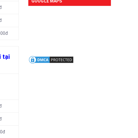
GOOGLE MAPS
đ
đ
000đ
 tại
đ
đ
00đ