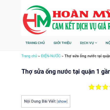
TRANG CHỦ
GIỚI THIỆU
DỊCH VỤ
NỘ
Trang chủ
»
ĐIỆN-NƯỚC
»
Thợ sửa ống nước tại quận
Thợ sửa ống nước tại quận 1 gầ
Nội Dung Bài Viết
[
show
]