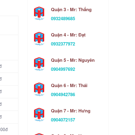
Quận 3 - Mr: Thắng
0932489685
Quận 4 - Mr: Đạt
0932377972
Quận 5 - Mr: Nguyên
đ
0904997692
đ
Quận 6 - Mr: Thái
đ
0904942786
đ
Quận 7 - Mr: Hưng
đ
0904072157
000đ