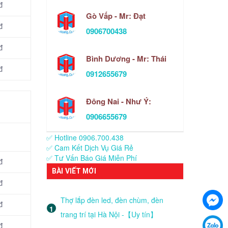
đ
Gò Vấp - Mr: Đạt
đ
0906700438
đ
Bình Dương - Mr: Thái
đ
0912655679
Đông Nai - Như Ý:
0906655679
✅ Hotline 0906.700.438
✅ Cam Kết Dịch Vụ Giá Rẻ
✅ Tư Vấn Báo Giá Miễn Phí
đ
BÀI VIẾT MỚI
đ
Thợ lắp đèn led, đèn chùm, đèn
đ
trang trí tại Hà Nội -【Uy tín】
đ