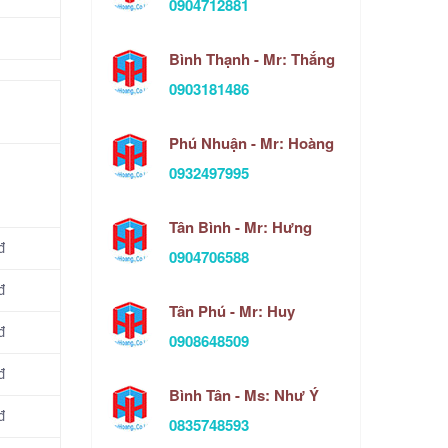
0904712881
Bình Thạnh - Mr: Thắng
0903181486
Phú Nhuận - Mr: Hoàng
0932497995
Tân Bình - Mr: Hưng
đ
0904706588
đ
Tân Phú - Mr: Huy
đ
0908648509
đ
Bình Tân - Ms: Như Ý
đ
0835748593