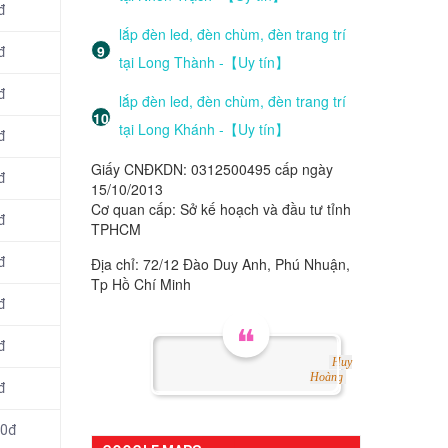
đ
lắp đèn led, đèn chùm, đèn trang trí
đ
tại Long Thành -【Uy tín】
đ
lắp đèn led, đèn chùm, đèn trang trí
tại Long Khánh -【Uy tín】
đ
Giấy CNĐKDN: 0312500495 cấp ngày
đ
15/10/2013
Cơ quan cấp: Sở kế hoạch và đầu tư tỉnh
đ
TPHCM
Địa chỉ: 72/12 Đào Duy Anh, Phú Nhuận,
đ
Tp Hồ Chí Minh
đ
đ
Huy
Hoàng
đ
00đ