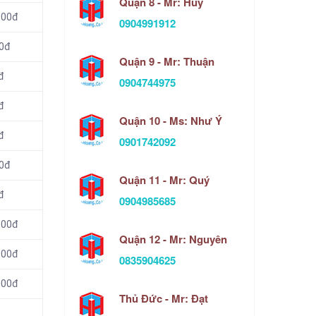
Quận 8 - Mr: Huy
000đ
0904991912
00đ
Quận 9 - Mr: Thuận
đ
0904744975
đ
Quận 10 - Ms: Như Ý
đ
0901742092
00đ
Quận 11 - Mr: Quý
đ
0904985685
000đ
Quận 12 - Mr: Nguyên
000đ
0835904625
000đ
Thủ Đức - Mr: Đạt