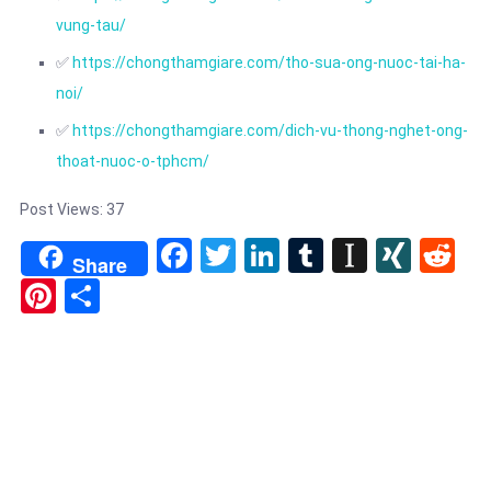
vung-tau/
✅
https://chongthamgiare.com/tho-sua-ong-nuoc-tai-ha-
noi/
✅
https://chongthamgiare.com/dich-vu-thong-nghet-ong-
thoat-nuoc-o-tphcm/
Post Views:
37
Facebook
Twitter
LinkedIn
Tumblr
Instapa
XIN
Re
Share
Pinterest
Share