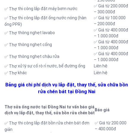
– 250.000đ
✅ Giá từ 200.000đ
thi công lắp đặt máy bơm nước
✅ Thợ
– 300.000đ
thi công lắp đặt ống nước nóng (hàn
✅ Giá từ 100.000
✅ Thợ
– 200.000đ
ống PPR)
✅ Giá từ 400.000đ
thông nghẹt lavabo
✅ Thợ
– 1.000.000đ
✅ Giá từ 400.000đ
thông nghẹt cống
✅ Thợ
– 1.000.000đ
✅ Giá từ 400.000đ
thông nghẹt chậu rửa
✅ Thợ
– 1.000.000đ
xử lý sự cố rò rỉ nước, bể đường ống
Liên hệ
✅ Thợ
khác
Liên hệ
✅ Thợ
Bảng giá chi phí dịch vụ lắp đặt, thay thế, sửa chữa bồn
rửa chén bát tại Đồng Nai
Thợ sửa ống nước tại Đồng Nai tư vấn báo giá
Báo giá
dịch vụ lắp đặt, thay thế, sửa bồn rửa chén bát
thi công lắp đặt bồn rửa chén bát đơn
✅ Giá từ 200.000
✅ Thợ
– 400.000đ
giản