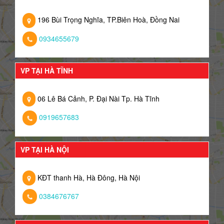
196 Bùi Trọng Nghĩa, TP.Biên Hoà, Đồng Nai
0934655679
VP TẠI HÀ TĨNH
06 Lê Bá Cảnh, P. Đại Nài Tp. Hà Tĩnh
0919657683
VP TẠI HÀ NỘI
KĐT thanh Hà, Hà Đông, Hà Nội
0384676767