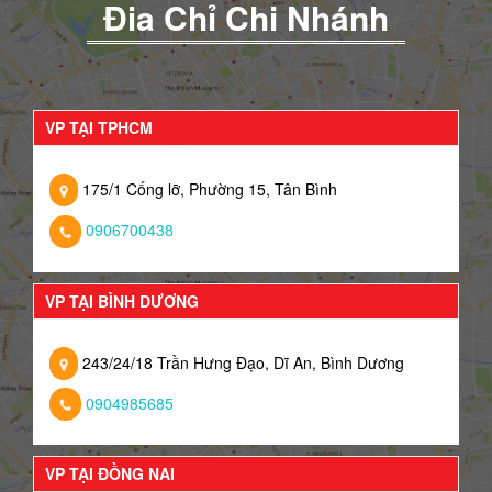
Đia Chỉ Chi Nhánh
VP TẠI TPHCM
175/1 Cống lỡ, Phường 15, Tân Bình
0906700438
VP TẠI BÌNH DƯƠNG
243/24/18 Trần Hưng Đạo, Dĩ An, Bình Dương
0904985685
VP TẠI ĐỒNG NAI