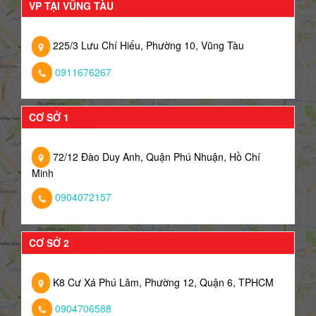
VP TẠI VŨNG TÀU
225/3 Lưu Chí Hiếu, Phường 10, Vũng Tàu
0911676267
CƠ SỞ 1
72/12 Đào Duy Anh, Quận Phú Nhuận, Hồ Chí
Minh
0904072157
CƠ SỞ 2
K8 Cư Xá Phú Lâm, Phường 12, Quận 6, TPHCM
0904706588