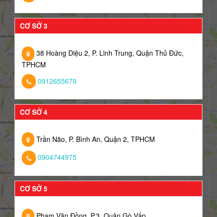
CƠ SỞ 3
38 Hoàng Diệu 2, P. Linh Trung, Quận Thủ Đức,
TPHCM
0912655679
CƠ SỞ 4
Trần Não, P. Bình An, Quận 2, TPHCM
0904744975
CƠ SỞ 5
Phạm Văn Đồng, P.3, Quận Gò Vấp