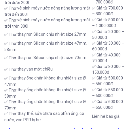
– 700.000đ
trời dưới 200l
vệ sinh máy nước nóng năng lượng măt
✅ Giá từ 700.000
✅ Thợ
– 800.000đ
trời đến 300l
vệ sinh máy nước nóng năng lượng măt
✅ Giá từ 800.000
✅ Thợ
– 1.000.000đ
trời trên 300l
✅ Giá từ 20.000 –
thay ron Silicon chịu nhiệt size 27mm
✅ Thợ
50.000đ
thay ron Silicon chịu nhiệt size 47mm,
✅ Giá từ 30.000 –
✅ Thợ
60.000đ
58mm
✅ Giá từ 40.000 –
thay ron Silicon chịu nhiệt size 70mm
✅ Thợ
70.000đ
✅ Giá từ 80.000 –
thay van một chiều
✅ Thợ
150.000đ
thay ống chân không thu nhiệt size Ø
✅ Giá từ 500.000
✅ Thợ
– 550.000đ
47mm
thay ống chân không thu nhiệt size Ø
✅ Giá từ 550.000
✅ Thợ
– 600.000đ
58mm
thay ống chân không thu nhiệt size Ø
✅ Giá từ 600.000
✅ Thợ
– 650.000đ
70mm
thay thế, sửa chữa các phần ống, co
✅ Thợ
Liên hệ báo giá
nước, van PPR bị hư