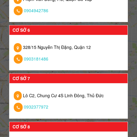
0904942786
CƠ SỞ 6
328/15 Nguyễn Thị Đặng, Quận 12
0903181486
CƠ SỞ 7
Lô C2, Chung Cư 4S Linh Đông, Thủ Đức
0932377972
CƠ SỞ 8