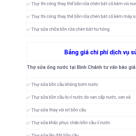
thi công thay thế bồn rửa chén bát cũ kèm vòi n
✅ Thợ
thi công thay thế bồn rửa chén bát cũ kèm máy s
✅ Thợ
sửa chữa bồn rửa chén bát hư hỏng
✅ Thợ
Bảng giá chi phí dịch vụ 
Thợ sửa ống nước tại Bình Chánh tư vấn báo giá 
sửa bồn cầu không bơm nước
✅ Thợ
sửa bồn cầu bị rỉ nước do van cấp nước, van xả
✅ Thợ
sửa thay vòi xịt bồn cầu
✅ Thợ
sửa khắc phục chân bồn cầu rỉ nước
✅ Thợ
sửa lắp đặt bồn cầu
✅ Thợ