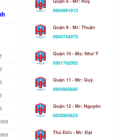
Quận 8 - Mr: Huy
0904991912
nh
Quận 9 - Mr: Thuận
0904744975
Quận 10 - Ms: Như Ý
đ
0901742092
đ
Quận 11 - Mr: Quý
đ
0904985685
đ
Quận 12 - Mr: Nguyên
đ
0835904625
000đ
Thủ Đức - Mr: Đạt
000đ