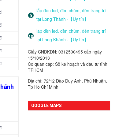
lắp đèn led, đèn chùm, đèn trang trí
đ
tại Long Thành -【Uy tín】
đ
lắp đèn led, đèn chùm, đèn trang trí
đ
tại Long Khánh -【Uy tín】
đ
Giấy CNĐKDN: 0312500495 cấp ngày
15/10/2013
Cơ quan cấp: Sở kế hoạch và đầu tư tỉnh
đ
TPHCM
Địa chỉ: 72/12 Đào Duy Anh, Phú Nhuận,
Chánh
Tp Hồ Chí Minh
GOOGLE MAPS
đ