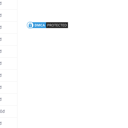
đ
đ
đ
đ
đ
đ
đ
đ
đ
00đ
đ