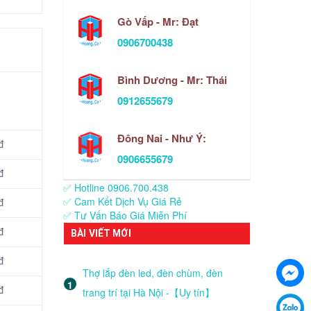
Gò Vấp - Mr: Đạt
0906700438
Bình Dương - Mr: Thái
0912655679
Đông Nai - Như Ý:
đ
0906655679
đ
✅ Hotline 0906.700.438
✅ Cam Kết Dịch Vụ Giá Rẻ
đ
✅ Tư Vấn Báo Giá Miễn Phí
đ
BÀI VIẾT MỚI
đ
Thợ lắp đèn led, đèn chùm, đèn
đ
trang trí tại Hà Nội -【Uy tín】