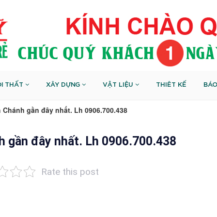
I THẤT
XÂY DỰNG
VẬT LIỆU
THIÊT KẾ
BÁO
 Chánh gần đây nhất. Lh 0906.700.438
h gần đây nhất. Lh 0906.700.438
Rate this post