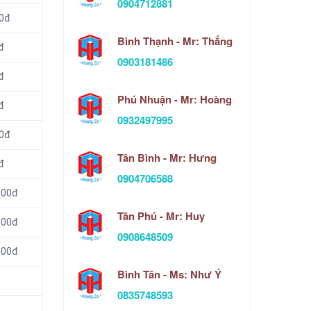
0904712881
00đ
Bình Thạnh - Mr: Thắng
đ
0903181486
đ
Phú Nhuận - Mr: Hoàng
đ
0932497995
00đ
Tân Bình - Mr: Hưng
đ
0904706588
000đ
Tân Phú - Mr: Huy
000đ
0908648509
000đ
Bình Tân - Ms: Như Ý
0835748593