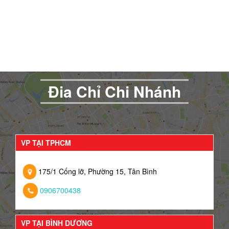
Đia Chỉ Chi Nhánh
VP TẠI TPHCM
175/1 Cống lỡ, Phường 15, Tân Bình
0906700438
VP TẠI BÌNH DƯƠNG