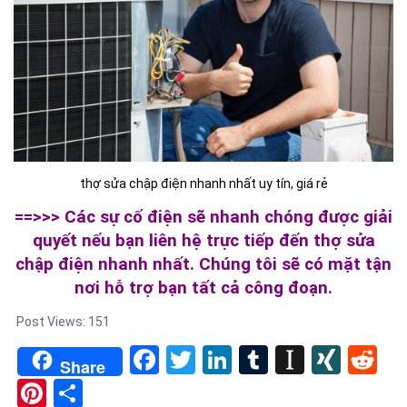
thợ sửa chập điện nhanh nhất uy tín, giá rẻ
==>>> Các sự cố điện sẽ nhanh chóng được giải
quyết nếu bạn liên hệ trực tiếp đến thợ sửa
chập điện nhanh nhất. Chúng tôi sẽ có mặt tận
nơi hỗ trợ bạn tất cả công đoạn.
Post Views:
151
Facebook
Twitter
LinkedIn
Tumblr
Instapa
XIN
Re
Share
Pinterest
Share