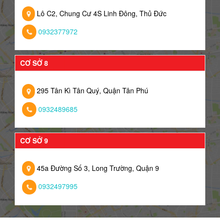
Lô C2, Chung Cư 4S Linh Đông, Thủ Đức
0932377972
CƠ SỞ 8
295 Tân Kì Tân Quý, Quận Tân Phú
0932489685
CƠ SỞ 9
45a Đường Số 3, Long Trường, Quận 9
0932497995