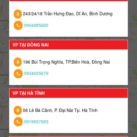
243/24/18 Trần Hưng Đạo, Dĩ An, Bình Dương
0904985685
VP TẠI ĐỒNG NAI
196 Bùi Trọng Nghĩa, TP.Biên Hoà, Đồng Nai
0934655679
VP TẠI HÀ TĨNH
06 Lê Bá Cảnh, P. Đại Nài Tp. Hà Tĩnh
0919657683