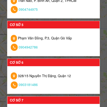
Trần Não, P. Bình An, Quận 2, TPHCM
0904744975
CƠ SỞ 5
Phạm Văn Đồng, P.3, Quận Gò Vấp
0904942786
CƠ SỞ 6
328/15 Nguyễn Thị Đặng, Quận 12
0903181486
CƠ SỞ 7