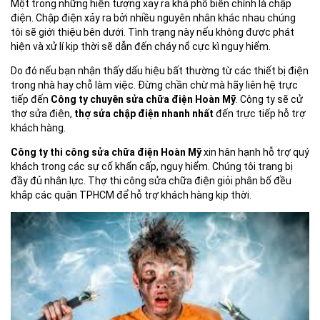
Một trong những hiện tượng xảy ra khá phổ biến chính là chập
điện. Chập điện xảy ra bởi nhiều nguyên nhân khác nhau chúng
tôi sẽ giới thiệu bên dưới. Tình trạng này nếu không được phát
hiện và xử lí kịp thời sẽ dẫn đến cháy nổ cực kì nguy hiểm.
Do đó nếu bạn nhận thấy dấu hiệu bất thường từ các thiết bị điện
trong nhà hay chỗ làm việc. Đừng chần chừ mà hãy liên hệ trực
tiếp đến
Công ty chuyên sửa chữa điện Hoàn Mỹ
. Công ty sẽ cử
thợ sửa điện,
thợ sửa chập điện nhanh nhất
đến trực tiếp hỗ trợ
khách hàng.
Công ty thi công sửa chữa điện Hoàn Mỹ
xin hân hạnh hỗ trợ quý
khách trong các sự cố khẩn cấp, nguy hiểm. Chúng tôi trang bị
đầy đủ nhân lực. Thợ thi công sửa chữa điện giỏi phân bố đều
khắp các quận TPHCM để hỗ trợ khách hàng kịp thời.