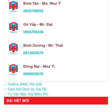
Bình Tân - Ms: Như Ý
0835748593
Gò Vấp - Mr: Đạt
0906700438
Bình Dương - Mr: Thái
0912655679
Đông Nai - Như Ý:
0906655679
✅ Hotline 0906.700.438
✅ Cam Kết Dịch Vụ Giá Rẻ
✅ Tư Vấn Báo Giá Miễn Phí
BÀI VIẾT MỚI