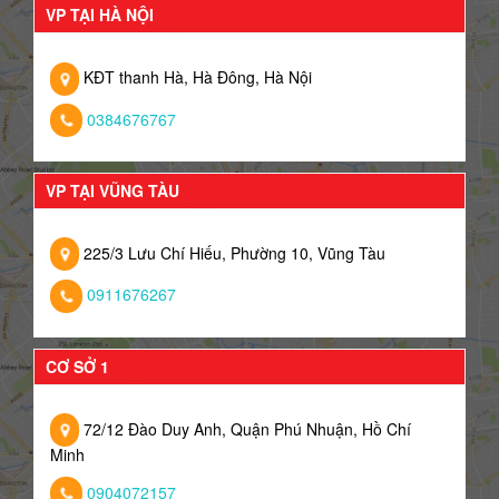
VP TẠI HÀ NỘI
KĐT thanh Hà, Hà Đông, Hà Nội
0384676767
VP TẠI VŨNG TÀU
225/3 Lưu Chí Hiếu, Phường 10, Vũng Tàu
0911676267
CƠ SỞ 1
72/12 Đào Duy Anh, Quận Phú Nhuận, Hồ Chí
Minh
0904072157