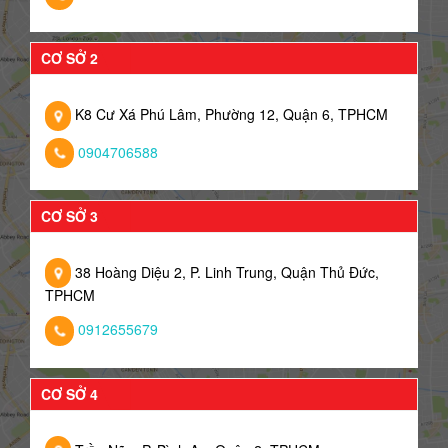
CƠ SỞ 2
K8 Cư Xá Phú Lâm, Phường 12, Quận 6, TPHCM
0904706588
CƠ SỞ 3
38 Hoàng Diệu 2, P. Linh Trung, Quận Thủ Đức,
TPHCM
0912655679
CƠ SỞ 4