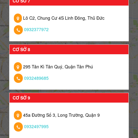
CƠ SỞ 7
Lô C2, Chung Cư 4S Linh Đông, Thủ Đức
0932377972
CƠ SỞ 8
295 Tân Kì Tân Quý, Quận Tân Phú
0932489685
CƠ SỞ 9
45a Đường Số 3, Long Trường, Quận 9
0932497995