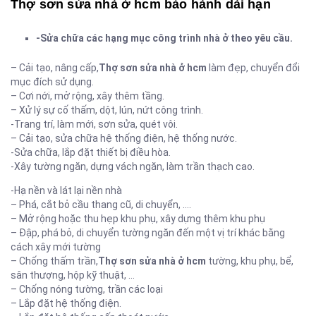
Thợ sơn sửa nhà ở hcm bảo hành dài hạn
-Sửa chữa các hạng mục công trình nhà ở theo yêu cầu.
– Cải tạo, nâng cấp,
Thợ sơn sửa nhà ở hcm
làm đẹp, chuyển đổi
mục đích sử dụng.
– Cơi nới, mở rộng, xây thêm tầng.
– Xử lý sự cố thấm, dột, lún, nứt công trình.
-Trang trí, làm mới, sơn sửa, quét vôi.
– Cải tạo, sửa chữa hệ thống điện, hệ thống nước.
-Sửa chữa, lắp đặt thiết bị điều hòa.
-Xây tường ngăn, dựng vách ngăn, làm trần thạch cao.
-Hạ nền và lát lại nền nhà
– Phá, cắt bỏ cầu thang cũ, di chuyển, ….
– Mở rộng hoặc thu hẹp khu phụ, xây dựng thêm khu phụ
– Đập, phá bỏ, di chuyển tường ngăn đến một vị trí khác bằng
cách xây mới tường
– Chống thấm trần,
Thợ sơn sửa nhà ở hcm
tường, khu phụ, bể,
sân thượng, hộp kỹ thuật, …
– Chống nóng tường, trần các loại
– Lắp đặt hệ thống điện.