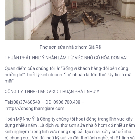
Thợ sơn sửa nhà ở hcm Giá Rẽ
THUẬN PHÁT NHƯ Ý NHẬN LÀM TỪ VIỆC NHỎ CÓ HÓA ĐƠN VAT
Quan điểm của chúng tôi là: “Sống vì khách hàng-đôi bên cùng
hưởng lợi” Triết lý kinh doanh: “Lợi nhuận là tức thời. Uy tín là mãi
mãi”
CÔNG TY TNHH-TM-DV-XD THUẬN PHÁT NHƯ Ý
Tel:(08)37460548 – DĐ: 0906.700.438 –
https://chongthamgiare.com
Hoàn Mỹ Như Ý là Công ty chúng tôi hoạt động trong lĩnh vực xây
dựng nhiều năm . Là dịch vụ thợ sơn sửa nhà ở hcm có nhiều năm
kinh nghiệm trong lĩnh vực nâng cấp cải tạo nhà, xử lý sự cố nhà
ở, chung cư… Với đội ngũ kỹ sư, và đội thợ lành nghề, nhiệt tình và