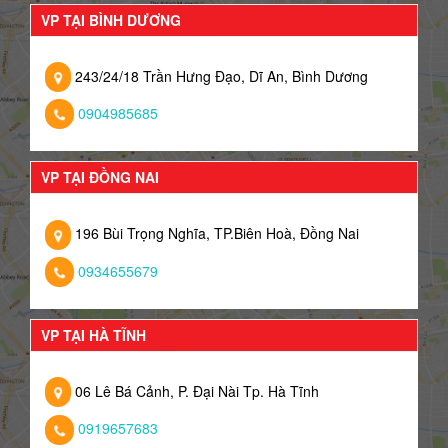
VP TẠI BÌNH DƯƠNG
243/24/18 Trần Hưng Đạo, Dĩ An, Bình Dương
0904985685
VP TẠI ĐỒNG NAI
196 Bùi Trọng Nghĩa, TP.Biên Hoà, Đồng Nai
0934655679
VP TẠI HÀ TĨNH
06 Lê Bá Cảnh, P. Đại Nài Tp. Hà Tĩnh
0919657683