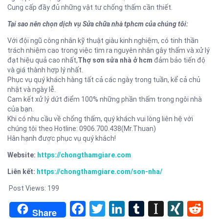
Cung cấp đầy đủ những vật tư chống thấm cần thiết.
Tại sao nên chọn dịch vụ Sửa chữa nhà tphcm của chúng tôi:
Với đội ngũ công nhân kỹ thuật giàu kinh nghiệm, có tinh thần
trách nhiệm cao trong việc tìm ra nguyên nhân gây thấm và xử lý
đạt hiệu quả cao nhất,
Thợ sơn sửa nhà ở hcm
đảm bảo tiến độ
và giá thành hợp lý nhất.
Phục vụ quý khách hàng tất cả các ngày trong tuần, kể cả chủ
nhật và ngày lễ.
Cam kết xử lý dứt điểm 100% những phần thấm trong ngôi nhà
của bạn.
Khi có nhu cầu về chống thấm, quý khách vui lòng liên hệ với
chúng tôi theo Hotline: 0906.700.438(Mr.Thuan)
Hân hạnh được phục vụ quý khách!
Website:
https://chongthamgiare.com
Liên kết:
https://chongthamgiare.com/son-nha/
Post Views:
199
Facebook
Twitter
LinkedIn
Tumblr
Instapa
XIN
Re
Share