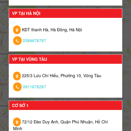
VP TẠI HÀ NỘI
KĐT thanh Hà, Hà Đông, Hà Nội
0384676767
VP TẠI VŨNG TÀU
225/3 Lưu Chí Hiếu, Phường 10, Vũng Tàu
0911676267
CƠ SỞ 1
72/12 Đào Duy Anh, Quận Phú Nhuận, Hồ Chí
Minh