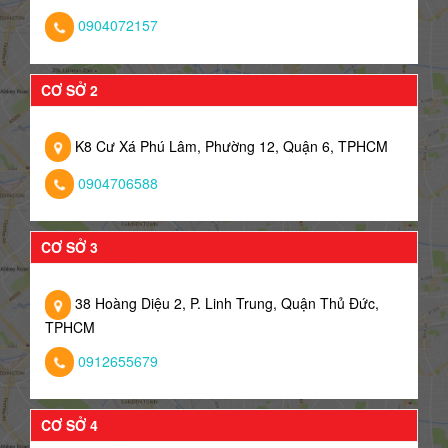
0904072157
CƠ SỞ 2
K8 Cư Xá Phú Lâm, Phường 12, Quận 6, TPHCM
0904706588
CƠ SỞ 3
38 Hoàng Diệu 2, P. Linh Trung, Quận Thủ Đức,
TPHCM
0912655679
CƠ SỞ 4