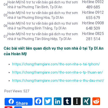
Hotline
0932
Hoàn Mỹ hỗ trợ tư vấn báo giá dịch vụ thợ sơn
04
489 685
nhà ở tại Phường Tân Bình
, Tp Dĩ An
Hotline
0912
Hoàn Mỹ hỗ trợ tư vấn báo giá dịch vụ thợ sơn
05
655 679
nhà ở tại Phường Đông Hòa
, Tp Dĩ An
Hotline 0908
Hoàn Mỹ hỗ trợ tư vấn báo giá dịch vụ thợ sơn
06
648 509
nhà ở tại Phường Bình Thắng
, Tp Dĩ An
Hotline
0825
Hoàn Mỹ hỗ trợ tư vấn báo giá dịch vụ thợ sơn
07
281 514
nhà ở tại Phường Tân Đông Hiệp
, Tp Dĩ An
Các bài viết liên quan dịch vụ thợ sơn nhà ở tại Tp Dĩ An
của Hoàn Mỹ
https://chongthamgiare.com/tho-son-nha-o-tai-tphcm/
https://chongthamgiare.com/tho-son-nha-o-tp-thuan-an/
https://chongthamgiare.com/tho-son-nha-o-thu-dau-mot/
Post Views:
527
Facebook
Twitter
LinkedIn
Tumblr
Instapa
XIN
Re
Share