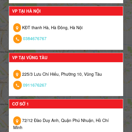
VP TẠI HÀ NỘI
KĐT thanh Hà, Hà Đông, Hà Nội
0384676767
VP TẠI VŨNG TÀU
225/3 Lưu Chí Hiếu, Phường 10, Vũng Tàu
0911676267
CƠ SỞ 1
72/12 Đào Duy Anh, Quận Phú Nhuận, Hồ Chí
Minh