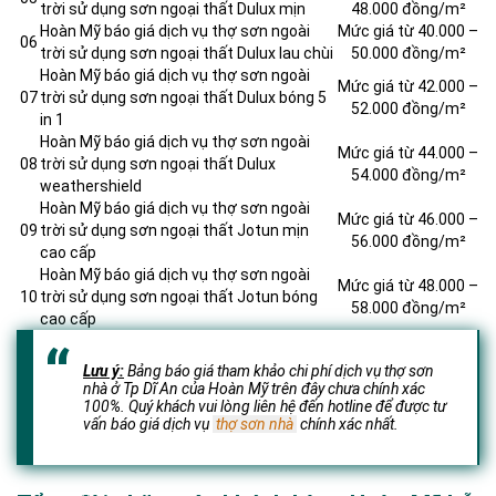
trời sử dụng sơn ngoại thất Dulux mịn
48.000 đồng/m²
Hoàn Mỹ báo giá dịch vụ thợ sơn ngoài
Mức giá từ 40.000 –
06
trời sử dụng sơn ngoại thất Dulux lau chùi
50.000 đồng/m²
Hoàn Mỹ báo giá dịch vụ thợ sơn ngoài
Mức giá từ 42.000 –
07
trời sử dụng sơn ngoại thất Dulux bóng 5
52.000 đồng/m²
in 1
Hoàn Mỹ báo giá dịch vụ thợ sơn ngoài
Mức giá từ 44.000 –
08
trời sử dụng sơn ngoại thất Dulux
54.000 đồng/m²
weathershield
Hoàn Mỹ báo giá dịch vụ thợ sơn ngoài
Mức giá từ 46.000 –
09
trời sử dụng sơn ngoại thất Jotun mịn
56.000 đồng/m²
cao cấp
Hoàn Mỹ báo giá dịch vụ thợ sơn ngoài
Mức giá từ 48.000 –
10
trời sử dụng sơn ngoại thất Jotun bóng
58.000 đồng/m²
cao cấp
Lưu ý:
Bảng báo giá tham khảo chi phí dịch vụ thợ sơn
nhà ở Tp Dĩ An của Hoàn Mỹ trên đây chưa chính xác
100%. Quý khách vui lòng liên hệ đến hotline để được tư
vấn báo giá dịch vụ
thợ sơn nhà
chính xác nhất.