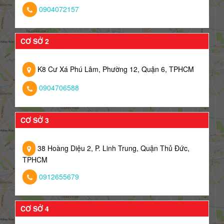
0904072157
CƠ SỞ 2
K8 Cư Xá Phú Lâm, Phường 12, Quận 6, TPHCM
0904706588
CƠ SỞ 3
38 Hoàng Diệu 2, P. Linh Trung, Quận Thủ Đức,
TPHCM
0912655679
CƠ SỞ 4