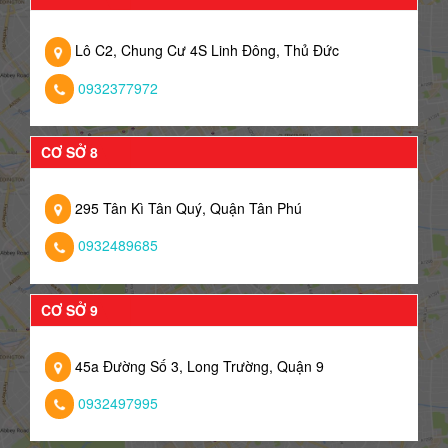
Lô C2, Chung Cư 4S Linh Đông, Thủ Đức
0932377972
CƠ SỞ 8
295 Tân Kì Tân Quý, Quận Tân Phú
0932489685
CƠ SỞ 9
45a Đường Số 3, Long Trường, Quận 9
0932497995