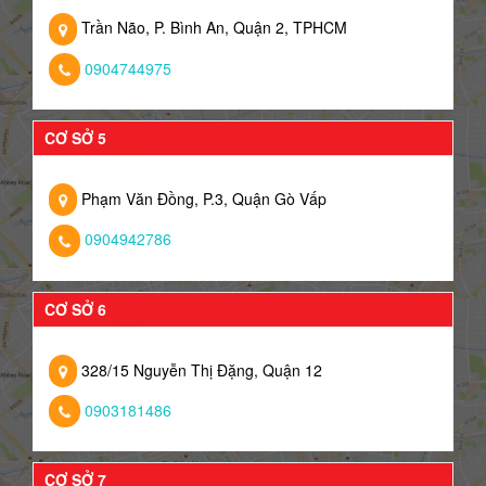
Trần Não, P. Bình An, Quận 2, TPHCM
0904744975
CƠ SỞ 5
Phạm Văn Đồng, P.3, Quận Gò Vấp
0904942786
CƠ SỞ 6
328/15 Nguyễn Thị Đặng, Quận 12
0903181486
CƠ SỞ 7