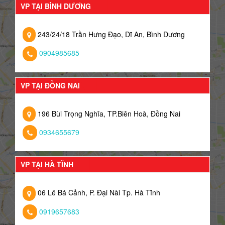
VP TẠI BÌNH DƯƠNG
243/24/18 Trần Hưng Đạo, Dĩ An, Bình Dương
0904985685
VP TẠI ĐỒNG NAI
196 Bùi Trọng Nghĩa, TP.Biên Hoà, Đồng Nai
0934655679
VP TẠI HÀ TĨNH
06 Lê Bá Cảnh, P. Đại Nài Tp. Hà Tĩnh
0919657683