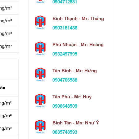
0904712881
ồng/m²
Bình Thạnh - Mr: Thắng
ồng/m²
0903181486
ồng/m²
Phú Nhuận - Mr: Hoàng
ồng/m²
0932497995
Tân Bình - Mr: Hưng
0904706588
Môn
Tân Phú - Mr: Huy
ồng/m²
0908648509
ồng/m²
Bình Tân - Ms: Như Ý
ồng/m²
0835748593