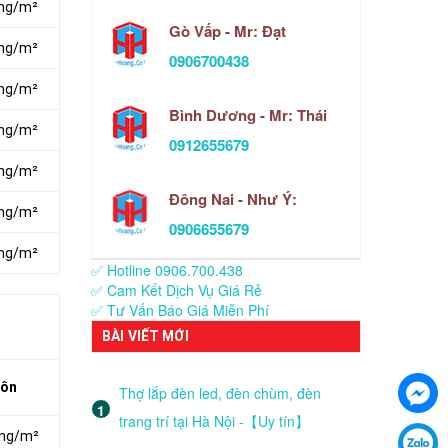
ồng/m²
Gò Vấp - Mr: Đạt
ồng/m²
0906700438
ồng/m²
Bình Dương - Mr: Thái
ồng/m²
0912655679
ồng/m²
Đông Nai - Như Ý:
ồng/m²
0906655679
ồng/m²
✅ Hotline 0906.700.438
✅ Cam Kết Dịch Vụ Giá Rẻ
✅ Tư Vấn Báo Giá Miễn Phí
BÀI VIẾT MỚI
Môn
Thợ lắp đèn led, đèn chùm, đèn
trang trí tại Hà Nội -【Uy tín】
ồng/m²