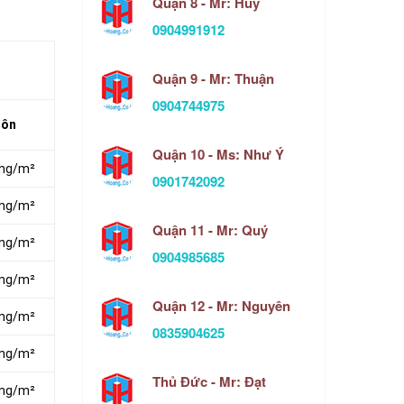
Quận 8 - Mr: Huy
0904991912
Quận 9 - Mr: Thuận
0904744975
Môn
Quận 10 - Ms: Như Ý
ồng/m²
0901742092
ồng/m²
Quận 11 - Mr: Quý
ồng/m²
0904985685
ồng/m²
Quận 12 - Mr: Nguyên
ồng/m²
0835904625
ồng/m²
Thủ Đức - Mr: Đạt
ồng/m²