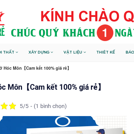
I THẤT
XÂY DỰNG
VẬT LIỆU
THIÊT KẾ
BÁO
à ở Hóc Môn【Cam kết 100% giá rẻ】
 Hóc Môn【Cam kết 100% giá rẻ】
5/5 - (1 bình chọn)