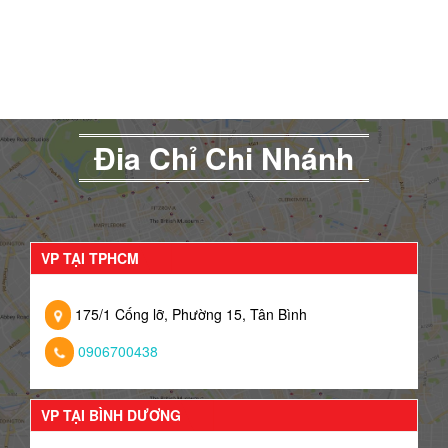
Đia Chỉ Chi Nhánh
VP TẠI TPHCM
175/1 Cống lỡ, Phường 15, Tân Bình
0906700438
VP TẠI BÌNH DƯƠNG