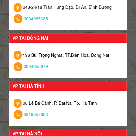
243/24/18 Trần Hưng Đạo, Dĩ An, Bình Dương
0904985685
VP TẠI ĐỒNG NAI
196 Bùi Trọng Nghĩa, TP.Biên Hoà, Đồng Nai
0934655679
VP TẠI HÀ TĨNH
06 Lê Bá Cảnh, P. Đại Nài Tp. Hà Tĩnh
0919657683
VP TẠI HÀ NỘI