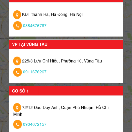
KĐT thanh Hà, Hà Đông, Hà Nội
0384676767
VP TẠI VŨNG TÀU
225/3 Lưu Chí Hiếu, Phường 10, Vũng Tàu
0911676267
CƠ SỞ 1
72/12 Đào Duy Anh, Quận Phú Nhuận, Hồ Chí
Minh
0904072157