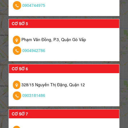
0904744975
CƠ SỞ 5
Phạm Văn Đồng, P.3, Quận Gò Vấp
0904942786
CƠ SỞ 6
328/15 Nguyễn Thị Đặng, Quận 12
0903181486
CƠ SỞ 7