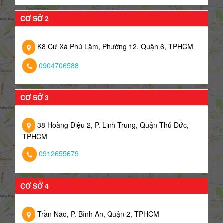
CƠ SỞ 2
K8 Cư Xá Phú Lâm, Phường 12, Quận 6, TPHCM
0904706588
CƠ SỞ 3
38 Hoàng Diệu 2, P. Linh Trung, Quận Thủ Đức,
TPHCM
0912655679
CƠ SỞ 4
Trần Não, P. Bình An, Quận 2, TPHCM