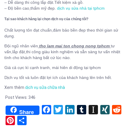
– Dễ dàng thi công lắp đặt.Tiết kiệm xà gồ.
– Độ bền cao,thẩm mỹ đẹp.
dịch vụ sửa nhà tại tphcm
Tại sao khách hàng lại chọn dịch vụ của chúng tôi?
Chất lượng tôn đạt chuẩn,đảm bảo bền đẹp theo thời gian sử
dụng.
Đội ngũ nhân viên
tho lam mai ton chong nong tphcm
tư
vấn,lắp đặt,thi công giàu kinh nghiệm và sẵn sàng tư vấn nhiệt
tình cho khách hàng bất cứ lúc nào.
Giá cả cực kì cạnh tranh, mái hiên di động tại tphcm
Dịch vụ tốt và luôn đặt lợi ích của khách hàng lên trên hết.
Xem thêm
dịch vụ sửa chữa nhà
Post Views:
346
Facebook
Twitter
LinkedIn
Tumblr
Instapa
XIN
Re
Share
Pinterest
Share