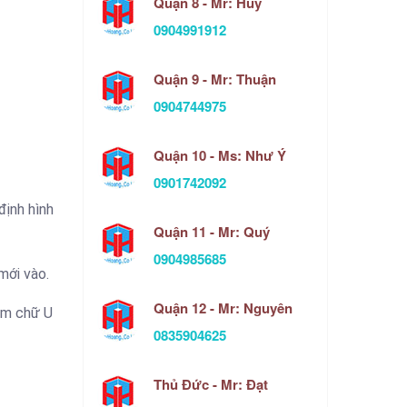
Quận 8 - Mr: Huy
0904991912
Quận 9 - Mr: Thuận
0904744975
Quận 10 - Ms: Như Ý
0901742092
định hình
Quận 11 - Mr: Quý
0904985685
mới vào.
Quận 12 - Mr: Nguyên
kẽm chữ U
0835904625
Thủ Đức - Mr: Đạt