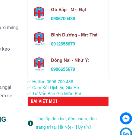
Gò Vấp - Mr: Đạt
0906700438
ô xi măng
Bình Dương - Mr: Thái
0912655679
ẽ kéo
Đông Nai - Như Ý:
0906655679
✅ Hotline 0906.700.438
a,ngại
✅ Cam Kết Dịch Vụ Giá Rẻ
✅ Tư Vấn Báo Giá Miễn Phí
iệm sẽ
BÀI VIẾT MỚI
NG
Thợ lắp đèn led, đèn chùm, đèn
trang trí tại Hà Nội -【Uy tín】