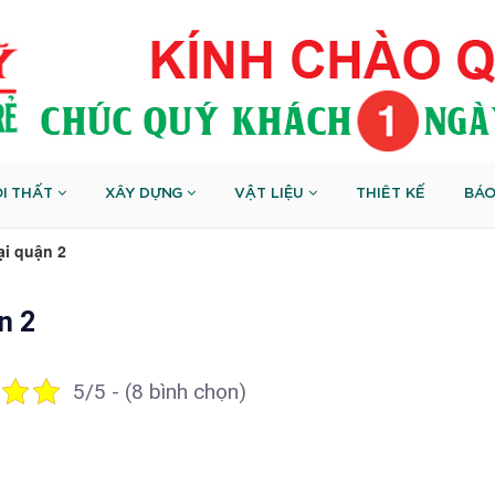
I THẤT
XÂY DỰNG
VẬT LIỆU
THIÊT KẾ
BÁO
ại quận 2
n 2
5/5 - (8 bình chọn)