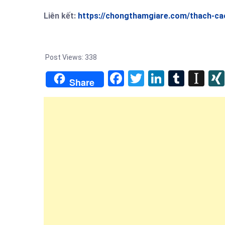
Liên kết:
https://chongthamgiare.com/thach-ca
Post Views:
338
Facebook
Twitter
LinkedIn
Tumb
In
Share