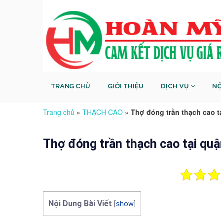
TRANG CHỦ
GIỚI THIỆU
DỊCH VỤ
NỘ
Trang chủ
»
THẠCH CAO
»
Thợ đóng trần thạch cao t
Thợ đóng trần thạch cao tại quậ
Nội Dung Bài Viết
[
show
]