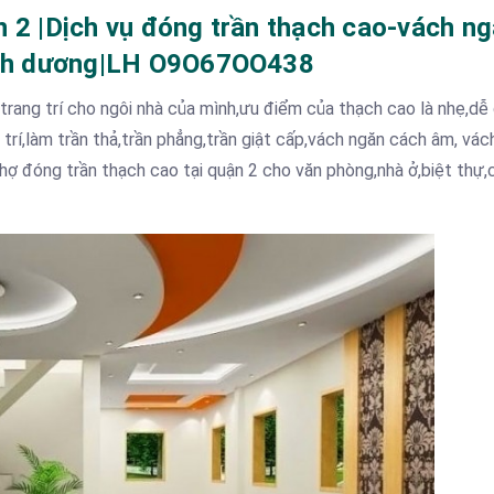
n 2 |Dịch vụ đóng trần thạch cao-vách n
bình dương|LH O9O67OO438
ang trí cho ngôi nhà của mình,ưu điểm của thạch cao là nhẹ,dễ 
rí,làm trần thả,trần phẳng,trần giật cấp,vách ngăn cách âm, vác
 đóng trần thạch cao tại quận 2 cho văn phòng,nhà ở,biệt thự,