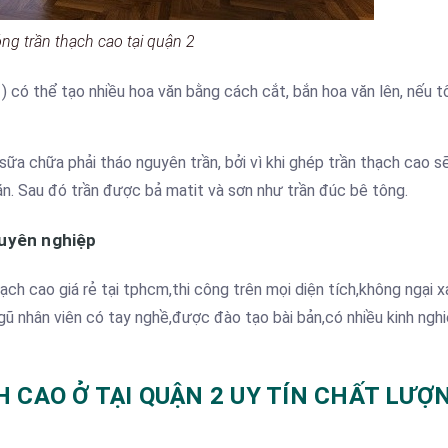
ng trần thạch cao tại quận 2
 có thể tạo nhiều hoa văn bằng cách cắt, bắn hoa văn lên, nếu t
ữa chữa phải tháo nguyên trần, bởi vì khi ghép trần thạch cao s
văn. Sau đó trần được bả matit và sơn như trần đúc bê tông.
huyên nghiệp
ch cao giá rẻ tại tphcm,thi công trên mọi diện tích,không ngại x
ngũ nhân viên có tay nghề,được đào tạo bài bản,có nhiều kinh ngh
 CAO Ở TẠI QUẬN 2 UY TÍN CHẤT LƯỢ