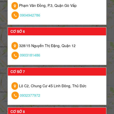
Phạm Văn Đồng, P.3, Quận Gò Vấp
0904942786
CƠ SỞ 6
328/15 Nguyễn Thị Đặng, Quận 12
0903181486
CƠ SỞ 7
Lô C2, Chung Cư 4S Linh Đông, Thủ Đức
0932377972
CƠ SỞ 8