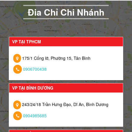
Đia Chỉ Chi Nhánh
VP TẠI TPHCM
175/1 Cống lỡ, Phường 15, Tân Bình
0906700438
VP TẠI BÌNH DƯƠNG
243/24/18 Trần Hưng Đạo, Dĩ An, Bình Dương
0904985685