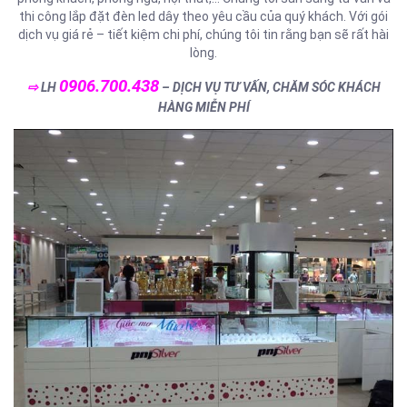
thi công lắp đặt đèn led dây theo yêu cầu của quý khách. Với gói
dịch vụ giá rẻ – tiết kiệm chi phí, chúng tôi tin rằng bạn sẽ rất hài
lòng.
0906.700.438
⇨
LH
– DỊCH VỤ TƯ VẤN, CHĂM SÓC KHÁCH
HÀNG MIỄN PHÍ