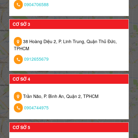
0904706588
CƠ SỞ 3
38 Hoàng Diệu 2, P. Linh Trung, Quận Thủ Đức,
TPHCM
0912655679
CƠ SỞ 4
Trần Não, P. Bình An, Quận 2, TPHCM
0904744975
CƠ SỞ 5