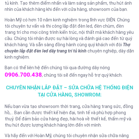
tủ kính. Tạo thêm điểm nhấn và làm sáng sản phẩm, thu hút ánh
nhìn của khách hàng khi đến với cửa hàng, showroom của bạn.
Hoàn Mỹ có hơn 10 năm kinh nghiệm trong lĩnh vực ĐIỆN. Chúng
tôi chuyên tư vấn và thi công lắp đặt đèn led, đèn chùm, đèn
trang trí cho mọi công trình kiến trúc, nội thất mà khách hàng yêu
cầu. Chúng tôi nhận được sự hài lòng và đánh giá cao đến từ quý
khách hàng. Và sẵn sàng đồng hành cùng quý khách với đội
Thợ
chuyên lắp đặt đèn led dây trang trí tủ kính
chuyên nghiệp, dày dặn
kinh nghiệm.
Bạn có thể liên hệ đến chúng tôi qua đường dây nóng
0906.700.438
, chúng tôi sẽ đến ngay hỗ trợ quý khách.
CHUYÊN NHẬN LẮP ĐẶT – SỬA CHỮA HỆ THỐNG ĐIỆN
TẠI CỬA HÀNG, SHOWROM:
Nếu bạn vừa tạo showroom thời trang, cửa hàng trang sức, đồng
hồ,… Bạn cần được thiết kế hiện đại, tinh tế và phù hợp phong
thuỷ. Để đảm bảo cửa hàng đẹp, hài hoà về thiết kế, thẩm mỹ và
thu hút được lượng khách hàng lớn đến với mình.
Và hãy đến với Hoàn Mỹ, chúng tôi chuyên nhận sửa chữa nâng