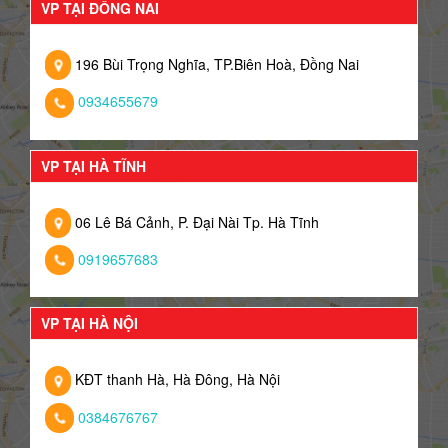
VP TẠI ĐỒNG NAI
196 Bùi Trọng Nghĩa, TP.Biên Hoà, Đồng Nai
0934655679
VP TẠI HÀ TĨNH
06 Lê Bá Cảnh, P. Đại Nài Tp. Hà Tĩnh
0919657683
VP TẠI HÀ NỘI
KĐT thanh Hà, Hà Đông, Hà Nội
0384676767