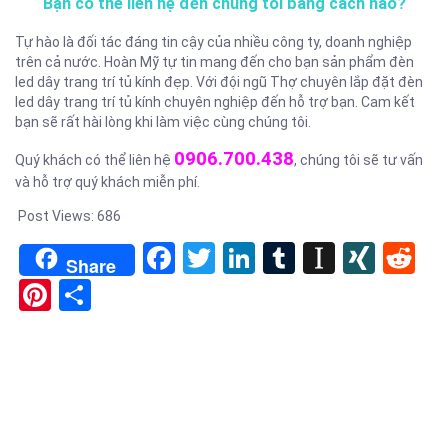
Bạn có thể liên hệ đến chúng tôi bằng cách nào?
Tự hào là đối tác đáng tin cậy của nhiều công ty, doanh nghiệp
trên cả nước. Hoàn Mỹ tự tin mang đến cho bạn sản phẩm đèn
led dây trang trí tủ kính đẹp. Với đội ngũ Thợ chuyên lắp đặt đèn
led dây trang trí tủ kính chuyên nghiệp đến hỗ trợ bạn. Cam kết
bạn sẽ rất hài lòng khi làm việc cùng chúng tôi.
0906.700.438
Quý khách có thể liên hệ
, chúng tôi sẽ tư vấn
và hỗ trợ quý khách miễn phí.
Post Views:
686
Facebook
Twitter
LinkedIn
Tumblr
Instapa
XIN
Re
Share
Pinterest
Share