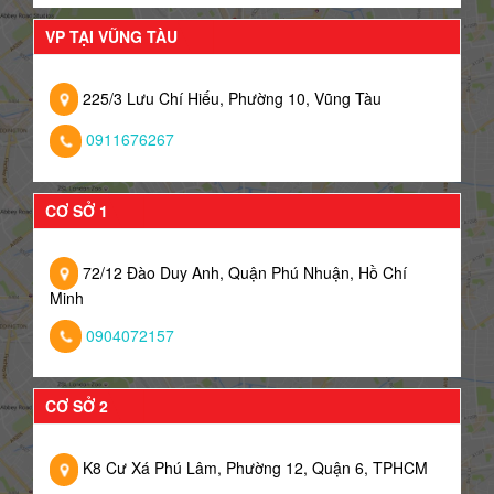
VP TẠI VŨNG TÀU
225/3 Lưu Chí Hiếu, Phường 10, Vũng Tàu
0911676267
CƠ SỞ 1
72/12 Đào Duy Anh, Quận Phú Nhuận, Hồ Chí
Minh
0904072157
CƠ SỞ 2
K8 Cư Xá Phú Lâm, Phường 12, Quận 6, TPHCM