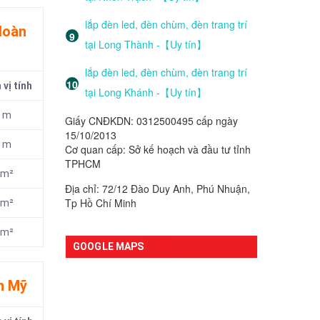
lắp đèn led, đèn chùm, đèn trang trí
Hoàn
tại Long Thành -【Uy tín】
lắp đèn led, đèn chùm, đèn trang trí
vị tính
tại Long Khánh -【Uy tín】
m
Giấy CNĐKDN: 0312500495 cấp ngày
15/10/2013
m
Cơ quan cấp: Sở kế hoạch và đầu tư tỉnh
TPHCM
m²
Địa chỉ: 72/12 Đào Duy Anh, Phú Nhuận,
Tp Hồ Chí Minh
m²
m²
GOOGLE MAPS
n Mỹ