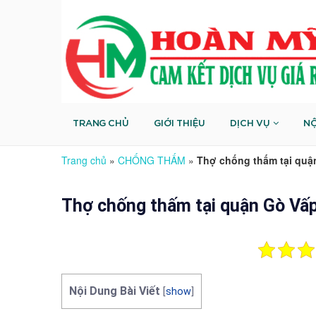
TRANG CHỦ
GIỚI THIỆU
DỊCH VỤ
NỘ
Trang chủ
»
CHỐNG THẤM
»
Thợ chống thấm tại quậ
Thợ chống thấm tại quận Gò Vấ
Nội Dung Bài Viết
[
show
]