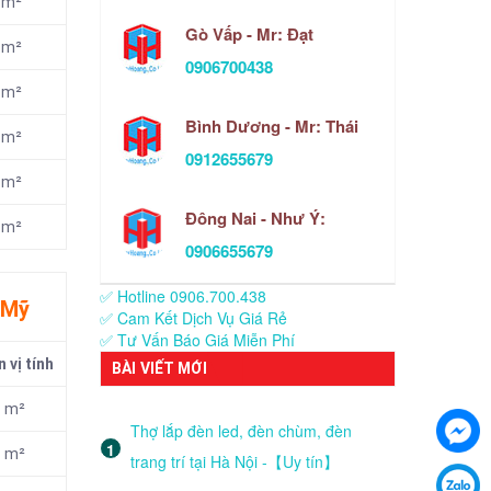
m²
Gò Vấp - Mr: Đạt
m²
0906700438
m²
Bình Dương - Mr: Thái
m²
0912655679
m²
Đông Nai - Như Ý:
m²
0906655679
✅ Hotline 0906.700.438
 Mỹ
✅ Cam Kết Dịch Vụ Giá Rẻ
✅ Tư Vấn Báo Giá Miễn Phí
 vị tính
BÀI VIẾT MỚI
m²
Thợ lắp đèn led, đèn chùm, đèn
m²
trang trí tại Hà Nội -【Uy tín】