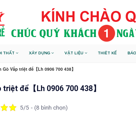
I THẤT
XÂY DỰNG
VẬT LIỆU
THIÊT KẾ
BÁO
n Gò Vấp triệt để【Lh 0906 700 438】
p triệt để【Lh 0906 700 438】
5/5 - (8 bình chọn)