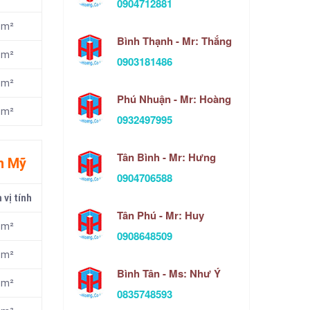
0904712881
m²
Bình Thạnh - Mr: Thắng
m²
0903181486
m²
Phú Nhuận - Mr: Hoàng
m²
0932497995
Tân Bình - Mr: Hưng
n Mỹ
0904706588
 vị tính
Tân Phú - Mr: Huy
m²
0908648509
m²
Bình Tân - Ms: Như Ý
m²
0835748593