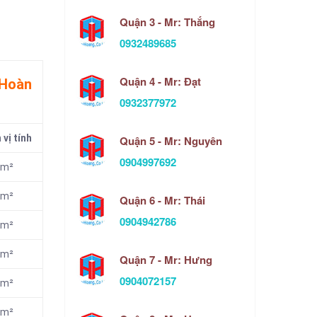
Quận 3 - Mr: Thắng
0932489685
Quận 4 - Mr: Đạt
 Hoàn
0932377972
vị tính
Quận 5 - Mr: Nguyên
0904997692
m²
m²
Quận 6 - Mr: Thái
0904942786
m²
m²
Quận 7 - Mr: Hưng
0904072157
m²
m²