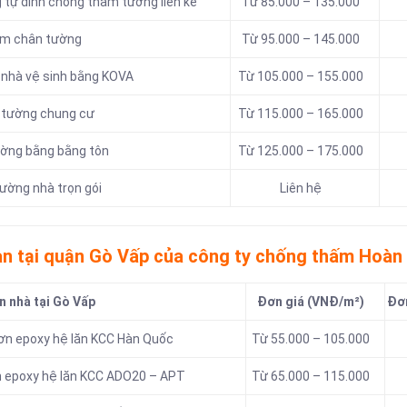
tự dính chống thấm tường liền kề
Từ 85.000 – 135.000
hấm chân tường
Từ 95.000 – 145.000
 nhà vệ sinh bằng KOVA
Từ 105.000 – 155.000
m tường chung cư
Từ 115.000 – 165.000
ường bằng bằng tôn
Từ 125.000 – 175.000
ường nhà trọn gói
Liên hệ
àn tại quận Gò Vấp của công ty chống thấm Hoàn
n nhà tại Gò Vấp
Đơn giá (VNĐ/m²)
Đơn
sơn epoxy hệ lăn KCC Hàn Quốc
Từ 55.000 – 105.000
n epoxy hệ lăn KCC ADO20 – APT
Từ 65.000 – 115.000