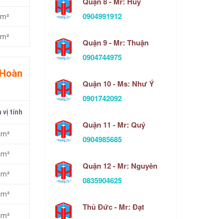
Quận 8 - Mr: Huy
0904991912
m²
m²
Quận 9 - Mr: Thuận
0904744975
 Hoàn
Quận 10 - Ms: Như Ý
0901742092
 vị tính
Quận 11 - Mr: Quý
m²
0904985685
m²
Quận 12 - Mr: Nguyên
m²
0835904625
m²
Thủ Đức - Mr: Đạt
m²