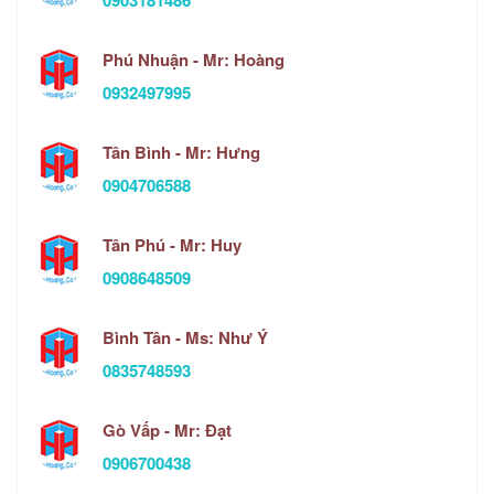
0903181486
Phú Nhuận - Mr: Hoàng
0932497995
Tân Bình - Mr: Hưng
0904706588
Tân Phú - Mr: Huy
0908648509
Bình Tân - Ms: Như Ý
0835748593
Gò Vấp - Mr: Đạt
0906700438