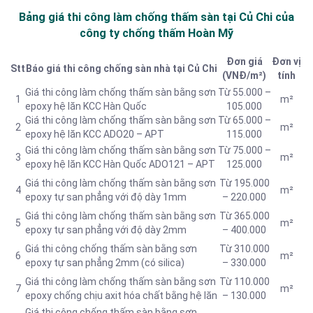
Bảng giá thi công làm chống thấm sàn tại Củ Chi của
công ty chống thấm Hoàn Mỹ
Đơn giá
Đơn vị
Stt
Báo giá thi công chống sàn nhà tại Củ Chi
(VNĐ/m²)
tính
Giá thi công làm chống thấm sàn bằng sơn
Từ 55.000 –
1
m²
epoxy hệ lăn KCC Hàn Quốc
105.000
Giá thi công làm chống thấm sàn bằng sơn
Từ 65.000 –
2
m²
epoxy hệ lăn KCC ADO20 – APT
115.000
Giá thi công làm chống thấm sàn bằng sơn
Từ 75.000 –
3
m²
epoxy hệ lăn KCC Hàn Quốc ADO121 – APT
125.000
Giá thi công làm chống thấm sàn bằng sơn
Từ 195.000
4
m²
epoxy tự san phẳng với độ dày 1mm
– 220.000
Giá thi công làm chống thấm sàn bằng sơn
Từ 365.000
5
m²
epoxy tự san phẳng với độ dày 2mm
– 400.000
Giá thi công chống thấm sàn bằng sơn
Từ 310.000
6
m²
epoxy tự san phẳng 2mm (có silica)
– 330.000
Giá thi công làm chống thấm sàn bằng sơn
Từ 110.000
7
m²
epoxy chống chịu axit hóa chất bằng hệ lăn
– 130.000
Giá thi công chống thấm sàn bằng sơn