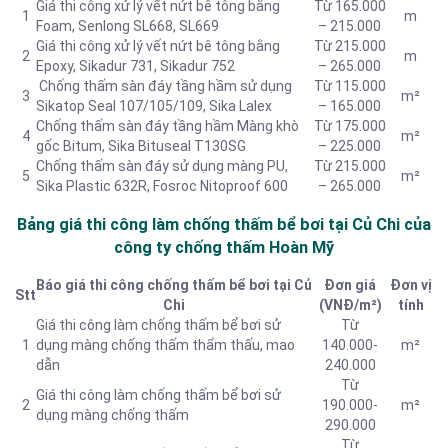
Giá thi công xử lý vết nứt bê tông bằng
Từ 165.000
1
m
Foam, Senlong SL668, SL669
– 215.000
Giá thi công xử lý vết nứt bê tông bằng
Từ 215.000
2
m
Epoxy, Sikadur 731, Sikadur 752
– 265.000
Chống thấm sàn đáy tầng hầm sử dụng
Từ 115.000
3
m²
Sikatop Seal 107/105/109, Sika Lalex
– 165.000
Chống thấm sàn đáy tầng hầm Màng khò
Từ 175.000
4
m²
gốc Bitum, Sika Bituseal T130SG
– 225.000
Chống thấm sàn đáy sử dụng màng PU,
Từ 215.000
5
m²
Sika Plastic 632R, Fosroc Nitoproof 600
– 265.000
Bảng giá thi công làm chống thấm bể bơi tại Củ Chi của
công ty chống thấm Hoàn Mỹ
Báo giá thi công chống thấm bể bơi tại Củ
Đơn giá
Đơn vị
Stt
Chi
(VNĐ/m²)
tính
Giá thi công làm chống thấm bể bơi sử
Từ
1
dụng màng chống thấm thẩm thấu, mao
140.000-
m²
dẫn
240.000
Từ
Giá thi công làm chống thấm bể bơi sử
2
190.000-
m²
dụng màng chống thấm
290.000
Từ