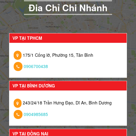
Đia Chỉ Chi Nhánh
VP TẠI TPHCM
175/1 Cống lỡ, Phường 15, Tân Bình
0906700438
VP TẠI BÌNH DƯƠNG
243/24/18 Trần Hưng Đạo, Dĩ An, Bình Dương
0904985685
VP TẠI ĐỒNG NAI