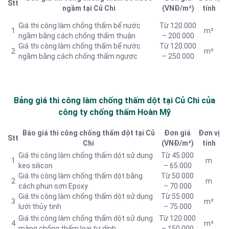
Stt
ngầm tại Củ Chi
(VNĐ/m²)
tính
Giá thi công làm chống thấm bể nước
Từ 120.000
1
m²
ngầm bằng cách chống thấm thuận
– 200.000
Giá thi công làm chống thấm bể nước
Từ 120.000
2
m²
ngầm bằng cách chống thấm ngược
– 250.000
Bảng giá thi công làm chống thấm dột tại Củ Chi của
công ty chống thấm Hoàn Mỹ
Báo giá thi công chống thấm dột tại Củ
Đơn giá
Đơn vị
Stt
Chi
(VNĐ/m²)
tính
Giá thi công làm chống thấm dột sử dụng
Từ 45.000
1
m
keo silicon
– 65.000
Giá thi công làm chống thấm dột bằng
Từ 50.000
2
m
cách phun sơn Epoxy
– 70.000
Giá thi công làm chống thấm dột sử dụng
Từ 55.000
3
m²
lưới thủy tinh
– 75.000
Giá thi công làm chống thấm dột sử dụng
Từ 120.000
4
m²
màng chống thấm loại tự dính
– 150.000