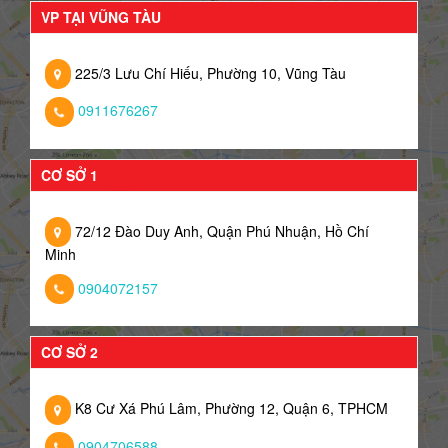
VP TẠI VŨNG TÀU
225/3 Lưu Chí Hiếu, Phường 10, Vũng Tàu
0911676267
CƠ SỞ 1
72/12 Đào Duy Anh, Quận Phú Nhuận, Hồ Chí
Minh
0904072157
CƠ SỞ 2
K8 Cư Xá Phú Lâm, Phường 12, Quận 6, TPHCM
0904706588