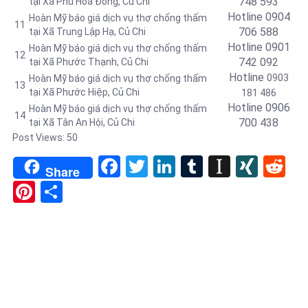
748 593
tại Xã Phú Hòa Đông
, Củ Chi
Hotline 0904
Hoàn Mỹ báo giá dịch vụ thợ chống thấm
11
706 588
tại Xã Trung Lập Hạ, Củ Chi
Hotline 0901
Hoàn Mỹ báo giá dịch vụ thợ chống thấm
12
742 092
tại
Xã Phước Thạnh, Củ Chi
Hotline
0903
Hoàn Mỹ báo giá dịch vụ thợ chống thấm
13
tại
Xã Phước Hiệp, Củ Chi
181 486
Hotline 0906
Hoàn Mỹ báo giá dịch vụ thợ chống thấm
14
700 438
tại Xã Tân An Hội, Củ Chi
Post Views:
50
Facebook
Twitter
LinkedIn
Tumblr
Instapa
XIN
Re
Share
Pinterest
Share