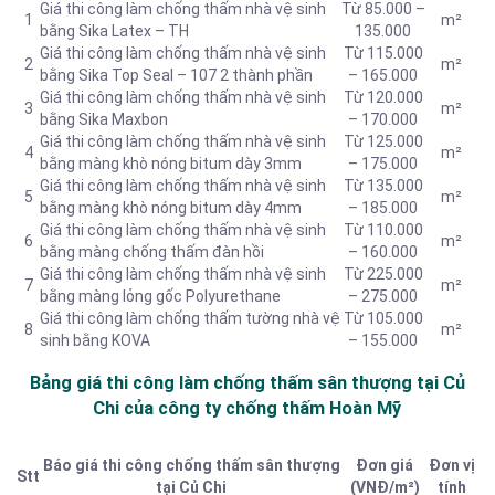
Giá thi công làm chống thấm nhà vệ sinh
Từ 85.000 –
1
m²
bằng Sika Latex – TH
135.000
Giá thi công làm chống thấm nhà vệ sinh
Từ 115.000
2
m²
bằng Sika Top Seal – 107 2 thành phần
– 165.000
Giá thi công làm chống thấm nhà vệ sinh
Từ 120.000
3
m²
bằng Sika Maxbon
– 170.000
Giá thi công làm chống thấm nhà vệ sinh
Từ 125.000
4
m²
bằng màng khò nóng bitum dày 3mm
– 175.000
Giá thi công làm chống thấm nhà vệ sinh
Từ 135.000
5
m²
bằng màng khò nóng bitum dày 4mm
– 185.000
Giá thi công làm chống thấm nhà vệ sinh
Từ 110.000
6
m²
bằng màng chống thấm đàn hồi
– 160.000
Giá thi công làm chống thấm nhà vệ sinh
Từ 225.000
7
m²
bằng màng lỏng gốc Polyurethane
– 275.000
Giá thi công làm chống thấm tường nhà vệ
Từ 105.000
8
m²
sinh bằng KOVA
– 155.000
Bảng giá thi công làm chống thấm sân thượng tại Củ
Chi của công ty chống thấm Hoàn Mỹ
Báo giá thi công chống thấm sân thượng
Đơn giá
Đơn vị
Stt
tại Củ Chi
(VNĐ/m²)
tính