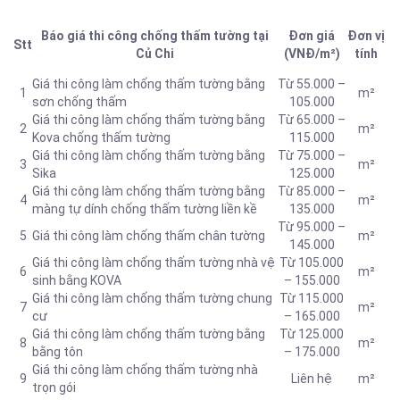
Báo giá thi công chống thấm tường tại
Đơn giá
Đơn vị
Stt
Củ Chi
(VNĐ/m²)
tính
Giá thi công làm chống thấm tường bằng
Từ 55.000 –
1
m²
sơn chống thấm
105.000
Giá thi công làm chống thấm tường bằng
Từ 65.000 –
2
m²
Kova chống thấm tường
115.000
Giá thi công làm chống thấm tường bằng
Từ 75.000 –
3
m²
Sika
125.000
Giá thi công làm chống thấm tường bằng
Từ 85.000 –
4
m²
màng tự dính chống thấm tường liền kề
135.000
Từ 95.000 –
5
Giá thi công làm chống thấm chân tường
m²
145.000
Giá thi công làm chống thấm tường nhà vệ
Từ 105.000
6
m²
sinh bằng KOVA
– 155.000
Giá thi công làm chống thấm tường chung
Từ 115.000
7
m²
cư
– 165.000
Giá thi công làm chống thấm tường bằng
Từ 125.000
8
m²
bằng tôn
– 175.000
Giá thi công làm chống thấm tường nhà
9
Liên hệ
m²
trọn gói