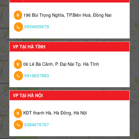
196 Bùi Trọng Nghĩa, TP.Biên Hoà, Đồng Nai
0934655679
VP TẠI HÀ TĨNH
06 Lê Bá Cảnh, P. Đại Nài Tp. Hà Tĩnh
0919657683
VP TẠI HÀ NỘI
KĐT thanh Hà, Hà Đông, Hà Nội
0384676767