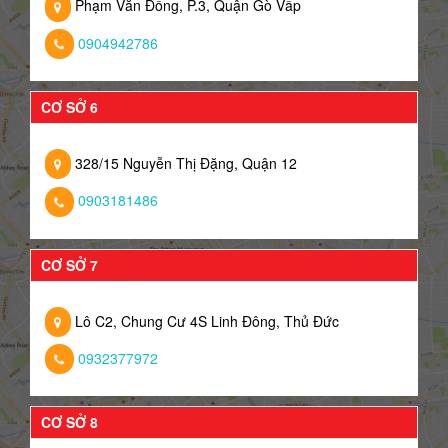
Phạm Văn Đồng, P.3, Quận Gò Vấp
0904942786
CƠ SỞ 6
328/15 Nguyễn Thị Đặng, Quận 12
0903181486
CƠ SỞ 7
Lô C2, Chung Cư 4S Linh Đông, Thủ Đức
0932377972
CƠ SỞ 8