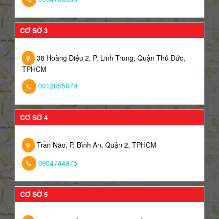
CƠ SỞ 3
38 Hoàng Diệu 2, P. Linh Trung, Quận Thủ Đức,
TPHCM
0912655679
CƠ SỞ 4
Trần Não, P. Bình An, Quận 2, TPHCM
0904744975
CƠ SỞ 5