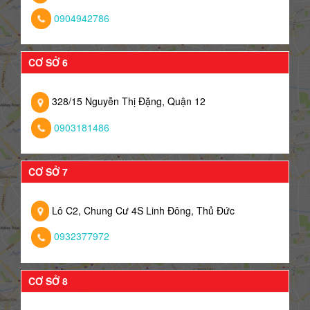
0904942786
CƠ SỞ 6
328/15 Nguyễn Thị Đặng, Quận 12
0903181486
CƠ SỞ 7
Lô C2, Chung Cư 4S Linh Đông, Thủ Đức
0932377972
CƠ SỞ 8