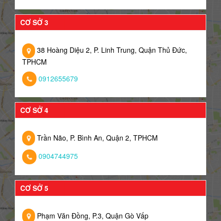
CƠ SỞ 3
38 Hoàng Diệu 2, P. Linh Trung, Quận Thủ Đức,
TPHCM
0912655679
CƠ SỞ 4
Trần Não, P. Bình An, Quận 2, TPHCM
0904744975
CƠ SỞ 5
Phạm Văn Đồng, P.3, Quận Gò Vấp