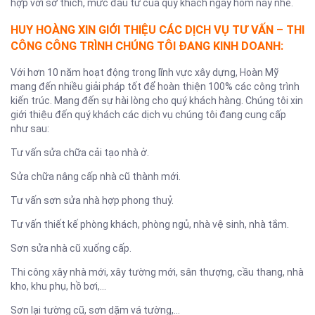
hợp với sở thích, mức đầu tư của quý khách ngay hôm nay nhé.
HUY HOÀNG XIN GIỚI THIỆU CÁC DỊCH VỤ TƯ VẤN – THI
CÔNG CÔNG TRÌNH CHÚNG TÔI ĐANG KINH DOANH:
Với hơn 10 năm hoạt động trong lĩnh vực xây dựng, Hoàn Mỹ
mang đến nhiều giải pháp tốt để hoàn thiện 100% các công trình
kiến trúc. Mang đến sự hài lòng cho quý khách hàng. Chúng tôi xin
giới thiệu đến quý khách các dịch vụ chúng tôi đang cung cấp
như sau:
Tư vấn sửa chữa cải tạo nhà ở.
Sửa chữa nâng cấp nhà cũ thành mới.
Tư vấn sơn sửa nhà hợp phong thuỷ.
Tư vấn thiết kế phòng khách, phòng ngủ, nhà vệ sinh, nhà tắm.
Sơn sửa nhà cũ xuống cấp.
Thi công xây nhà mới, xây tường mới, sân thượng, cầu thang, nhà
kho, khu phụ, hồ bơi,…
Sơn lại tường cũ, sơn dặm vá tường,…