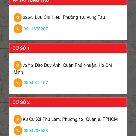
VP TẠI VŨNG TÀU
225/3 Lưu Chí Hiếu, Phường 10, Vũng Tàu
0911676267
CƠ SỞ 1
72/12 Đào Duy Anh, Quận Phú Nhuận, Hồ Chí
Minh
0904072157
CƠ SỞ 2
K8 Cư Xá Phú Lâm, Phường 12, Quận 6, TPHCM
0904706588