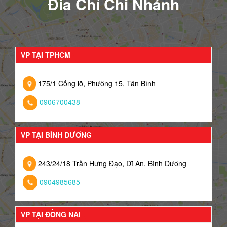
Đia Chỉ Chi Nhánh
VP TẠI TPHCM
175/1 Cống lỡ, Phường 15, Tân Bình
0906700438
VP TẠI BÌNH DƯƠNG
243/24/18 Trần Hưng Đạo, Dĩ An, Bình Dương
0904985685
VP TẠI ĐỒNG NAI