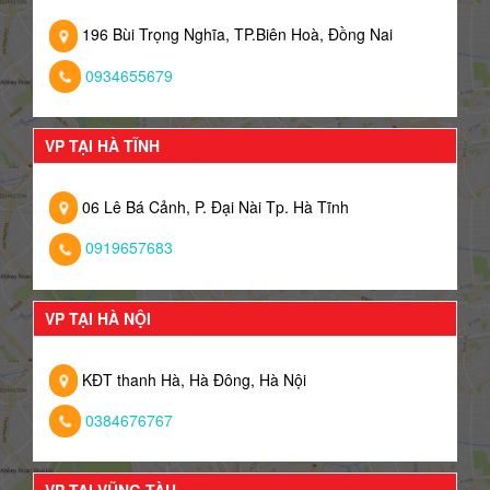
196 Bùi Trọng Nghĩa, TP.Biên Hoà, Đồng Nai
0934655679
VP TẠI HÀ TĨNH
06 Lê Bá Cảnh, P. Đại Nài Tp. Hà Tĩnh
0919657683
VP TẠI HÀ NỘI
KĐT thanh Hà, Hà Đông, Hà Nội
0384676767